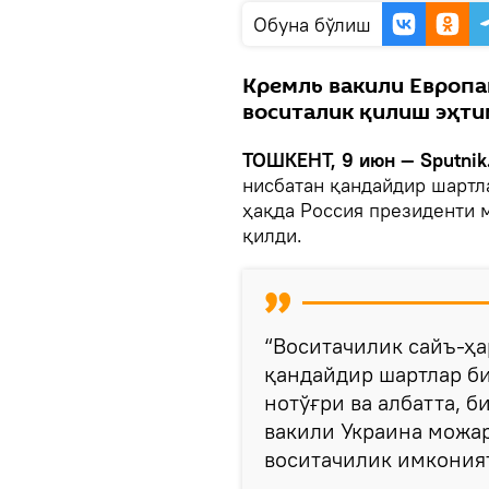
Oбуна бўлиш
Кремль вакили Европа
воситалик қилиш эҳти
ТОШКЕНТ, 9 июн — Sputnik
нисбатан қандайдир шартл
ҳақда Россия президенти 
қилди.
“Воситачилик сайъ-ҳа
қандайдир шартлар би
нотўғри ва албатта, б
вакили Украина можа
воситачилик имкония