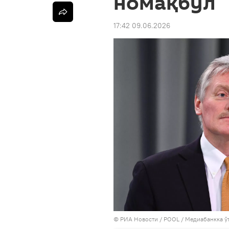
номақбул
17:42 09.06.2026
© РИА Новости / POOL
/
Медиабанкка ў