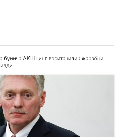
а бўйича АҚШнинг воситачилик жараёни
қилди.