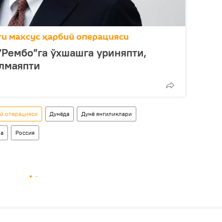
ги махсус ҳарбий операцияси
“Рембо”га ўхшашга уриняпти,
олмаяпти
ий операцияси
Дунёда
Дунё янгиликлари
па
Россия