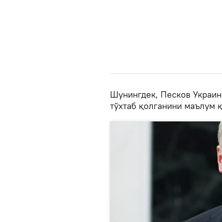
Шунингдек, Песков Украин
тўхтаб қолганини маълум 