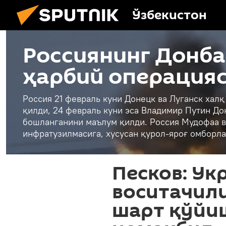
Ўзбекистон
Россиянинг Донба
ҳарбий операция
Россия 21 февраль куни Донецк ва Луганск хал
қилди, 24 февраль куни эса Владимир Путин До
бошланганини маълум қилди. Россия Мудофаа в
инфратузилмасига, хусусан қурол-яроғ омборла
Песков: Ук
воситачили
шарт қўйи