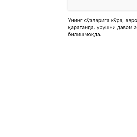
Унинг сўзларига кўра, евр
қараганда, урушни давом 
билишмоқда.