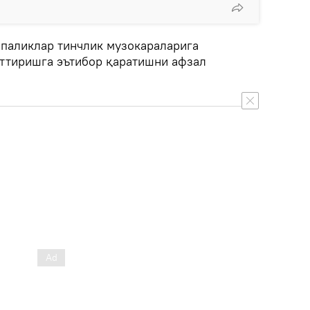
опаликлар тинчлик музокараларига
эттиришга эътибор қаратишни афзал