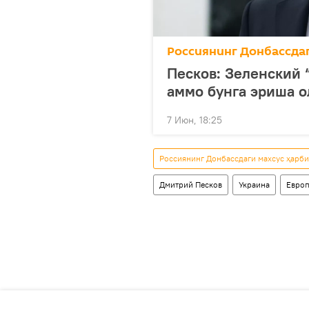
Россиянинг Донбассда
Песков: Зеленский 
аммо бунга эриша 
7 Июн, 18:25
Россиянинг Донбассдаги махсус ҳарб
Дмитрий Песков
Украина
Евро