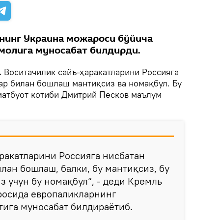
нинг Украина можароси бўйича
молига муносабат билдирди.
.
Воситачилик сайъ-ҳаракатларини Россияга
ар билан бошлаш мантиқсиз ва номақбул. Бу
матбуот котиби Дмитрий Песков маълум
ракатларини Россияга нисбатан
лан бошлаш, балки, бу мантиқсиз, бу
из учун бу номақбул”, - деди Кремль
росида европаликларнинг
тига муносабат билдираётиб.