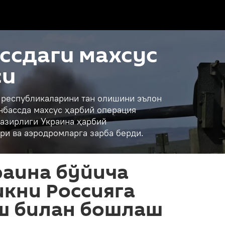
ссдаги махсус
си
қ республикаларини тан олишини эълон
нбассда махсус ҳарбий операция
азирлиги Украина ҳарбий
ри ва аэродромларга зарба берди.
раина бўйича
кни Россияга
ш билан бошлаш