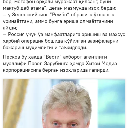
бер, мегафон орқали мурожаат қилсанг, буни
мактуб деб атама”, деган мазмунда изоҳ берди;
— у Зеленскийнинг “Рембо” образига ўхшашга
уринаётгани, аммо бунга эриша олмаётганини
айтди;
— Россия учун ўз манфаатларига эришиш ва махсус
ҳарбий операция бошида қўйилган вазифаларни
бажариш муҳимлигини таъкидлади.
Песков бу ҳақда “Вести” ахборот агентлиги
муаллифи Павел Зарубинга ҳамда Хитой Медиа
корпорациясига берган изоҳларида гапирди.