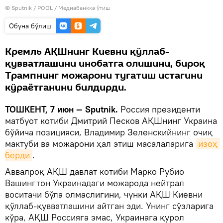
© Sputnik / POOL
/
Медиабанкка ўтиш
Oбуна бўлиш
Кремль АҚШнинг Киевни қўллаб-
қувватлашини инобатга олишини, бироқ
Трампнинг можарони тугатиш истагини
кўраётганини билдирди.
ТОШКЕНТ, 7 июн — Sputnik.
Россия президенти
матбуот котиби Дмитрий Песков АҚШнинг Украина
бўйича позицияси, Владимир Зеленскийнинг очиқ
мактуби ва можарони ҳал этиш масалаларига
изоҳ 
берди
.
Аввалроқ АҚШ давлат котиби Марко Рубио
Вашингтон Украинадаги можарода нейтрал
воситачи бўла олмаслигини, чунки АҚШ Киевни
қўллаб-қувватлашини айтган эди. Унинг сўзларига
кўра, АҚШ Россияга эмас, Украинага қурол