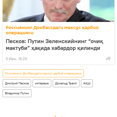
Россиянинг Донбассдаги махсус ҳарбий
операцияси
Песков: Путин Зеленскийнинг “очиқ
мактуби” ҳақида хабардор қилинди
5 Июн, 16:20
Россиянинг Донбассдаги махсус ҳарбий операцияси
Дмитрий Песков
интервью
Дональд Трамп
АҚШ
Владимир Путин