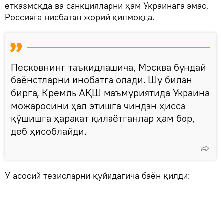
етказмоқда ва санкцияларни ҳам Украинага эмас,
Россияга нисбатан жорий қилмоқда.
Песковнинг таъкидлашича, Москва бундай
баёнотларни инобатга олади. Шу билан
бирга, Кремль АҚШ маъмуриятида Украина
можаросини ҳал этишга чиндан ҳисса
қўшишга ҳаракат қилаётганлар ҳам бор,
деб ҳисоблайди.
У асосий тезисларни қуйидагича баён қилди: