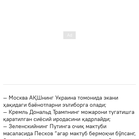
— Москва АҚШнинг Украина томонида экани
ҳақидаги баёнотларни эътиборга олади;
— Кремль Дональд Трампнинг можарони тугатишга
қаратилган сиёсий иродасини қадрлайди;
— Зеленскийнинг Путинга очиқ мактуби
масаласида Песков “агар мактуб бермоқчи бўлсанг,