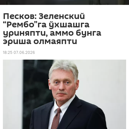
Песков: Зеленский
“Рембо”га ўхшашга
уриняпти, аммо бунга
эриша олмаяпти
18:25 07.06.2026