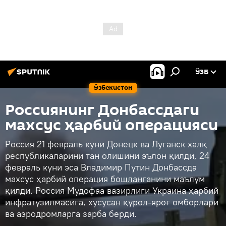
ЎЗБ
Ўзбекистон
Россиянинг Донбассдаги
махсус ҳарбий операцияси
Россия 21 февраль куни Донецк ва Луганск халқ
республикаларини тан олишини эълон қилди, 24
февраль куни эса Владимир Путин Донбассда
махсус ҳарбий операция бошланганини маълум
қилди. Россия Мудофаа вазирлиги Украина ҳарбий
инфратузилмасига, хусусан қурол-яроғ омборлари
ва аэродромларга зарба берди.