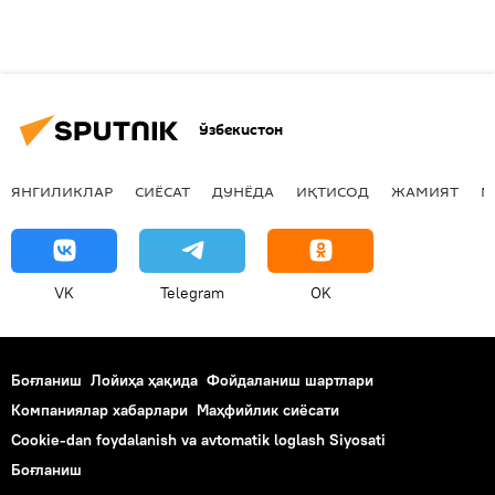
Ўзбекистон
ЯНГИЛИКЛАР
СИЁСАТ
ДУНЁДА
ИҚТИСОД
ЖАМИЯТ
М
VK
Telegram
OK
Боғланиш
Лойиҳа ҳақида
Фойдаланиш шартлари
Компаниялар хабарлари
Маҳфийлик сиёсати
Cookie-dan foydalanish va avtomatik loglash Siyosati
Боғланиш