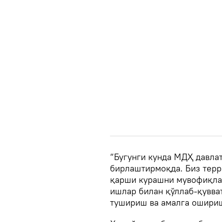
“Бугунги кунда МДҲ давла
бирлаштирмоқда. Биз терр
қарши курашни мувофиқлаш
ишлар билан қўллаб-қувва
тушириш ва амалга ошириш