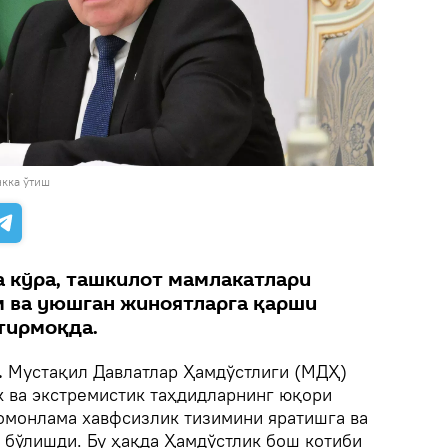
кка ўтиш
а кўра, ташкилот мамлакатлари
м ва уюшган жиноятларга қарши
тирмоқда.
.
Мустақил Давлатлар Ҳамдўстлиги (МДҲ)
к ва экстремистик таҳдидларнинг юқори
томонлама хавфсизлик тизимини яратишга ва
бўлишди. Бу ҳақда Ҳамдўстлик бош котиби