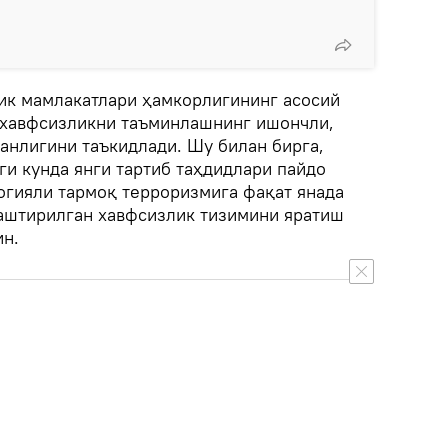
ик мамлакатлари ҳамкорлигининг асосий
 хавфсизликни таъминлашнинг ишончли,
анлигини таъкидлади. Шу билан бирга,
ги кунда янги тартиб таҳдидлари пайдо
огияли тармоқ терроризмига фақат янада
аштирилган хавфсизлик тизимини яратиш
ин.