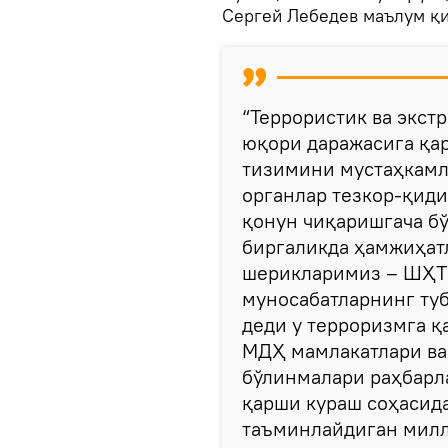
Сергей Лебедев маълум қи
“Террористик ва экс
юқори даражасига қар
тизимини мустаҳкамл
органлар тезкор-қиди
қонун чиқаришгача бў
биргаликда ҳамжиҳатл
шерикларимиз – ШҲТ
муносабатларнинг туб
деди у терроризмга қ
МДҲ мамлакатлари ва
бўлинмалари раҳбарл
қарши кураш соҳаси
таъминлайдиган милл