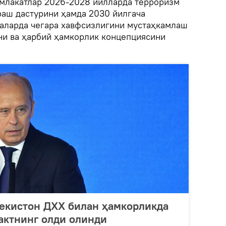
млакатлар 2026-2028 йилларда терроризм
раш дастурини ҳамда 2030 йилгача
аларда чегара хавфсизлигини мустаҳкамлаш
ни ва ҳарбий ҳамкорлик концепциясини
бекистон ДХХ билан ҳамкорликда
актнинг олди олинди