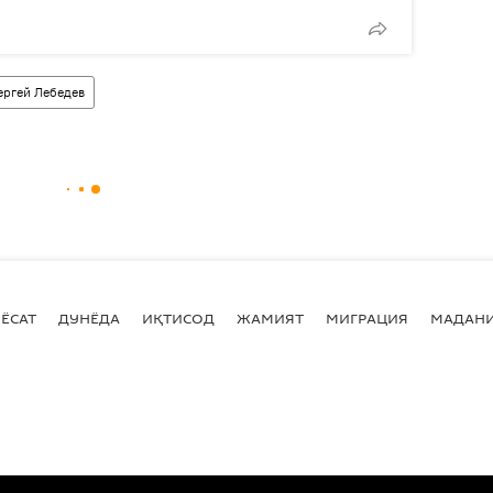
ергей Лебедев
ЁСАТ
ДУНЁДА
ИҚТИСОД
ЖАМИЯТ
МИГРАЦИЯ
МАДАН