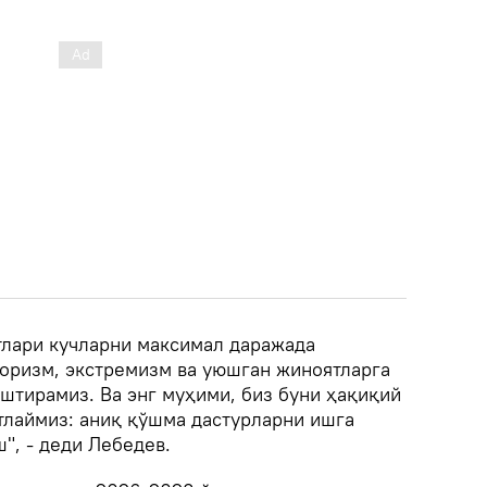
тлари кучларни максимал даражада
оризм, экстремизм ва уюшган жиноятларга
тирамиз. Ва энг муҳими, биз буни ҳақиқий
тлаймиз: аниқ қўшма дастурларни ишга
", - деди Лебедев.