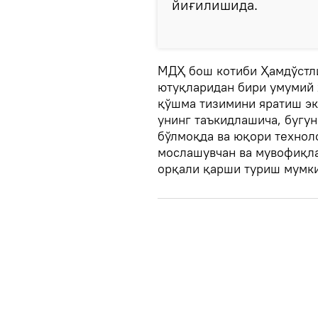
йиғилишида.
МДҲ бош котиби Ҳамдўстл
ютуқларидан бири умумий
қўшма тизимини яратиш эк
унинг таъкидлашича, бугун
бўлмоқда ва юқори технол
мослашувчан ва мувофиқл
орқали қарши туриш мумк