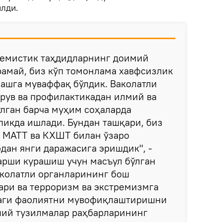
лди.
тремистик таҳдидларнинг доимий
амай, биз кўп томонлама хавфсизлик
ашга муваффақ бўлдик. Ваколатли
рув ва профилактикадан илмий ва
лган барча муҳим соҳаларда
икда ишлади. Бундан ташқари, биз
 МАТТ ва КХШТ билан ўзаро
дан янги даражасига эришдик", -
арши курашиш учун масъул бўлган
колатли органларининг бош
ари ва терроризм ва экстремизмга
даги фаолиятни мувофиқлаштиришни
ий тузилмалар раҳбарларининг