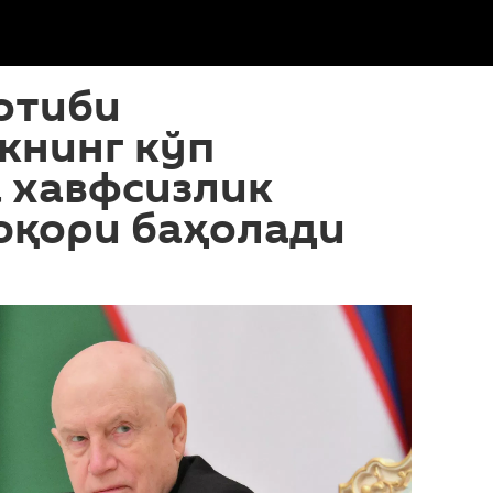
отиби
книнг кўп
 хавфсизлик
юқори баҳолади