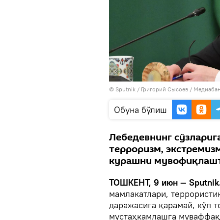
© Sputnik / Григорий Сысоев
/
Медиабан
Oбуна бўлиш
Лебедевнинг сўзлариг
терроризм, экстремиз
курашни мувофиқлаш
ТОШКЕНТ, 9 июн — Sputnik
мамлакатлари, террористи
даражасига қарамай, кўп 
мустаҳкамлашга муваффақ 