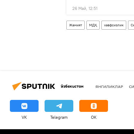
26 Май, 12:51
Жамият
МДҲ
хавфсизлик
С
Ўзбекистон
ЯНГИЛИКЛАР
СИ
VK
Telegram
OK