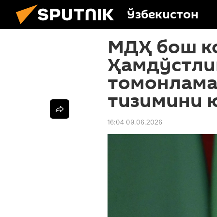
Ўзбекистон
МДҲ бош к
Ҳамдўстли
томонлама
тизимини 
16:04 09.06.2026