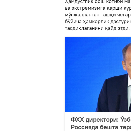
Ҳамдўстлик бош котиби ма
ва экстремизмга қарши ку
мўлжалланган ташқи чегар
бўйича ҳамкорлик дастури
тасдиқлаганини қайд этди.
ФХХ директори: Ўз
Россияда бешта тер