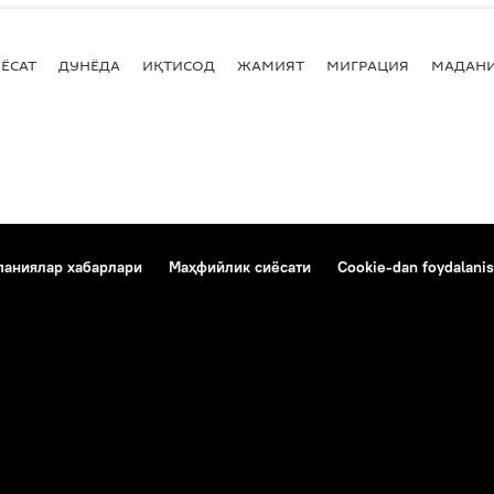
ЁСАТ
ДУНЁДА
ИҚТИСОД
ЖАМИЯТ
МИГРАЦИЯ
МАДАН
аниялар хабарлари
Маҳфийлик сиёсати
Cookie-dan foydalanis