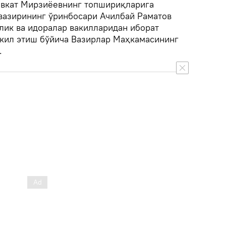
авкат Мирзиёевнинг топшириқларига
вазирининг ўринбосари Ачилбай Раматов
лик ва идоралар вакилларидан иборат
кил этиш бўйича Вазирлар Маҳкамасининг
.