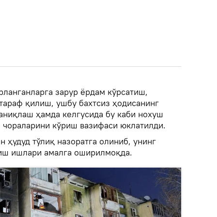
рланганларга зарур ёрдам кўрсатиш,
тараф қилиш, ушбу бахтсиз ҳодисанинг
аниқлаш ҳамда келгусида бу каби нохуш
 чораларини кўриш вазифаси юклатилди.
н ҳудуд тўлиқ назоратга олиниб, унинг
иш ишлари амалга оширилмоқда.