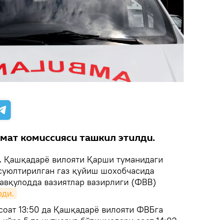
мат комиссияси ташкил этилди.
.
Қашқадарё вилояти Қарши туманидаги
суюлтирилган газ қуйиш шохобчасида
Фавқулодда вазиятлар вазирлиги (ФВВ)
рди.
соат 13:50 да Қашқадарё вилояти ФВБга