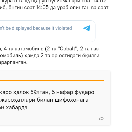
 кўра 5 та қутқарув бўлинмалари соат 14:02
б, ёнғин соат 14:05 да ўраб олинган ва соат
 4 та автомобиль (2 та "Cobalt", 2 та газ
омобиль) ҳамда 2 та ер остидаги ёқилғи
арарланган.
қаро ҳалок бўлган, 5 нафар фуқаро
н жароҳатлари билан шифохонага
н хабарда.