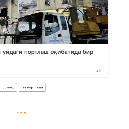
и уйдаги портлаш оқибатида бир
портлаш
газ портлаши