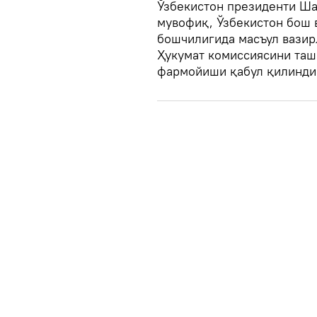
Ўзбекистон президенти Ш
мувофиқ, Ўзбекистон бош 
бошчилигида масъул вазир
Ҳукумат комиссиясини таш
фармойиши қабул қилинди