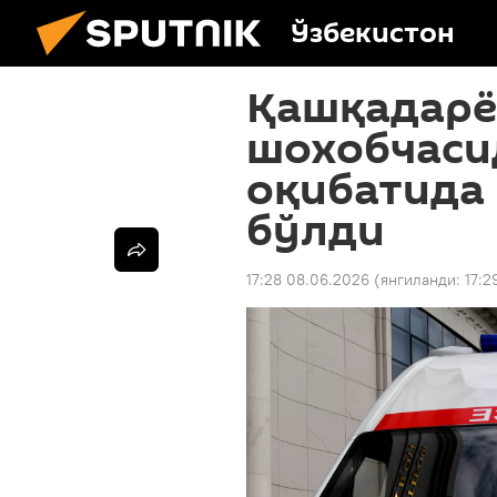
Ўзбекистон
Қашқадарё
шохобчаси
оқибатида 
бўлди
17:28 08.06.2026
(янгиланди:
17:2