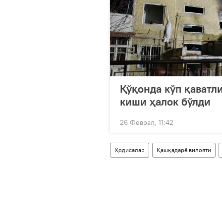
Қўқонда кўп қаватл
киши ҳалок бўлди
26 Феврал, 11:42
Ҳодисалар
Қашқадарё вилояти