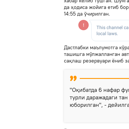
хабар келиб тушган. Шунга
да ҳодиса жойига етиб бори
14:55 да ўчирилган.
Дастлабки маълумотга кўра,
ташишга мўлжалланган авт
сақлаш резервуари ёниб з
"Оқибатда 6 нафар фу
турли даражадаги та
юборилган", - дейилга