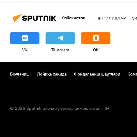
Ўзбекистон
ЯНГИЛИКЛАР
СИ
VK
Telegram
OK
Боғланиш
Лойиҳа ҳақида
Фойдаланиш шартлари
Комп
© 2026 Sputnik Барча ҳуқуқлар ҳимояланган. 18+