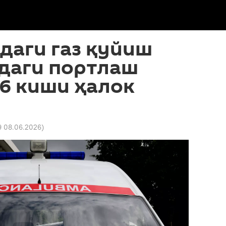
даги газ қуйиш
даги портлаш
6 киши ҳалок
9 08.06.2026
)