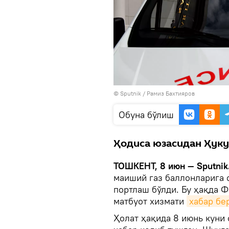
© Sputnik / Рамиз Бахтияров
Oбуна бўлиш
Ҳодиса юзасидан Ҳуку
ТОШКЕНТ, 8 июн — Sputnik
маиший газ баллонларига 
портлаш бўлди. Бу ҳақда 
матбуот хизмати
хабар бе
Ҳолат ҳақида 8 июнь куни 