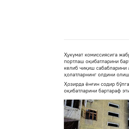
Ҳукумат комиссиясига жаб
портлаш оқибатларини бар
келиб чиқиш сабабларини 
ҳолатларнинг олдини олиш
Ҳозирда ёнғин содир бўлга
оқибатларини бартараф эт