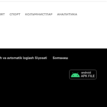
ИЯТ
СПОРТ
КОЛУМНИСТЛАР
АНАЛИТИКА
h va avtomatik loglash Siyosati
Боғланиш