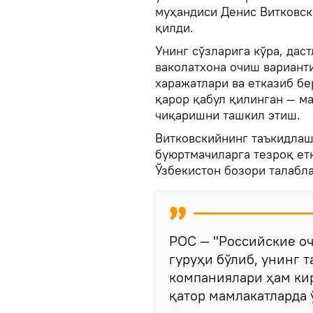
муҳандиси Денис Витковс
қилди.
Унинг сўзларига кўра, дас
ваколатхона очиш варианти
харажатлари ва етказиб б
қарор қабул қилинган — м
чиқаришни ташкил этиш.
Витковскийнинг таъкидлаш
буюртмачиларга тезроқ ет
Ўзбекистон бозори талабл
РОС — "Российские о
гуруҳи бўлиб, унинг т
компаниялари ҳам кира
қатор мамлакатларда 