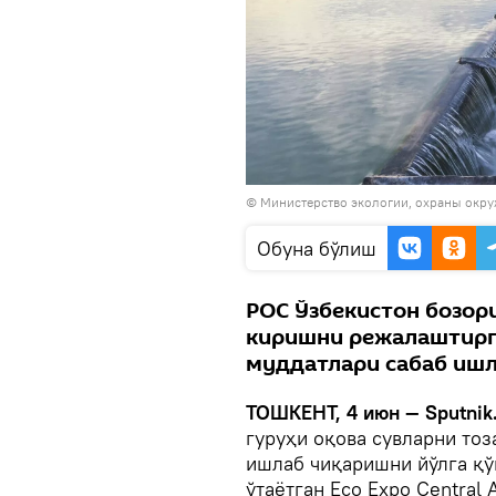
© Министерство экологии, охраны окру
Oбуна бўлиш
РОС Ўзбекистон бозор
киришни режалаштирга
муддатлари сабаб иш
ТОШКЕНТ, 4 июн — Sputnik
гуруҳи оқова сувларни то
ишлаб чиқаришни йўлга қў
ўтаётган Eco Expo Central