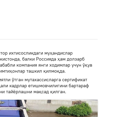
 тор ихтисосликдаги муҳандислар
кистонда, балки Россияда ҳам долзарб
абабли компания янги ходимлар учун ўқув
 имтиҳонлар ташкил қилмоқда.
тли ўтган мутахассисларга сертификат
қали кадрлар етишмовчилигини бартараф
ини тайёрлашни мақсад қилган.