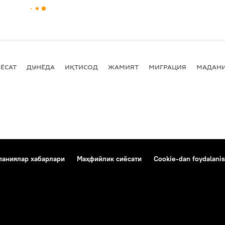
ЁСАТ
ДУНЁДА
ИҚТИСОД
ЖАМИЯТ
МИГРАЦИЯ
МАДАН
аниялар хабарлари
Маҳфийлик сиёсати
Cookie-dan foydalanis