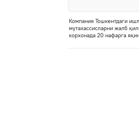
Компания Тошкентдаги иш
мутахассисларни жалб қил
корхонада 20 нафарга яқи