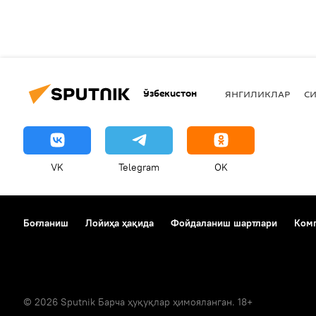
Ўзбекистон
ЯНГИЛИКЛАР
СИ
VK
Telegram
OK
Боғланиш
Лойиҳа ҳақида
Фойдаланиш шартлари
Комп
© 2026 Sputnik Барча ҳуқуқлар ҳимояланган. 18+