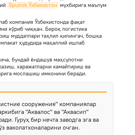
кий
Sputnik Ўзбекистон
мухбирига маълум
тлаб компания Ўзбекистонда фақат
ни кўриб чиққан. Бироқ логистика
ериш муддатлари таҳлил қилингач, бошқа
амлакат ҳудудида маҳаллий ишлаб
ича, бундай ёндашув маҳсулотни
казиш, харажатларни камайтириш ва
арига мослашиш имконини беради.
чистние сооружения" компаниялар
аркибига "Аквалос" ва "Аквасип"
ди. Гуруҳ бир нечта заводга эга ва
ўз ваколатхоналарини очган.