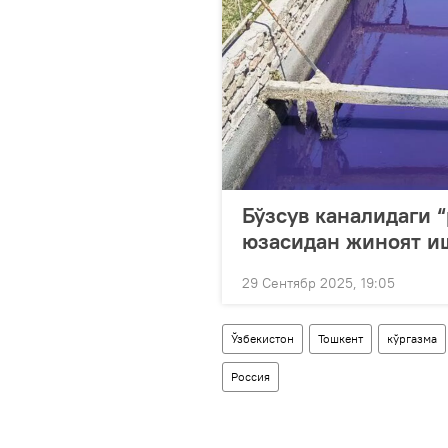
Бўзсув каналидаги 
юзасидан жиноят и
29 Сентябр 2025, 19:05
Ўзбекистон
Тошкент
кўргазма
Россия