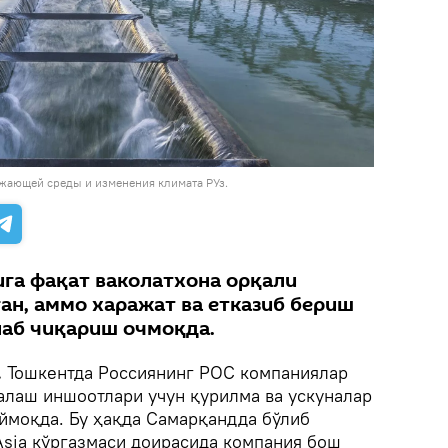
жающей среды и изменения климата РУз.
ига фақат ваколатхона орқали
н, аммо харажат ва етказиб бериш
лаб чиқариш очмоқда.
.
Тошкентда Россиянинг РОС компаниялар
залаш иншоотлари учун қурилма ва ускуналар
ймоқда. Бу ҳақда Самарқандда бўлиб
 Asia кўргазмаси доирасида компания бош