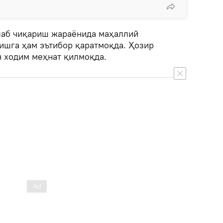
лаб чиқариш жараёнида маҳаллий
ишга ҳам эътибор қаратмоқда. Ҳозир
н ходим меҳнат қилмоқда.