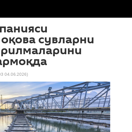
мпанияси
 оқова сувларни
урилмаларини
армоқда
03 04.06.2026
)