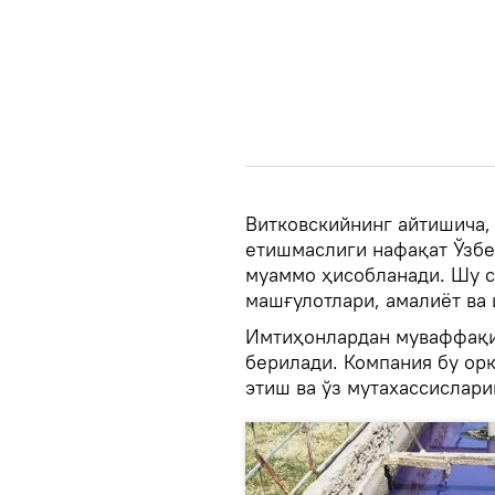
Витковскийнинг айтишича,
етишмаслиги нафақат Ўзбе
муаммо ҳисобланади. Шу с
машғулотлари, амалиёт ва
Имтиҳонлардан муваффақия
берилади. Компания бу ор
этиш ва ўз мутахассислар