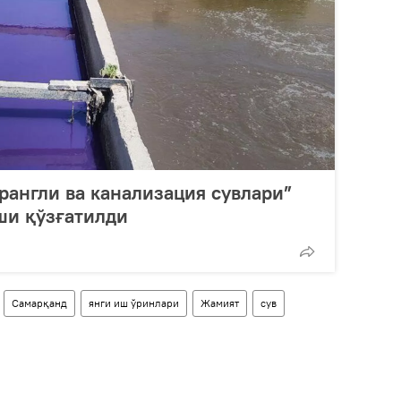
“рангли ва канализация сувлари”
ши қўзғатилди
Самарқанд
янги иш ўринлари
Жамият
сув