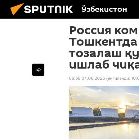
Ўзбекистон
Россия ко
Тошкентда
тозалаш қ
ишлаб чиқ
09:58 04.06.2026
(янгиланди:
10: