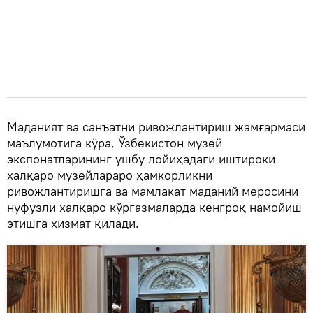
Маданият ва санъатни ривожлантириш жамғармаси
маълумотига кўра, Ўзбекистон музей
экспонатларининг ушбу лойиҳадаги иштироки
халқаро музейлараро ҳамкорликни
ривожлантиришга ва мамлакат маданий меросини
нуфузли халқаро кўргазмаларда кенгроқ намойиш
этишга хизмат қилади.