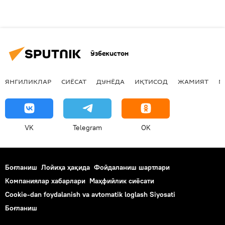
Ўзбекистон
ЯНГИЛИКЛАР
СИЁСАТ
ДУНЁДА
ИҚТИСОД
ЖАМИЯТ
М
VK
Telegram
OK
Боғланиш
Лойиҳа ҳақида
Фойдаланиш шартлари
Компаниялар хабарлари
Маҳфийлик сиёсати
Cookie-dan foydalanish va avtomatik loglash Siyosati
Боғланиш