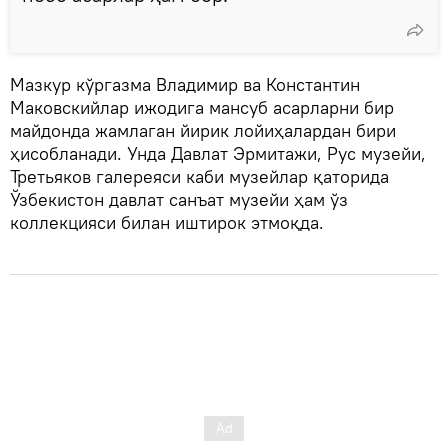
Мазкур кўргазма Владимир ва Константин
Маковскийлар ижодига мансуб асарларни бир
майдонда жамлаган йирик лойиҳалардан бири
ҳисобланади. Унда Давлат Эрмитажи, Рус музейи,
Третьяков галереяси каби музейлар қаторида
Ўзбекистон давлат санъат музейи ҳам ўз
коллекцияси билан иштирок этмоқда.