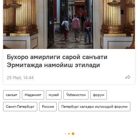
Бухоро амирлиги сарой санъати
Эрмитажда намойиш этилади
25 Май, 14:44
санъат
Маданият
музей
Ўзбекистон
форум
Санкт-Петербург
Россия
Петербург халқаро иқтисодий форуми