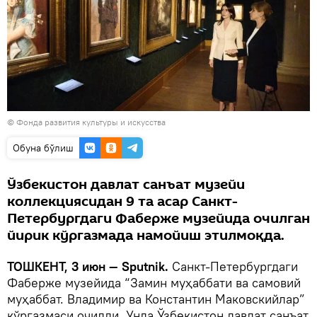
© Фонда развития культуры и искусства
Oбуна бўлиш
Ўзбекистон давлат санъат музейи
коллекциясидан 9 та асар Санкт-
Петербургдаги Фаберже музейида очилган
йирик кўргазмада намойиш этилмоқда.
ТОШКЕНТ, 3 июн — Sputnik.
Санкт-Петербургдаги
Фаберже музейида “Замин муҳаббати ва самовий
муҳаббат. Владимир ва Константин Маковскийлар”
кўргазмаси очилди. Унда Ўзбекистон давлат санъат