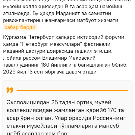
музейи коллекциясидан 9 та асар ҳам намойиш
этилмоқда. Бу ҳақда Маданият ва саънатни
ривожлантириш жамғармаси матбуот хизмати
хабар берди
Кўргазма Петербург халқаро иқтисодий форуми
ҳамда “Петербург мавсумлари” фестивали
маданий дастури доирасида ташкил этилди.
Лойиҳа рассом Владимир Маковский
таваллудининг 180 йиллигига бағишланган бўлиб,
2026 йил 13 сентябргача давом этади.
Экспозициядан 25 тадан ортиқ музей
коллекциясидан жамланган қарийб 170 та
асар ўрин олган. Улар орасида Россиянинг
етакчи музейлари тўпламларига мансуб
ноёб асарлар ҳам бор.