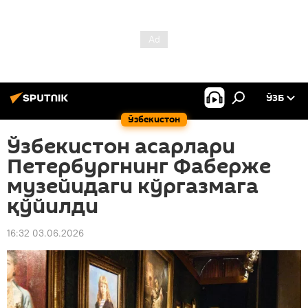
ЎЗБ
Ўзбекистон
Ўзбекистон асарлари
Петербургнинг Фаберже
музейидаги кўргазмага
қўйилди
16:32 03.06.2026