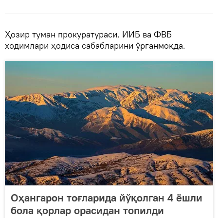
Ҳозир туман прокуратураси, ИИБ ва ФВБ
ходимлари ҳодиса сабабларини ўрганмоқда.
Оҳангарон тоғларида йўқолган 4 ёшли
бола қорлар орасидан топилди