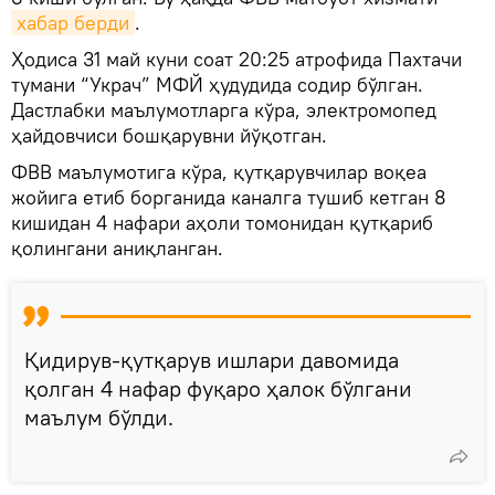
хабар берди
.
Ҳодиса 31 май куни соат 20:25 атрофида Пахтачи
тумани “Украч” МФЙ ҳудудида содир бўлган.
Дастлабки маълумотларга кўра, электромопед
ҳайдовчиси бошқарувни йўқотган.
ФВВ маълумотига кўра, қутқарувчилар воқеа
жойига етиб борганида каналга тушиб кетган 8
кишидан 4 нафари аҳоли томонидан қутқариб
қолингани аниқланган.
Қидирув-қутқарув ишлари давомида
қолган 4 нафар фуқаро ҳалок бўлгани
маълум бўлди.