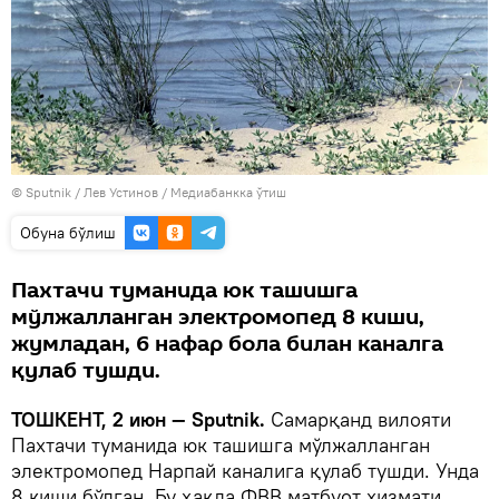
© Sputnik / Лев Устинов
/
Медиабанкка ўтиш
Oбуна бўлиш
Пахтачи туманида юк ташишга
мўлжалланган электромопед 8 киши,
жумладан, 6 нафар бола билан каналга
қулаб тушди.
ТОШКЕНТ, 2 июн — Sputnik.
Самарқанд вилояти
Пахтачи туманида юк ташишга мўлжалланган
электромопед Нарпай каналига қулаб тушди. Унда
8 киши бўлган. Бу ҳақда ФВВ матбуот хизмати