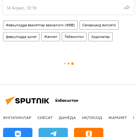
14 Апрел, 10:19
Фавқулодда вазиятлар вазирлиги (ФВВ)
Самарқанд вилояти
фавқулодда ҳолат
Жамият
Ўзбекистон
Ҳодисалар
Ўзбекистон
ЯНГИЛИКЛАР
СИЁСАТ
ДУНЁДА
ИҚТИСОД
ЖАМИЯТ
М