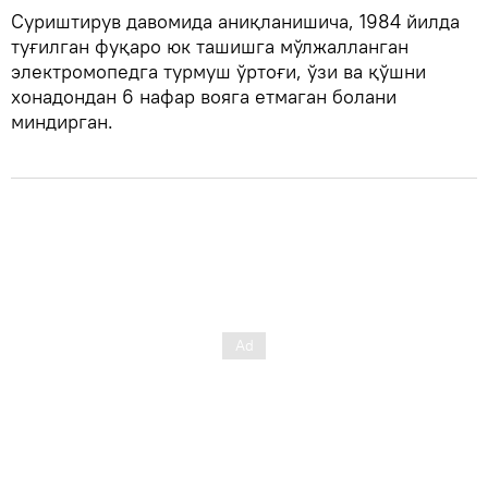
Суриштирув давомида аниқланишича, 1984 йилда
туғилган фуқаро юк ташишга мўлжалланган
электромопедга турмуш ўртоғи, ўзи ва қўшни
хонадондан 6 нафар вояга етмаган болани
миндирган.