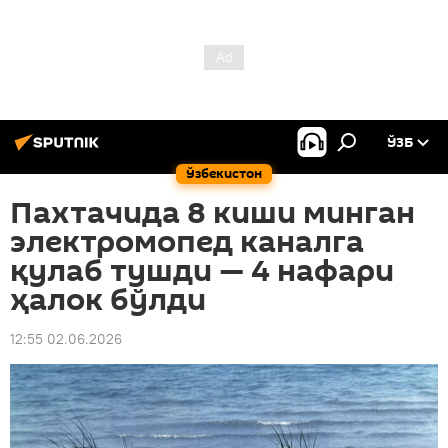
ЎЗБ
Ўзбекистон
Пахтачида 8 киши минган
электромопед каналга
қулаб тушди — 4 нафари
ҳалок бўлди
12:55 02.06.2026