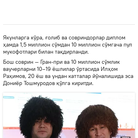
Якунларга кўра, ғолиб ва совриндорлар диплом
ҳамда 1,5 миллион сўмдан 10 миллион сўмгача пул
мукофотлари билан тақдирланди.
Бош соврин — Гран-при ва 10 миллион сўмлик
ваучерларни 10–19 ёшлилар ўртасида Илҳом
Раҳимов, 20 ёш ва ундан катталар йўналишида эса
Дониёр Тошмуродов қўлга киритди.