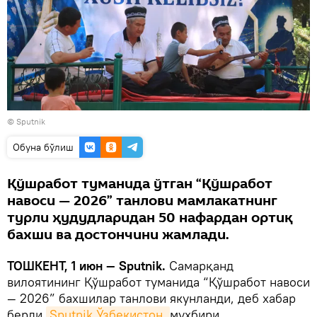
© Sputnik
Oбуна бўлиш
Қўшработ туманида ўтган “Қўшработ
навоси — 2026” танлови мамлакатнинг
турли ҳудудларидан 50 нафардан ортиқ
бахши ва достончини жамлади.
ТОШКЕНТ, 1 июн — Sputnik.
Самарқанд
вилоятининг Қўшработ туманида “Қўшработ навоси
— 2026” бахшилар танлови якунланди, деб хабар
берди
Sputnik Ўзбекистон 
мухбири.