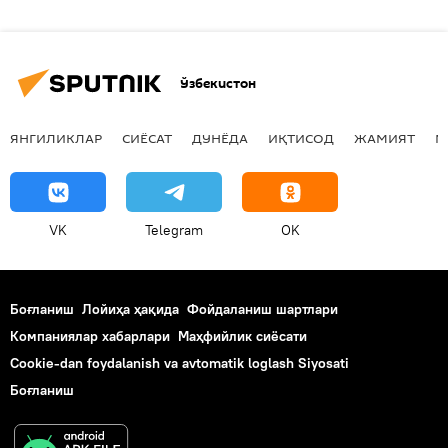
Ўзбекистон
ЯНГИЛИКЛАР
СИЁСАТ
ДУНЁДА
ИҚТИСОД
ЖАМИЯТ
М
VK
Telegram
OK
Боғланиш
Лойиҳа ҳақида
Фойдаланиш шартлари
Компаниялар хабарлари
Маҳфийлик сиёсати
Cookie-dan foydalanish va avtomatik loglash Siyosati
Боғланиш