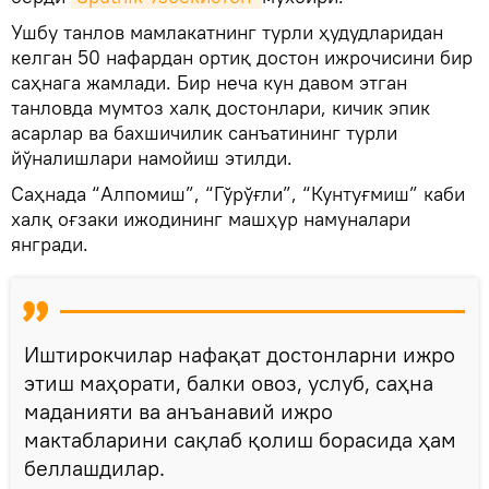
Ушбу танлов мамлакатнинг турли ҳудудларидан
келган 50 нафардан ортиқ достон ижрочисини бир
саҳнага жамлади. Бир неча кун давом этган
танловда мумтоз халқ достонлари, кичик эпик
асарлар ва бахшичилик санъатининг турли
йўналишлари намойиш этилди.
Саҳнада “Алпомиш”, “Гўрўғли”, “Кунтуғмиш” каби
халқ оғзаки ижодининг машҳур намуналари
янгради.
Иштирокчилар нафақат достонларни ижро
этиш маҳорати, балки овоз, услуб, саҳна
маданияти ва анъанавий ижро
мактабларини сақлаб қолиш борасида ҳам
беллашдилар.