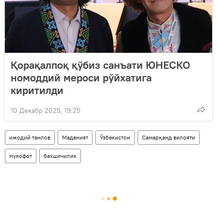
Қорақалпоқ қўбиз санъати ЮНЕСКО
номоддий мероси рўйхатига
киритилди
10 Декабр 2025, 19:25
ижодий танлов
Маданият
Ўзбекистон
Самарқанд вилояти
мукофот
бахшичилик