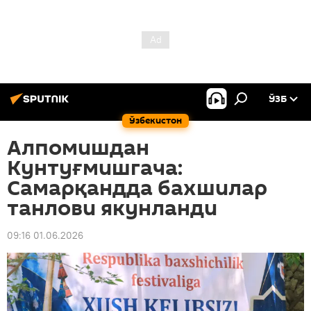
ЎЗБ
Ўзбекистон
Алпомишдан
Кунтуғмишгача:
Самарқандда бахшилар
танлови якунланди
09:16 01.06.2026