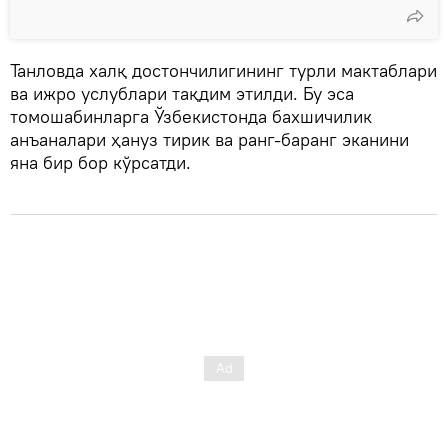
Танловда халқ достончилигининг турли мактаблари
ва ижро услублари тақдим этилди. Бу эса
томошабинларга Ўзбекистонда бахшичилик
анъаналари ҳануз тирик ва ранг-баранг эканини
яна бир бор кўрсатди.