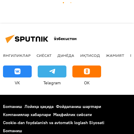
Ўзбекистон
ЯНГИЛИКЛАР
СИЁСАТ
ДУНЁДА
ИҚТИСОД
ЖАМИЯТ
М
VK
Telegram
OK
Боғланиш
Лойиҳа ҳақида
Фойдаланиш шартлари
Компаниялар хабарлари
Маҳфийлик сиёсати
Cookie-dan foydalanish va avtomatik loglash Siyosati
Боғланиш