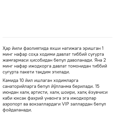
Ҳар йили фаолиятида яхши натижага эришган 1
минг нафар соҳа ходими давлат тиббий суғурта
жамғармаси ҳисобидан бепул даволанади. Яна 2
минг нафар ижодкорга давлат томонидан тиббий
суғурта пакети тақдим этилади.
Камида 10 йил ишлаган ходимларга
санаторийларга бепул йўлланма берилади. 15
июндан халқ артисти, халқ шоири, халқ ёзувчиси
каби юксак фахрий унвонга эга ижодкорлар
аэропорт ва вокзаллардаги VIP заллардан бепул
фойдаланади.