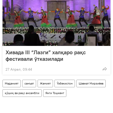
Хивада III “Лазги” халқаро рақс
фестивали ўтказилади
27 Апрел, 09:44
Маданият
санъат
Жамият
Ўзбекистон
Шавкат Мирзиёев
қўшиқ ва рақс ансамбли
Янги Тошкент