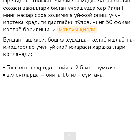
Президент Шавкат Мирзиёев маданият ва санъат
соҳаси вакиллари билан учрашувда ҳар йили 1
минг нафар соҳа ходимига уй-жой олиш учун
ипотека кредити дастлабки тўловининг 50 фоизи
қоплаб берилишини
маълум қилди
.
Бундан ташқари, бошқа ҳудуддан келиб ишлаётган
ижодкорлар учун уй-жой ижараси харажатлари
қопланади:
▪️ Тошкент шаҳрида — ойига 2,5 млн сўмгача;
▪️ вилоятларда — ойига 1,6 млн сўмгача.