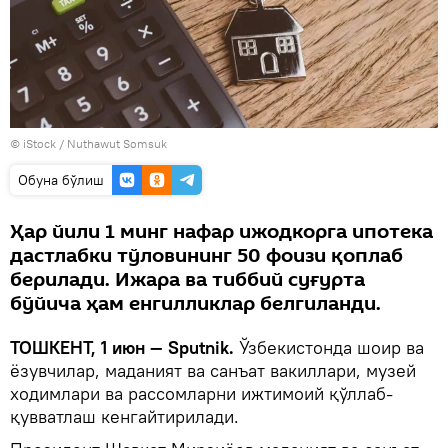
© iStock / Nuthawut Somsuk
Oбуна бўлиш
Ҳар йили 1 минг нафар ижодкорга ипотека
дастлабки тўловининг 50 фоизи қоплаб
берилади. Ижара ва тиббий суғурта
бўйича ҳам енгилликлар белгиланди.
ТОШКЕНТ, 1 июн — Sputnik.
Ўзбекистонда шоир ва
ёзувчилар, маданият ва санъат вакиллари, музей
ходимлари ва рассомларни ижтимоий қўллаб-
қувватлаш кенгайтирилади.