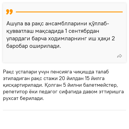
Ашула ва рақс ансамблларини қўллаб-
қувватлаш мақсадида 1 сентябрдан
улардаги барча ходимларнинг иш ҳақи 2
баробар оширилади.
Рақс усталари учун пенсияга чиқишда талаб
этиладиган рақс стажи 20 йилдан 15 йилга
қисқартирилади. Қолган 5 йилни балетмейстер,
репетитор ёки педагог сифатида давом эттиришга
рухсат берилади.