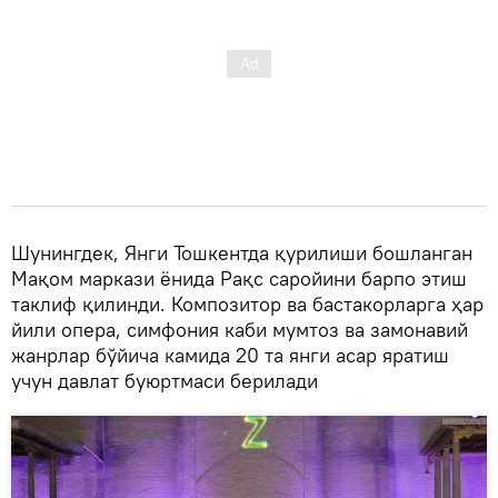
Шунингдек, Янги Тошкентда қурилиши бошланган
Мақом маркази ёнида Рақс саройини барпо этиш
таклиф қилинди. Композитор ва бастакорларга ҳар
йили опера, симфония каби мумтоз ва замонавий
жанрлар бўйича камида 20 та янги асар яратиш
учун давлат буюртмаси берилади