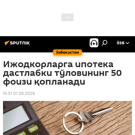
ЎЗБ
Ўзбекистон
Ижодкорларга ипотека
дастлабки тўловининг 50
фоизи қопланади
15:51 01.06.2026