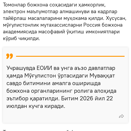
Томонлар божхона соҳасидаги ҳамкорлик,
электрон маълумотлар алмашинуви ва кадрлар
тайёрлаш масалаларини муҳокама қилди. Хусусан,
мўғулистонлик мутахассисларни Россия божхона
академиясида масофавий ўқитиш имкониятлари
кўриб чиқилди.
Учрашувда ЕОИИ ва унга аъзо давлатлар
ҳамда Мўғулистон ўртасидаги Муваққат
савдо битимини амалга оширишда
божхона органларининг ролига алоҳида
эътибор қаратилди. Битим 2026 йил 22
июлдан кучга киради.