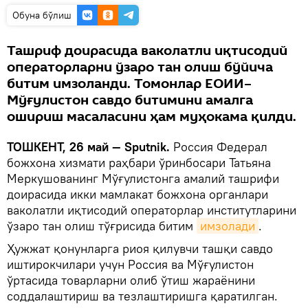
Oбуна бўлиш
Ташриф доирасида ваколатли иқтисодий
операторларни ўзаро тан олиш бўйича
битим имзоланди. Томонлар ЕОИИ–
Мўғулистон савдо битимини амалга
ошириш масаласини ҳам муҳокама қилди.
ТОШКЕНТ, 26 май — Sputnik.
Россия Федерал
божхона хизмати раҳбари ўринбосари Татьяна
Меркушованинг Мўғулистонга амалий ташрифи
доирасида икки мамлакат божхона органлари
ваколатли иқтисодий операторлар институтларини
ўзаро тан олиш тўғрисида битим
имзолади
.
Ҳужжат қонунларга риоя қилувчи ташқи савдо
иштирокчилари учун Россия ва Мўғулистон
ўртасида товарларни олиб ўтиш жараёнини
соддалаштириш ва тезлаштиришга қаратилган.