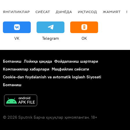
ЯНГИЛИКЛАР
СИЁСАТ
ДУНЁДА
ИҚТИСОД
ЖАМИЯТ
М
VK
Telegram
OK
Боғланиш
Лойиҳа ҳақида
Фойдаланиш шартлари
Компаниялар хабарлари
Маҳфийлик сиёсати
Cookie-dan foydalanish va avtomatik loglash Siyosati
Боғланиш
© 2026 Sputnik Барча ҳуқуқлар ҳимояланган. 18+