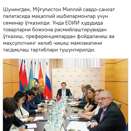
Шунингдек, Мўғулистон Миллий савдо-саноат
палатасида маҳаллий ишбилармонлар учун
семинар ўтказилди. Унда ЕОИИ ҳудудида
товарларни божхона расмийлаштирувидан
ўтказиш, преференциялардан фойдаланиш ва
маҳсулотнинг келиб чиқиш мамлакатини
тасдиқлаш тартиблари тушунтирилди.