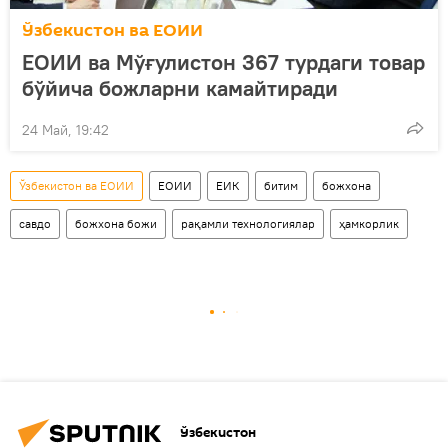
Ўзбекистон ва ЕОИИ
ЕОИИ ва Мўғулистон 367 турдаги товар
бўйича божларни камайтиради
24 Май, 19:42
Ўзбекистон ва ЕОИИ
ЕОИИ
ЕИК
битим
божхона
савдо
божхона божи
рақамли технологиялар
ҳамкорлик
Ўзбекистон