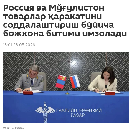
Россия ва Мўғулистон
товарлар ҳаракатини
соддалаштириш бўйича
божхона битими имзолади
16:01 26.05.2026
© ФТС Росси