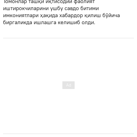
Томонлар ташқи иқтисодий фаолият
иштирокчиларини ушбу савдо битими
имкониятлари ҳақида хабардор қилиш бўйича
биргаликда ишлашга келишиб олди.