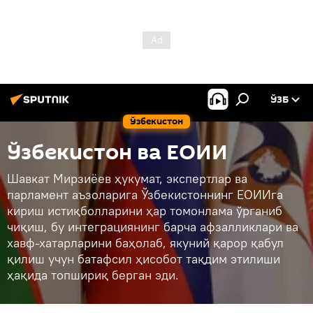
ЎЗБ
Ўзбекистон
Ўзбекистон ва ЕОИИ
Шавкат Мирзиёев ҳукумат, экспертлар ва
парламент аъзоларига Ўзбекистоннинг ЕОИИга
кириш истиқболларини ҳар томонлама ўрганиб
чиқиш, бу интеграциянинг барча афзалликлари ва
хавф-хатарларини баҳолаб, якуний қарор қабул
қилиш учун батафсил ҳисобот тақдим этилиши
ҳақида топшириқ берган эди.