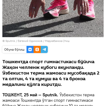
© Sputnik / Евгений Одиноков
/
Медиабанкка ўтиш
Oбуна бўлиш
Тошкентда спорт гимнастикаси бўйича
Жаҳон челленж кубоги якунланди.
Ўзбекистон терма жамоаси мусобақада 2
та олтин, 4 та кумуш ва 4 та бронза
медалини қўлга киритди.
ТОШКЕНТ, 25 май — Sputnik.
Ўзбекистон терма
жамоаси Тошкентда ўтган спорт гимнастикаси
бўйича Жаҳон челленж кубогини 10 та медаль