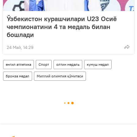
Ўзбекистон курашчилари U23 Осиё
чемпионатини 4 та медаль билан
бошлади
24 Май, 14:29
енгил атлетика
Спорт
олтин медаль
кумуш медал
бронза медал
Миллий олимпия қўмитаси