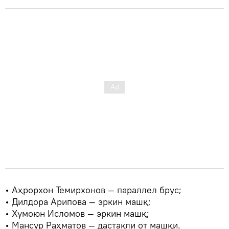
• Аҳрорхон Темирхонов — параллел брус;
• Дилдора Арипова — эркин машқ;
• Хумоюн Исломов — эркин машқ;
• Мансур Раҳматов — дастакли от машқи.