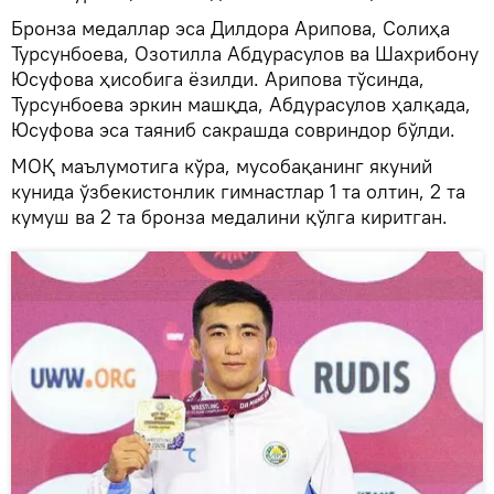
Бронза медаллар эса Дилдора Арипова, Солиҳа
Турсунбоева, Озотилла Абдурасулов ва Шахрибону
Юсуфова ҳисобига ёзилди. Арипова тўсинда,
Турсунбоева эркин машқда, Абдурасулов ҳалқада,
Юсуфова эса таяниб сакрашда совриндор бўлди.
МОҚ маълумотига кўра, мусобақанинг якуний
кунида ўзбекистонлик гимнастлар 1 та олтин, 2 та
кумуш ва 2 та бронза медалини қўлга киритган.