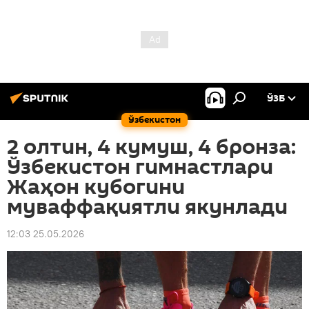
ЎЗБ
Ўзбекистон
2 олтин, 4 кумуш, 4 бронза:
Ўзбекистон гимнастлари
Жаҳон кубогини
муваффақиятли якунлади
12:03 25.05.2026