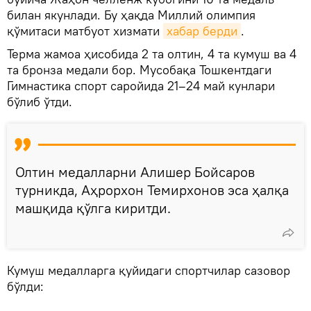
билан якунлади. Бу ҳақда Миллий олимпия
қўмитаси матбуот хизмати
хабар берди
.
Терма жамоа ҳисобида 2 та олтин, 4 та кумуш ва 4
та бронза медали бор. Мусобақа Тошкентдаги
Гимнастика спорт саройида 21–24 май кунлари
бўлиб ўтди.
Олтин медалларни Алишер Бойсаров
турникда, Аҳрорхон Темирхонов эса ҳалқа
машқида қўлга киритди.
Кумуш медалларга қуйидаги спортчилар сазовор
бўлди: