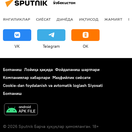
Ўзбекистон
ЯНГИЛИКЛАР
СИЁСАТ
ДУНЁДА
ИҚТИСОД
ЖАМИЯТ
М
VK
Telegram
OK
Боғланиш
Лойиҳа ҳақида
Фойдаланиш шартлари
Компаниялар хабарлари
Маҳфийлик сиёсати
Cookie-dan foydalanish va avtomatik loglash Siyosati
Боғланиш
© 2026 Sputnik Барча ҳуқуқлар ҳимояланган. 18+