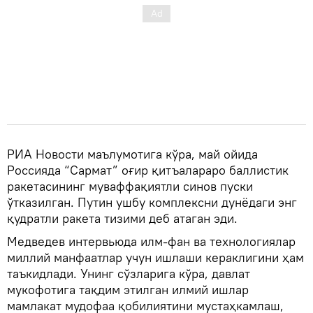
РИА Новости маълумотига кўра, май ойида
Россияда “Сармат” оғир қитъалараро баллистик
ракетасининг муваффақиятли синов пуски
ўтказилган. Путин ушбу комплексни дунёдаги энг
қудратли ракета тизими деб атаган эди.
Медведев интервьюда илм-фан ва технологиялар
миллий манфаатлар учун ишлаши кераклигини ҳам
таъкидлади. Унинг сўзларига кўра, давлат
мукофотига тақдим этилган илмий ишлар
мамлакат мудофаа қобилиятини мустаҳкамлаш,