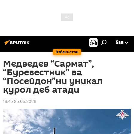
ЎЗБ
Ўзбекистон
Медведев “Сармат”,
“Буревестник” ва
“Посейдон”ни уникал
қурол деб атади
16:45 25.05.2026