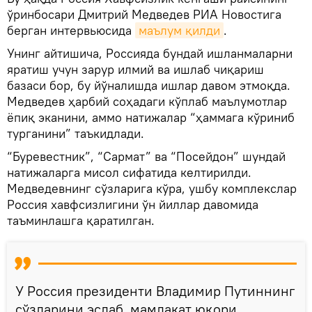
ўринбосари Дмитрий Медведев РИА Новостига
берган интервьюсида
маълум қилди
.
Унинг айтишича, Россияда бундай ишланмаларни
яратиш учун зарур илмий ва ишлаб чиқариш
базаси бор, бу йўналишда ишлар давом этмоқда.
Медведев ҳарбий соҳадаги кўплаб маълумотлар
ёпиқ эканини, аммо натижалар “ҳаммага кўриниб
турганини” таъкидлади.
“Буревестник”, “Сармат” ва “Посейдон” шундай
натижаларга мисол сифатида келтирилди.
Медведевнинг сўзларига кўра, ушбу комплекслар
Россия хавфсизлигини ўн йиллар давомида
таъминлашга қаратилган.
У Россия президенти Владимир Путиннинг
сўзларини эслаб, мамлакат юқори