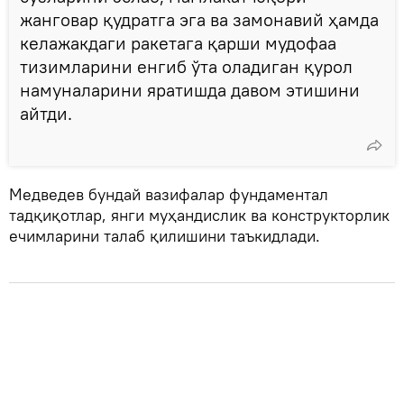
жанговар қудратга эга ва замонавий ҳамда
келажакдаги ракетага қарши мудофаа
тизимларини енгиб ўта оладиган қурол
намуналарини яратишда давом этишини
айтди.
Медведев бундай вазифалар фундаментал
тадқиқотлар, янги муҳандислик ва конструкторлик
ечимларини талаб қилишини таъкидлади.