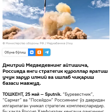
© Министерство обороны РФ
/
Медиабанкка ўтиш
Oбуна бўлиш
Дмитрий Медведевнинг айтишича,
Россияда янги стратегик қуроллар яратиш
учун зарур илмий ва ишлаб чиқариш
базаси мавжуд.
ТОШКЕНТ, 25 май — Sputnik.
“Буревестник”,
“Сармат” ва “Посейдон” Россиянинг ўз давридан
илгарилаган уникал стратегик комплексларидир.
Бу ҳақда Россия Хавфсизлик кенгаши раисининг