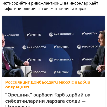
иқтисодиётни ривожлантириш ва инсонлар ҳаёт
сифатини оширишга хизмат қилиши керак.
Россиянинг Донбассдаги махсус ҳарбий
операцияси
"Орешник" зарбаси Ғарб ҳарбий ва
сиёсатчиларини ларзага солди —
Наришкин