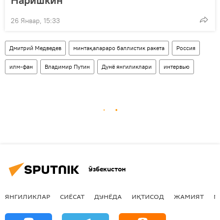
26 Январ, 15:33
Дмитрий Медведев
минтақалараро баллистик ракета
Россия
илм-фан
Владимир Путин
Дунё янгиликлари
интервью
Ўзбекистон
ЯНГИЛИКЛАР
СИЁСАТ
ДУНЁДА
ИҚТИСОД
ЖАМИЯТ
М