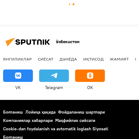
Ўзбекистон
ЯНГИЛИКЛАР
СИЁСАТ
ДУНЁДА
ИҚТИСОД
ЖАМИЯТ
М
VK
Telegram
OK
Боғланиш
Лойиҳа ҳақида
Фойдаланиш шартлари
Компаниялар хабарлари
Маҳфийлик сиёсати
Cookie-dan foydalanish va avtomatik loglash Siyosati
Боғланиш