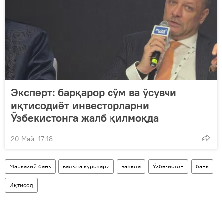
Эксперт: барқарор сўм ва ўсувчи
иқтисодиёт инвесторларни
Ўзбекистонга жалб қилмоқда
20 Май, 17:18
Марказий банк
валюта курслари
валюта
Ўзбекистон
банк
Иқтисод