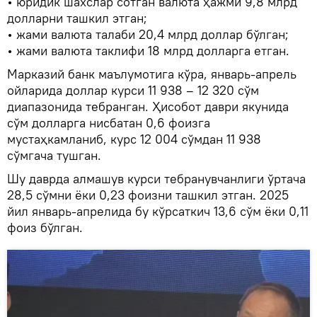
• юридик шахслар сотган валюта ҳажми 9,8 млрд
долларни ташкил этган;
• жами валюта талаби 20,4 млрд доллар бўлган;
• жами валюта таклифи 18 млрд долларга етган.
Марказий банк маълумотига кўра, январь-апрель
ойларида доллар курси 11 938 – 12 320 сўм
диапазонида тебранган. Ҳисобот даври якунида
сўм долларга нисбатан 0,6 фоизга
мустаҳкамланиб, курс 12 004 сўмдан 11 938
сўмгача тушган.
Шу даврда алмашув курси тебранувчанлиги ўртача
28,5 сўмни ёки 0,23 фоизни ташкил этган. 2025
йил январь-апрелида бу кўрсаткич 13,6 сўм ёки 0,11
фоиз бўлган.