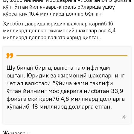
кўп. Ўтган йил январь-апрель ойларида ушбу
кўрсаткич 16,4 миллиард доллар бўлган.
Ҳисобот даврида юридик шахслар қарийб 16
миллиард доллар, жисмоний шахслар эса 4,4
миллиард доллар валюта харид қилган.
Шу билан бирга, валюта таклифи ҳам
ошган. Юридик ва жисмоний шахсларнинг
чет эл валютаси бўйича жами таклифи
ўтган йилнинг мос даврига нисбатан 33,9
фоизга ёки қарийб 4,6 миллиард долларга
кўпайиб, 18 миллиард долларга етган.
Жумладан: