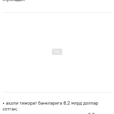
• аҳоли тижорат банкларига 8,2 млрд доллар
сотган;