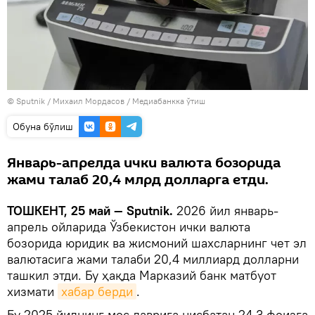
© Sputnik / Михаил Мордасов
/
Медиабанкка ўтиш
Oбуна бўлиш
Январь-апрелда ички валюта бозорида
жами талаб 20,4 млрд долларга етди.
ТОШКЕНТ, 25 май — Sputnik.
2026 йил январь-
апрель ойларида Ўзбекистон ички валюта
бозорида юридик ва жисмоний шахсларнинг чет эл
валютасига жами талаби 20,4 миллиард долларни
ташкил этди. Бу ҳақда Марказий банк матбуот
хизмати
хабар берди
.
Бу 2025 йилнинг мос даврига нисбатан 24,3 фоизга