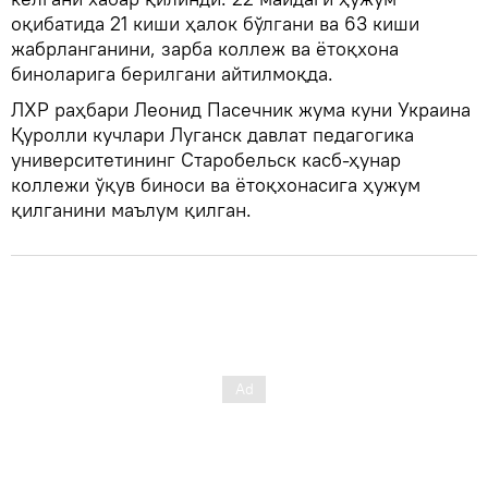
оқибатида 21 киши ҳалок бўлгани ва 63 киши
жабрланганини, зарба коллеж ва ётоқхона
биноларига берилгани айтилмоқда.
ЛХР раҳбари Леонид Пасечник жума куни Украина
Қуролли кучлари Луганск давлат педагогика
университетининг Старобельск касб-ҳунар
коллежи ўқув биноси ва ётоқхонасига ҳужум
қилганини маълум қилган.