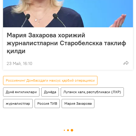
Мария Захарова хорижий
журналистларни Старобелскка таклиф
қилди
23 Май, 16:10
Россиянинг Донбассдаги махсус ҳарбий операцияси
Дунё янгиликлари
Дунёда
Луганск халқ республикаси (ЛХР)
журналистлар
Россия ТИВ
Мария Захарова