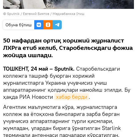
© Sputnik / Евгений Биятов
/
Медиабанкка ўтиш
Oбуна бўлиш
50 нафардан ортиқ хорижий журналист
ЛХРга етиб келиб, Старобельскдаги фожиа
жойида ишлади.
ТОШКЕНТ, 24 май – Sputnik.
Старобельскдаги
коллежга ташриф буюрган хорижий
журналистларга Украина учувчисиз учиш
аппаратларининг қолдиқлари намойиш этилди. Бу
ҳақда РИА Новости
хабар берди
.
Агентлик маълумотига кўра, журналистларга
коллеж ва ётоқхона биноларига зарба берган
учувчисиз аппаратларнинг турли қисмлари,
жумладан, улардан бирига ўрнатилган Starlink
терминали антеннаси парчалари кўрсатилган.