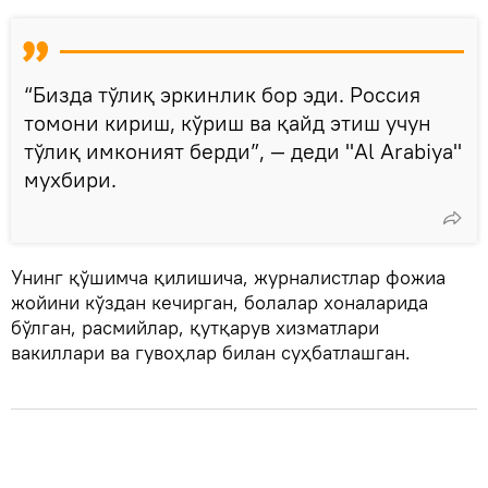
“Бизда тўлиқ эркинлик бор эди. Россия
томони кириш, кўриш ва қайд этиш учун
тўлиқ имконият берди”, — деди "Al Arabiya"
мухбири.
Унинг қўшимча қилишича, журналистлар фожиа
жойини кўздан кечирган, болалар хоналарида
бўлган, расмийлар, қутқарув хизматлари
вакиллари ва гувоҳлар билан суҳбатлашган.