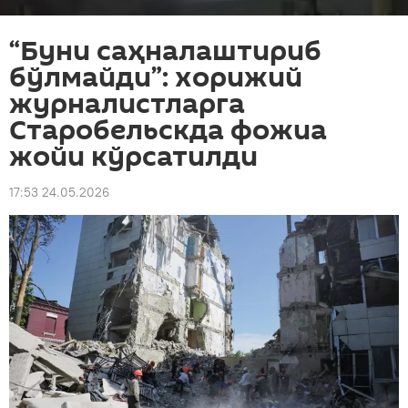
“Буни саҳналаштириб
бўлмайди”: хорижий
журналистларга
Старобельскда фожиа
жойи кўрсатилди
17:53 24.05.2026