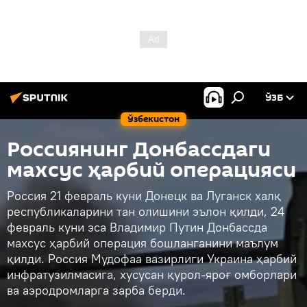
ЎЗБ
Ўзбекистон
Россиянинг Донбассдаги
махсус ҳарбий операцияси
Россия 21 февраль куни Донецк ва Луганск халқ
республикаларини тан олишини эълон қилди, 24
февраль куни эса Владимир Путин Донбассда
махсус ҳарбий операция бошланганини маълум
қилди. Россия Мудофаа вазирлиги Украина ҳарбий
инфратузилмасига, хусусан қурол-яроғ омборлари
ва аэродромларга зарба берди.