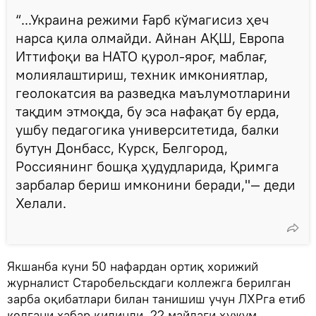
“...Украина режими Ғарб кўмагисиз ҳеч
нарса қила олмайди. Айнан АҚШ, Европа
Иттифоқи ва НАТО қурол-яроғ, маблағ,
молиялаштириш, техник имкониятлар,
геолокатсия ва разведка маълумотларини
тақдим этмоқда, бу эса нафақат бу ерда,
ушбу педагогика университетида, балки
бутун Донбасс, Курск, Белгород,
Россиянинг бошқа ҳудудларида, Қримга
зарбалар бериш имконини беради,"— деди
Хелали.
Якшанба куни 50 нафардан ортиқ хорижий
журналист Старобельскдаги коллежга берилган
зарба оқибатлари билан танишиш учун ЛХРга етиб
келгани хабар қилинди. 22 майдаги ҳужум