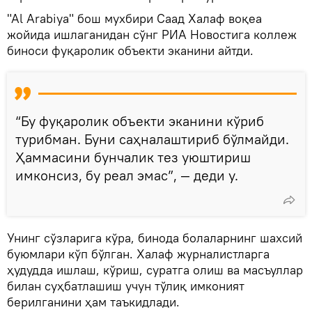
"Al Arabiya" бош мухбири Саад Халаф воқеа
жойида ишлаганидан сўнг РИА Новостига коллеж
биноси фуқаролик объекти эканини айтди.
“Бу фуқаролик объекти эканини кўриб
турибман. Буни саҳналаштириб бўлмайди.
Ҳаммасини бунчалик тез уюштириш
имконсиз, бу реал эмас”, — деди у.
Унинг сўзларига кўра, бинода болаларнинг шахсий
буюмлари кўп бўлган. Халаф журналистларга
ҳудудда ишлаш, кўриш, суратга олиш ва масъуллар
билан суҳбатлашиш учун тўлиқ имконият
берилганини ҳам таъкидлади.