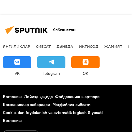
Ўзбекистон
ЯНГИЛИКЛАР
СИЁСАТ
ДУНЁДА
ИҚТИСОД
ЖАМИЯТ
М
VK
Telegram
OK
Боғланиш
Лойиҳа ҳақида
Фойдаланиш шартлари
Компаниялар хабарлари
Маҳфийлик сиёсати
Cookie-dan foydalanish va avtomatik loglash Siyosati
Боғланиш