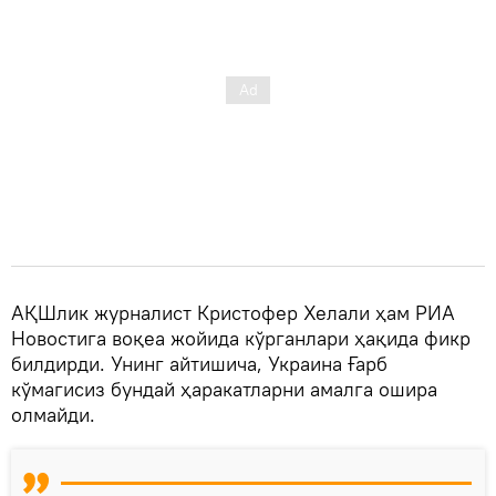
АҚШлик журналист Кристофер Хелали ҳам РИА
Новостига воқеа жойида кўрганлари ҳақида фикр
билдирди. Унинг айтишича, Украина Ғарб
кўмагисиз бундай ҳаракатларни амалга ошира
олмайди.