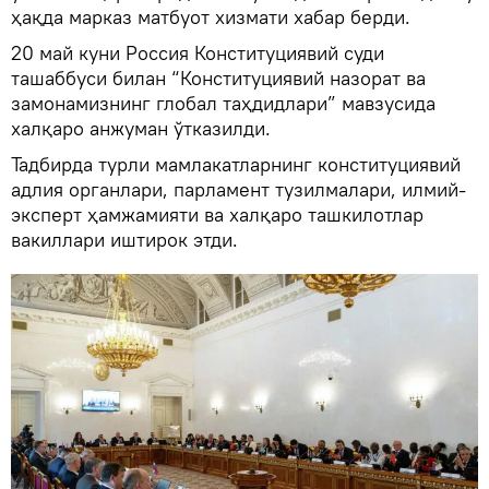
ҳақда марказ матбуот хизмати хабар берди.
20 май куни Россия Конституциявий суди
ташаббуси билан “Конституциявий назорат ва
замонамизнинг глобал таҳдидлари” мавзусида
халқаро анжуман ўтказилди.
Тадбирда турли мамлакатларнинг конституциявий
адлия органлари, парламент тузилмалари, илмий-
эксперт ҳамжамияти ва халқаро ташкилотлар
вакиллари иштирок этди.