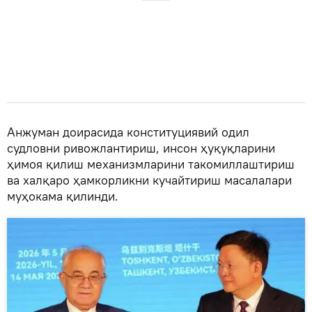
Анжуман доирасида конституциявий одил
судловни ривожлантириш, инсон ҳуқуқларини
ҳимоя қилиш механизмларини такомиллаштириш
ва халқаро ҳамкорликни кучайтириш масалалари
муҳокама қилинди.