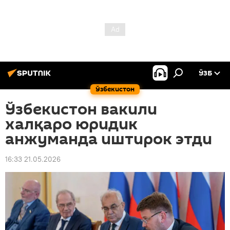
ЎЗБ
Ўзбекистон
Ўзбекистон вакили
халқаро юридик
анжуманда иштирок этди
16:33 21.05.2026