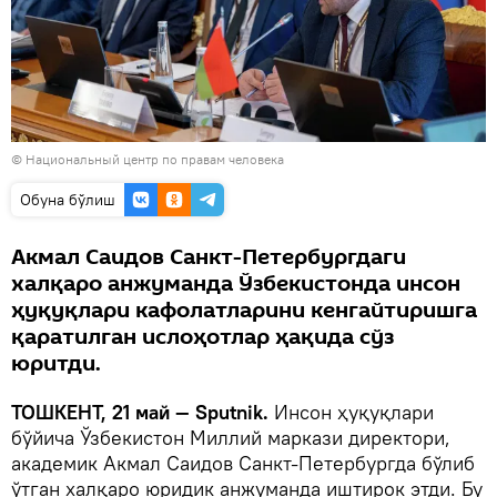
© Национальный центр по правам человека
Oбуна бўлиш
Акмал Саидов Санкт-Петербургдаги
халқаро анжуманда Ўзбекистонда инсон
ҳуқуқлари кафолатларини кенгайтиришга
қаратилган ислоҳотлар ҳақида сўз
юритди.
ТОШКЕНТ, 21 май — Sputnik.
Инсон ҳуқуқлари
бўйича Ўзбекистон Миллий маркази директори,
академик Акмал Саидов Санкт-Петербургда бўлиб
ўтган халқаро юридик анжуманда иштирок этди. Бу