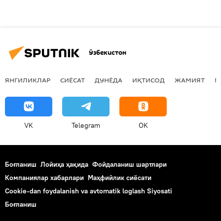
Ўзбекистон
ЯНГИЛИКЛАР
СИЁСАТ
ДУНЁДА
ИҚТИСОД
ЖАМИЯТ
М
VK
Telegram
OK
Боғланиш
Лойиҳа ҳақида
Фойдаланиш шартлари
Компаниялар хабарлари
Маҳфийлик сиёсати
Cookie-dan foydalanish va avtomatik loglash Siyosati
Боғланиш