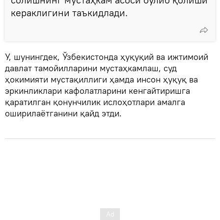
кераклигини таъкидлади.
У, шунингдек, Ўзбекистонда ҳуқуқий ва ижтимоий
давлат тамойилларини мустаҳкамлаш, суд
ҳокимияти мустақиллиги ҳамда инсон ҳуқуқ ва
эркинликлари кафолатларини кенгайтиришга
қаратилган қонунчилик ислоҳотлари амалга
оширилаётганини қайд этди.