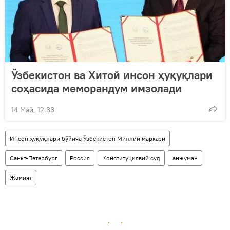
Ўзбекистон ва Хитой инсон ҳуқуқлари
соҳасида меморандум имзолади
14 Май, 12:33
Инсон ҳуқуқлари бўйича Ўзбекистон Миллий маркази
Санкт-Петербург
Россия
Конституциявий суд
анжуман
Жамият