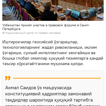
Узбекистан принял участие в правовом форуме в Санкт-
Петербурге
© Национальный центр по правам человека
Иштирокчилар геосиёсий ўзгаришлар,
технологияларнинг жадал ривожланиши, иқлим
ўзгариши, сунъий интеллектнинг кенгайиши ва
бошқа глобал омиллар ҳуқуқий тизимларга қандай
таъсир кўрсатаётганини муҳокама қилди.
Акмал Саидов ўз маърузасида
конституциявий қадриятлар замонавий
таҳдидлар шароитида ҳуқуқий тартибга
солишнинг мустаҳкам асоси бўлиб қолиши