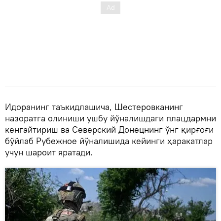
Идоранинг таъкидлашича, Шестеровканинг
назоратга олиниши ушбу йўналишдаги плацдармни
кенгайтириш ва Северский Донецнинг ўнг қирғоғи
бўйлаб Рубежное йўналишида кейинги ҳаракатлар
учун шароит яратади.