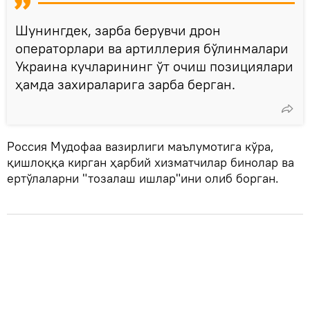
Шунингдек, зарба берувчи дрон
операторлари ва артиллерия бўлинмалари
Украина кучларининг ўт очиш позициялари
ҳамда захираларига зарба берган.
Россия Мудофаа вазирлиги маълумотига кўра,
қишлоққа кирган ҳарбий хизматчилар бинолар ва
ертўлаларни "тозалаш ишлар"ини олиб борган.