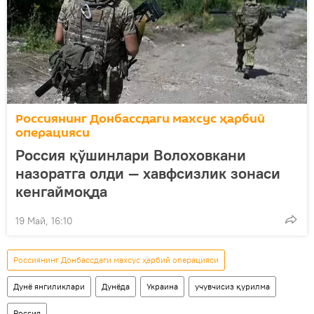
Россиянинг Донбассдаги махсус ҳарбий
операцияси
Россия қўшинлари Волоховкани
назоратга олди — хавфсизлик зонаси
кенгаймоқда
19 Май, 16:10
Россиянинг Донбассдаги махсус ҳарбий операцияси
Дунё янгиликлари
Дунёда
Украина
учувчисиз қурилма
Россия