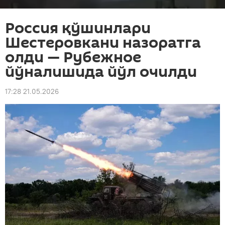
Россия қўшинлари
Шестеровкани назоратга
олди — Рубежное
йўналишида йўл очилди
17:28 21.05.2026