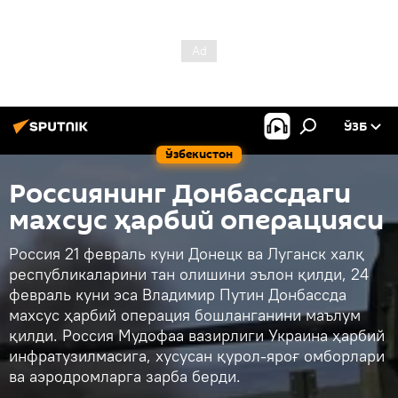
ЎЗБ
Ўзбекистон
Россиянинг Донбассдаги
махсус ҳарбий операцияси
Россия 21 февраль куни Донецк ва Луганск халқ
республикаларини тан олишини эълон қилди, 24
февраль куни эса Владимир Путин Донбассда
махсус ҳарбий операция бошланганини маълум
қилди. Россия Мудофаа вазирлиги Украина ҳарбий
инфратузилмасига, хусусан қурол-яроғ омборлари
ва аэродромларга зарба берди.