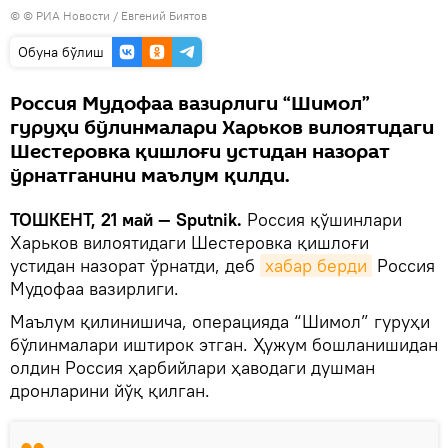
© © РИА Новости / Евгений Биятов
Oбуна бўлиш
Россия Мудофаа вазирлиги “Шимол”
гуруҳи бўлинмалари Харьков вилоятидаги
Шестеровка қишлоғи устидан назорат
ўрнатганини маълум қилди.
ТОШКЕНТ, 21 май — Sputnik.
Россия қўшинлари
Харьков вилоятидаги Шестеровка қишлоғи
устидан назорат ўрнатди, деб
хабар берди
Россия
Мудофаа вазирлиги.
Маълум қилинишича, операцияда “Шимол” гуруҳи
бўлинмалари иштирок этган. Ҳужум бошланишидан
олдин Россия ҳарбийлари ҳаводаги душман
дронларини йўқ қилган.