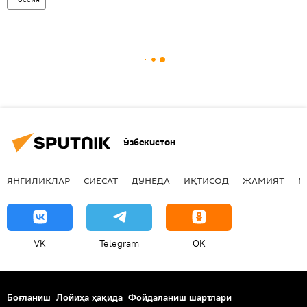
Ўзбекистон
ЯНГИЛИКЛАР
СИЁСАТ
ДУНЁДА
ИҚТИСОД
ЖАМИЯТ
М
VK
Telegram
OK
Боғланиш
Лойиҳа ҳақида
Фойдаланиш шартлари