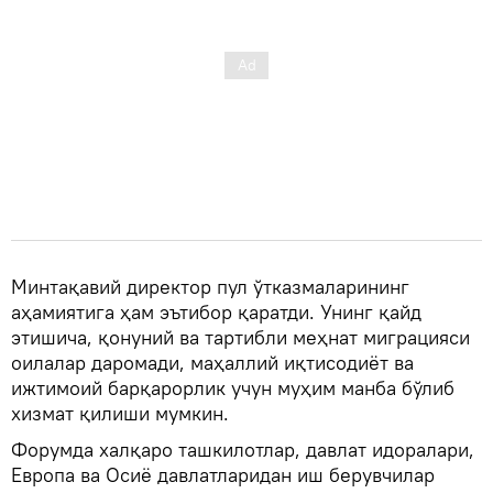
Минтақавий директор пул ўтказмаларининг
аҳамиятига ҳам эътибор қаратди. Унинг қайд
этишича, қонуний ва тартибли меҳнат миграцияси
оилалар даромади, маҳаллий иқтисодиёт ва
ижтимоий барқарорлик учун муҳим манба бўлиб
хизмат қилиши мумкин.
Форумда халқаро ташкилотлар, давлат идоралари,
Европа ва Осиё давлатларидан иш берувчилар