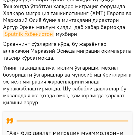
Тошкентда ўтаётган халқаро миграция форумида
Халқаро миграция ташкилотининг (ХМТ) Европа ва
Марказий Осиё бўйича минтақавий директори
Артур Эркен маълум қилди, деб хабар бермоқда
Sputnik Ўзбекистон
мухбири
Эркеннинг сўзларига кўра, бу жараёнлар
аллақачон Марказий Осиёда миграция оқимларига
таъсир кўрсатмоқда.
Унинг таъкидлашича, иқлим ўзгариши, меҳнат
бозоридаги ўзгаришлар ва муносиб иш ўринларига
эҳтиёж миграция жараёнларини янада
мураккаблаштирмоқда. Шу сабабли давлатлар бу
масалада якка ҳолда эмас, ҳамкорликда ҳаракат
қилиши зарур.
“Ҳеч бир давлат миграция муаммоларини