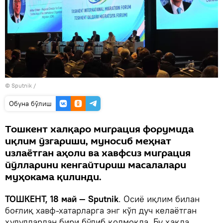
© Sputnik /
Oбуна бўлиш
Тошкент халқаро миграция форумида
иқлим ўзгариши, муносиб меҳнат
излаётган аҳоли ва хавфсиз миграция
йўлларини кенгайтириш масалалари
муҳокама қилинди.
ТОШКЕНТ, 18 май — Sputnik
. Осиё иқлим билан
боғлиқ хавф-хатарларга энг кўп дуч келаётган
ҳудудлардан бири бўлиб қолмоқда. Бу ҳақда