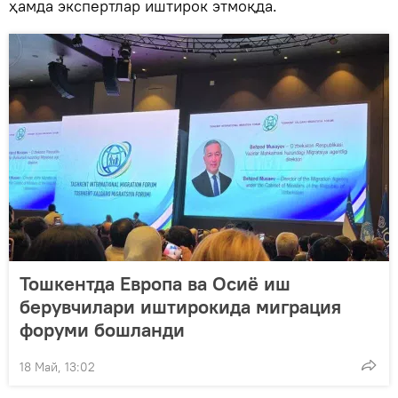
ҳамда экспертлар иштирок этмоқда.
Тошкентда Европа ва Осиё иш
берувчилари иштирокида миграция
форуми бошланди
18 Май, 13:02