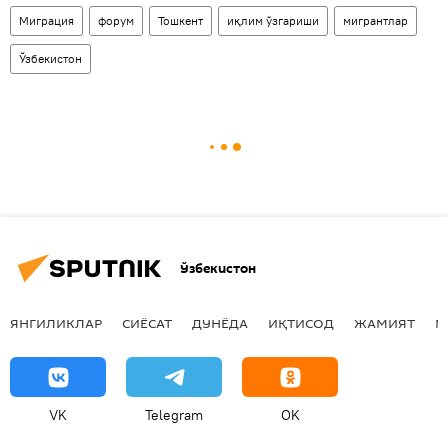
Миграция
форум
Тошкент
иқлим ўзгариши
мигрантлар
Ўзбекистон
Ўзбекистон
ЯНГИЛИКЛАР
СИЁСАТ
ДУНЁДА
ИҚТИСОД
ЖАМИЯТ
М
VK
Telegram
OK