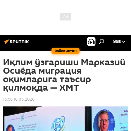
ЎЗБ
Ўзбекистон
Иқлим ўзгариши Марказий
Осиёда миграция
оқимларига таъсир
қилмоқда — ХМТ
15:56 18.05.2026