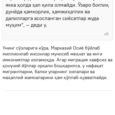
якка ҳолда ҳал қила олмайди. Ўзаро боғлиқ
дунёда ҳамкорлик, ҳамжиҳатлик ва
далилларга асосланган сиёсатлар жуда
муҳим”, — деди у.
Унинг сўзларига кўра, Марказий Осиё бўйлаб
миллионлаб инсонлар муносиб меҳнат ва янги
имкониятлар изламоқда. Агар миграция хавфсиз ва
қонуний йўллар орқали бошқарилса, у нафақат
мигрантларни, балки уларнинг оилалари ва
маҳаллий жамоаларини ҳам қўллаб-қувватлайди.