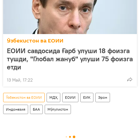
Ўзбекистон ва ЕОИИ
EОИИ савдосида Ғарб улуши 18 фоизга
тушди, "Глобал жануб" улуши 75 фоизга
етди
13 Май, 17:22
Ўзбекистон ва ЕОИИ
МДҲ
ЕОИИ
ЕИК
Эрон
Индонезия
БАА
Мўғулистон