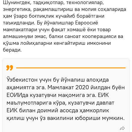
Шунингдек, тадқиқотлар, технологиялар,
энергетика, рақамлаштириш ва молия соҳаларида
ҳам ўзаро боғлиқлик кучайиб бораётгани
таъкидланди. Бу йўналишлар Евроосиё
мамлакатлари учун фақат хомашё ёки товар
алмашинуви эмас, балки саноат кооперацияси ва
қўшма лойиҳаларни кенгайтириш имконини
беради.
Ўзбекистон учун бу йўналиш алоҳида
аҳамиятга эга. Мамлакат 2020 йилдан буён
ЕОИИда кузатувчи мақомига эга. ЕИК
маълумотларига кўра, кузатувчи давлат
ЕИК билан доимий асосда ҳамкорлик
қилиш учун ўз вакилини юбориши мумкин.