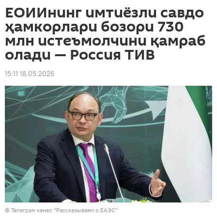
ЕОИИнинг имтиёзли савдо
ҳамкорлари бозори 730
млн истеъмолчини қамраб
олади — Россия ТИВ
15:11 18.05.2026
© Телеграм канал "Рассказываем о ЕАЭС"