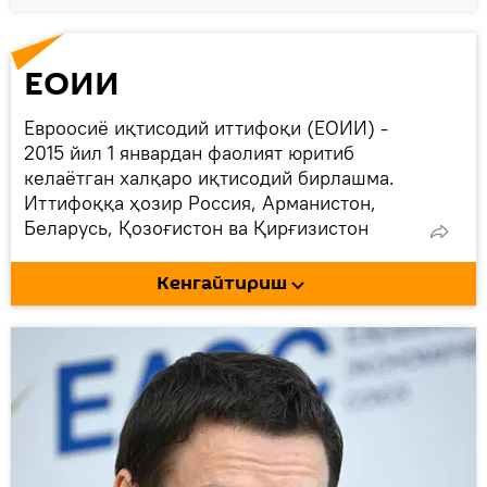
ЕОИИ
Евроосиё иқтисодий иттифоқи (ЕОИИ) -
2015 йил 1 январдан фаолият юритиб
келаётган халқаро иқтисодий бирлашма.
Иттифоққа ҳозир Россия, Арманистон,
Беларусь, Қозоғистон ва Қирғизистон
аъзодир. Ўзбекистон 2020 йилда ЕОИИда
кузатувчи мақомини олди. Молдова, Куба,
Кенгайтириш
Эрон ҳам кузатувчи мақомига эга.