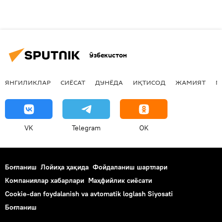
Ўзбекистон
ЯНГИЛИКЛАР
СИЁСАТ
ДУНЁДА
ИҚТИСОД
ЖАМИЯТ
М
VK
Telegram
OK
Боғланиш
Лойиҳа ҳақида
Фойдаланиш шартлари
Компаниялар хабарлари
Маҳфийлик сиёсати
Cookie-dan foydalanish va avtomatik loglash Siyosati
Боғланиш