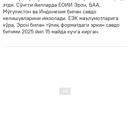
этди. Сўнгги йилларда ЕОИИ Эрон, БАА,
Мўғулистон ва Индонезия билан савдо
келишувларини имзолади. ЕЭК маълумотларига
кўра, Эрон билан тўлиқ форматдаги эркин савдо
битими 2025 йил 15 майда кучга кирган.