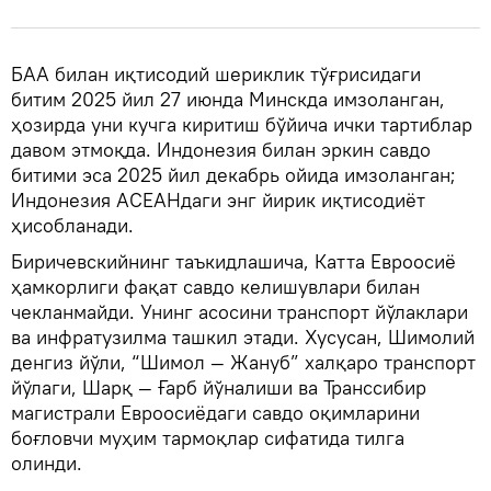
БАА билан иқтисодий шериклик тўғрисидаги
битим 2025 йил 27 июнда Минскда имзоланган,
ҳозирда уни кучга киритиш бўйича ички тартиблар
давом этмоқда. Индонезия билан эркин савдо
битими эса 2025 йил декабрь ойида имзоланган;
Индонезия АСЕАНдаги энг йирик иқтисодиёт
ҳисобланади.
Биричевскийнинг таъкидлашича, Катта Евроосиё
ҳамкорлиги фақат савдо келишувлари билан
чекланмайди. Унинг асосини транспорт йўлаклари
ва инфратузилма ташкил этади. Хусусан, Шимолий
денгиз йўли, “Шимол — Жануб” халқаро транспорт
йўлаги, Шарқ — Ғарб йўналиши ва Транссибир
магистрали Евроосиёдаги савдо оқимларини
боғловчи муҳим тармоқлар сифатида тилга
олинди.