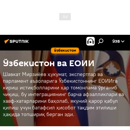
ЎЗБ
Ўзбекистон
Ўзбекистон ва ЕОИИ
Шавкат Мирзиёев ҳукумат, экспертлар ва
парламент аъзоларига Ўзбекистоннинг ЕОИИга
кириш истиқболларини ҳар томонлама ўрганиб
чиқиш, бу интеграциянинг барча афзалликлари ва
хавф-хатарларини баҳолаб, якуний қарор қабул
қилиш учун батафсил ҳисобот тақдим этилиши
ҳақида топшириқ берган эди.