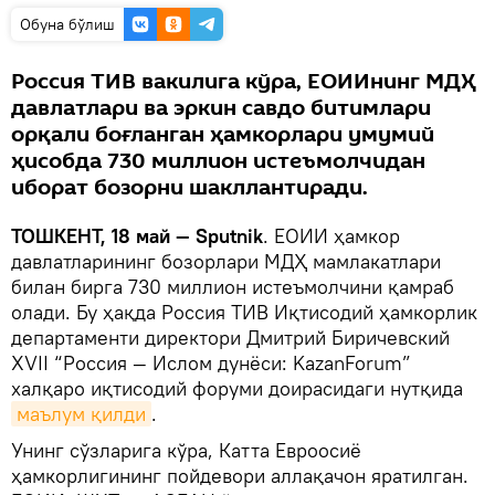
Oбуна бўлиш
Россия ТИВ вакилига кўра, ЕОИИнинг МДҲ
давлатлари ва эркин савдо битимлари
орқали боғланган ҳамкорлари умумий
ҳисобда 730 миллион истеъмолчидан
иборат бозорни шакллантиради.
ТОШКЕНТ, 18 май — Sputnik
. ЕОИИ ҳамкор
давлатларининг бозорлари МДҲ мамлакатлари
билан бирга 730 миллион истеъмолчини қамраб
олади. Бу ҳақда Россия ТИВ Иқтисодий ҳамкорлик
департаменти директори Дмитрий Биричевский
XVII “Россия — Ислом дунёси: KazanForum”
халқаро иқтисодий форуми доирасидаги нутқида
маълум қилди
.
Унинг сўзларига кўра, Катта Евроосиё
ҳамкорлигининг пойдевори аллақачон яратилган.