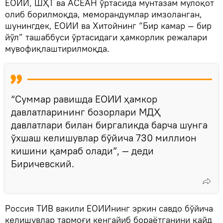
ЕОИИ, ШҲТ ва АСЕАН ўртасида мунтазам мулоқот
олиб борилмоқда, меморандумлар имзоланган,
шунингдек, ЕОИИ ва Хитойнинг “Бир камар — бир
йўл” ташаббуси ўртасидаги ҳамкорлик режалари
мувофиқлаштирилмоқда.
“Суммар равишда ЕОИИ ҳамкор
давлатларининг бозорлари МДҲ
давлатлари билан биргаликда барча шунга
ўхшаш келишувлар бўйича 730 миллион
кишини қамраб олади”, — деди
Биричевский.
Россия ТИВ вакили ЕОИИнинг эркин савдо бўйича
келишувлар тармоғи кенгайиб бораётганини қайд