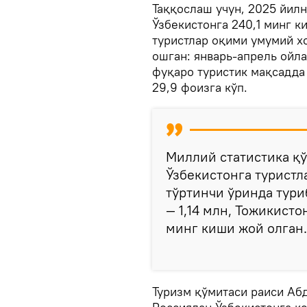
Таққослаш учун, 2025 йил
Ўзбекистонга 240,1 минг к
туристлар оқими умумий х
ошган: январь-апрель ойл
фуқаро туристик мақсадда 
29,9 фоизга кўп.
Миллий статистика қў
Ўзбекистонга туристла
тўртинчи ўринда тури
— 1,14 млн, Тожикисто
минг киши жой олган.
Туризм қўмитаси раиси Аб