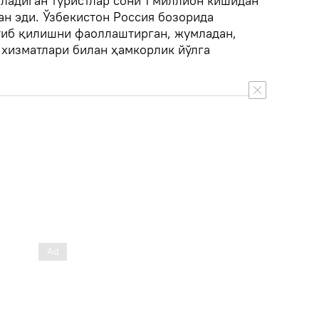
еладиган туристлар сони 1 миллион кишидан
н эди. Ўзбекистон Россия бозорида
ғиб қилишни фаоллаштирган, жумладан,
 хизматлари билан ҳамкорлик йўлга