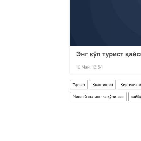
Энг кўп турист қай
16 Май, 13:54
Туризм
Қозоғистон
Қирғизист
Миллий статистика қўмитаси
сайё