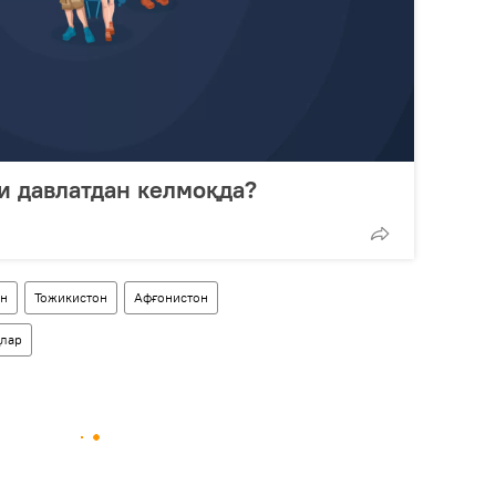
си давлатдан келмоқда?
он
Тожикистон
Афғонистон
ҳлар