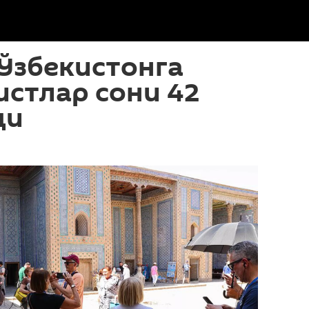
Ўзбекистонга
истлар сони 42
ди