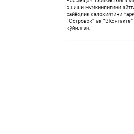
Россиядан Ўзбекистонга к
ошиши мумкинлигини айтга
сайёҳлик салоҳиятини тар
“Островок” ва “ВКонтакте”
қўйилган.