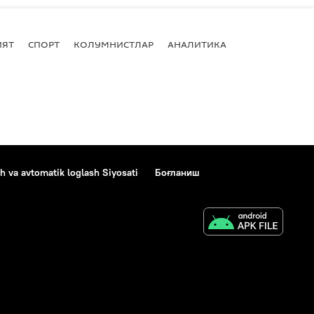
ИЯТ
СПОРТ
КОЛУМНИСТЛАР
АНАЛИТИКА
h va avtomatik loglash Siyosati
Боғланиш