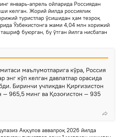
нинг январь-апрель ойларида Россиядан
иши келган. Жорий йилда россиялик
орижий туристлар ўсишидан ҳам тезроқ
арида Ўзбекистонга жами 4,04 млн хорижий
ташриф буюрган, бу ўтган йилга нисбатан
митаси маълумотларига кўра, Россия
р энг кўп келган давлатлар орасида
бди. Биринчи учликдан Қирғизистон
н — 965,5 минг ва Қозоғистон — 935
дулазиз Аққулов аввалроқ 2026 йилда