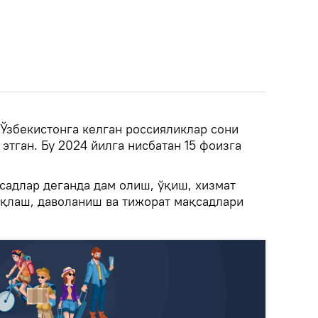
 Ўзбекистонга келган россияликлар сони
этган. Бу 2024 йилга нисбатан 15 фоизга
садлар деганда дам олиш, ўқиш, хизмат
қлаш, даволаниш ва тижорат мақсадлари