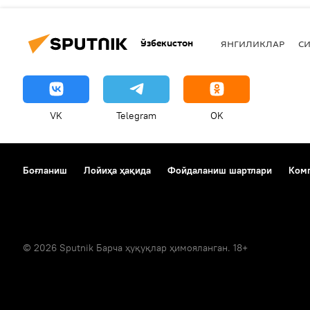
Ўзбекистон
ЯНГИЛИКЛАР
СИ
VK
Telegram
OK
Боғланиш
Лойиҳа ҳақида
Фойдаланиш шартлари
Комп
© 2026 Sputnik Барча ҳуқуқлар ҳимояланган. 18+