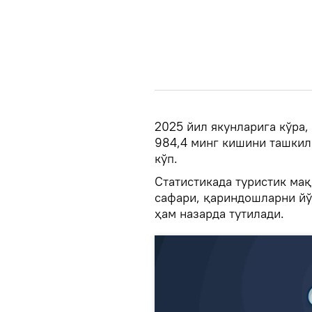
2025 йил якунларига кўра,
984,4 минг кишини ташкил 
кўп.
Статистикада туристик мақ
сафари, қариндошларни йў
ҳам назарда тутилади.