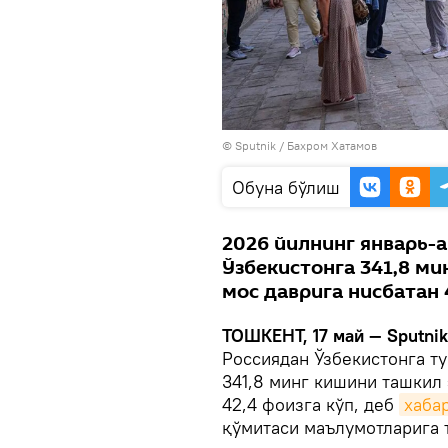
© Sputnik / Бахром Хатамов
Oбуна бўлиш
2026 йилнинг январь-
Ўзбекистонга 341,8 ми
мос даврига нисбатан 
ТОШКЕНТ, 17 май — Sputni
Россиядан Ўзбекистонга т
341,8 минг кишини ташкил 
42,4 фоизга кўп, деб
хаба
қўмитаси маълумотларига 