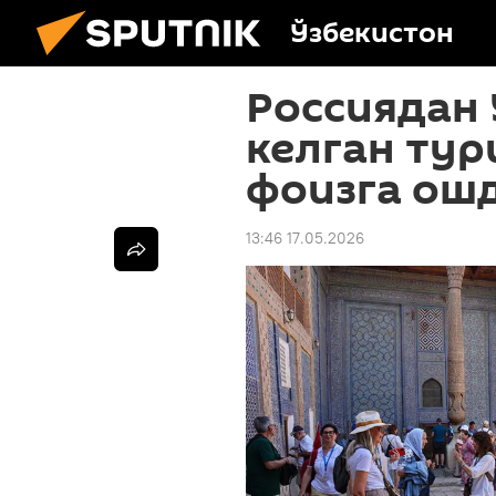
Ўзбекистон
Россиядан 
келган тур
фоизга ош
13:46 17.05.2026