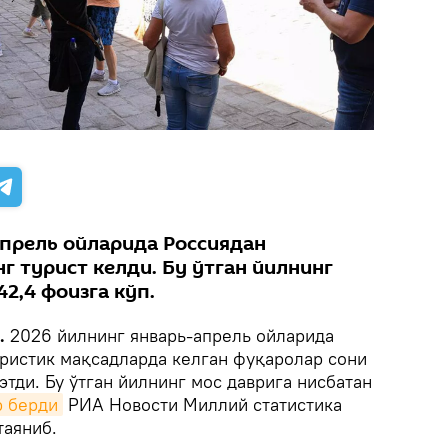
апрель ойларида Россиядан
нг турист келди. Бу ўтган йилнинг
42,4 фоизга кўп.
k.
2026 йилнинг январь-апрель ойларида
уристик мақсадларда келган фуқаролар сони
этди. Бу ўтган йилнинг мос даврига нисбатан
р берди
РИА Новости Миллий статистика
таяниб.