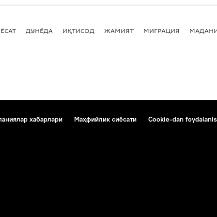
ЁСАТ
ДУНЁДА
ИҚТИСОД
ЖАМИЯТ
МИГРАЦИЯ
МАДАН
аниялар хабарлари
Маҳфийлик сиёсати
Cookie-dan foydalanis