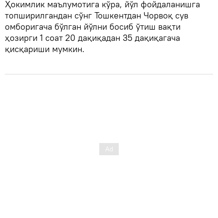
Ҳокимлик маълумотига кўра, йўл фойдаланишга
топширилгандан сўнг Тошкентдан Чорвоқ сув
омборигача бўлган йўлни босиб ўтиш вақти
ҳозирги 1 соат 20 дақиқадан 35 дақиқагача
қисқариши мумкин.