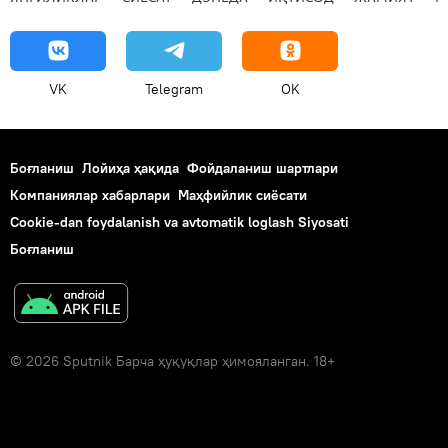
VK
Telegram
OK
Боғланиш
Лойиҳа ҳақида
Фойдаланиш шартлари
Компаниялар хабарлари
Маҳфийлик сиёсати
Cookie-dan foydalanish va avtomatik loglash Siyosati
Боғланиш
© 2026 Sputnik Барча ҳуқуқлар ҳимояланган. 18+