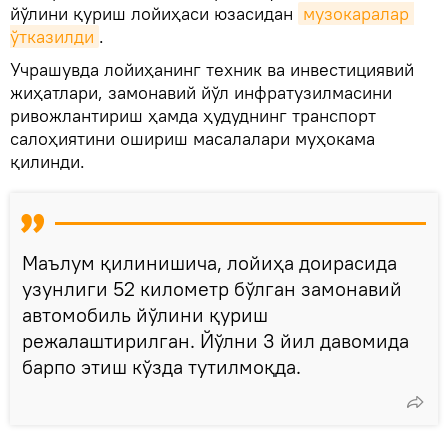
йўлини қуриш лойиҳаси юзасидан
музокаралар 
ўтказилди
.
Учрашувда лойиҳанинг техник ва инвестициявий
жиҳатлари, замонавий йўл инфратузилмасини
ривожлантириш ҳамда ҳудуднинг транспорт
салоҳиятини ошириш масалалари муҳокама
қилинди.
Маълум қилинишича, лойиҳа доирасида
узунлиги 52 километр бўлган замонавий
автомобиль йўлини қуриш
режалаштирилган. Йўлни 3 йил давомида
барпо этиш кўзда тутилмоқда.