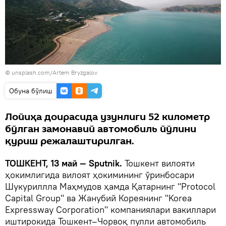
©
unsplash.com/Artem Bryzgalov
Oбуна бўлиш
Лойиҳа доирасида узунлиги 52 километр
бўлган замонавий автомобиль йўлини
қуриш режалаштирилган.
ТОШКЕНТ, 13 май — Sputnik.
Тошкент вилояти
ҳокимлигида вилоят ҳокимининг ўринбосари
Шукуриллла Маҳмудов ҳамда Қатарнинг "Protocol
Capital Group" ва Жанубий Кореянинг "Korea
Expressway Corporation" компаниялари вакиллари
иштирокида Тошкент–Чорвоқ пулли автомобиль