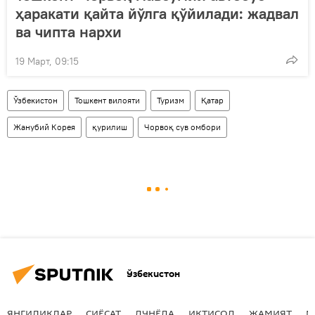
ҳаракати қайта йўлга қўйилади: жадвал
ва чипта нархи
19 Март, 09:15
Ўзбекистон
Тошкент вилояти
Туризм
Қатар
Жанубий Корея
қурилиш
Чорвоқ сув омбори
Ўзбекистон
ЯНГИЛИКЛАР
СИЁСАТ
ДУНЁДА
ИҚТИСОД
ЖАМИЯТ
М