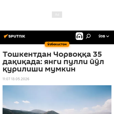
ЎЗБ
Ўзбекистон
Тошкентдан Чорвоққа 35
дақиқада: янги пулли йўл
қурилиши мумкин
11:07 13.05.2026