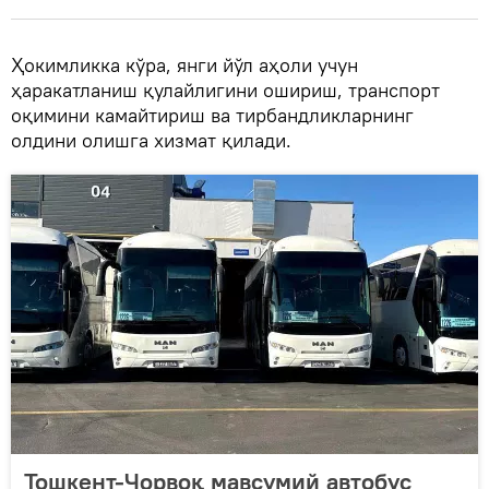
Ҳокимликка кўра, янги йўл аҳоли учун
ҳаракатланиш қулайлигини ошириш, транспорт
оқимини камайтириш ва тирбандликларнинг
олдини олишга хизмат қилади.
Тошкент-Чорвоқ мавсумий автобус