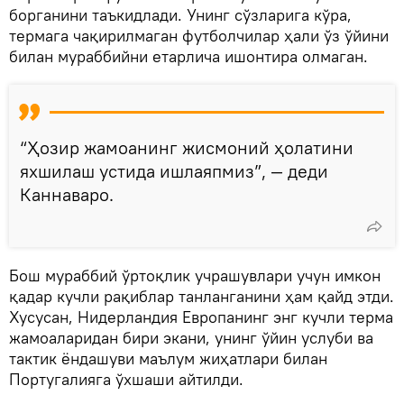
борганини таъкидлади. Унинг сўзларига кўра,
термага чақирилмаган футболчилар ҳали ўз ўйини
билан мураббийни етарлича ишонтира олмаган.
“Ҳозир жамоанинг жисмоний ҳолатини
яхшилаш устида ишлаяпмиз”, — деди
Каннаваро.
Бош мураббий ўртоқлик учрашувлари учун имкон
қадар кучли рақиблар танланганини ҳам қайд этди.
Хусусан, Нидерландия Европанинг энг кучли терма
жамоаларидан бири экани, унинг ўйин услуби ва
тактик ёндашуви маълум жиҳатлари билан
Португалияга ўхшаши айтилди.