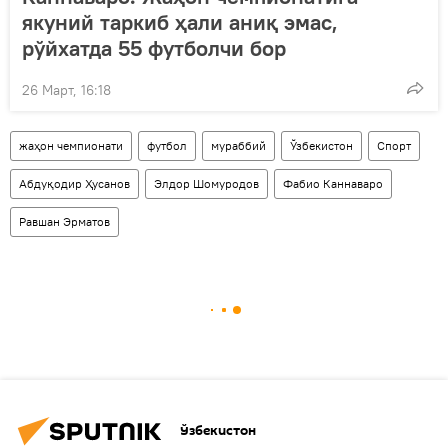
якуний таркиб ҳали аниқ эмас,
рўйхатда 55 футболчи бор
26 Март, 16:18
жаҳон чемпионати
футбол
мураббий
Ўзбекистон
Спорт
Абдуқодир Ҳусанов
Элдор Шомуродов
Фабио Каннаваро
Равшан Эрматов
Ўзбекистон