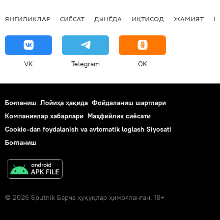
ЯНГИЛИКЛАР
СИЁСАТ
ДУНЁДА
ИҚТИСОД
ЖАМИЯТ
М
VK
Telegram
OK
Боғланиш
Лойиҳа ҳақида
Фойдаланиш шартлари
Компаниялар хабарлари
Маҳфийлик сиёсати
Cookie-dan foydalanish va avtomatik loglash Siyosati
Боғланиш
© 2026 Sputnik Барча ҳуқуқлар ҳимояланган. 18+