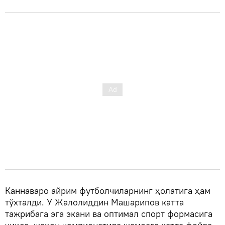
Каннаваро айрим футболчиларнинг ҳолатига ҳам
тўхталди. У Жалолиддин Машарипов катта
тажрибага эга экани ва оптимал спорт формасига