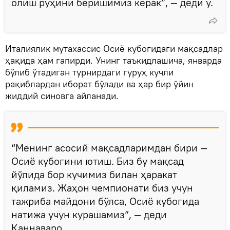
олиш руҳини беришимиз керак”, — деди у.
Италиялик мутахассис Осиё кубогидаги мақсадлар
ҳақида ҳам гапирди. Унинг таъкидлашича, январда
бўлиб ўтадиган турнирдаги гуруҳ кучли
рақиблардан иборат бўлади ва ҳар бир ўйин
жиддий синовга айланади.
“Менинг асосий мақсадларимдан бири —
Осиё кубогини ютиш. Биз бу мақсад
йўлида бор кучимиз билан ҳаракат
қиламиз. Жаҳон чемпионати биз учун
тажриба майдони бўлса, Осиё кубогида
натижа учун курашамиз”, — деди
Каннаваро.