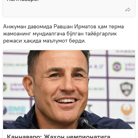
Анжуман давомида Равшан Ирматов ҳам терма
жамоанинг мундиалгача бўлган тайёргарлик
режаси ҳақида маълумот берди.
Каннаваро: Жаҳон чемпионатига