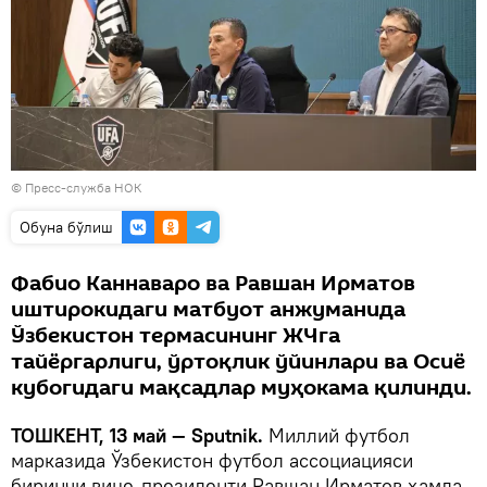
© Пресс-служба НОК
Oбуна бўлиш
Фабио Каннаваро ва Равшан Ирматов
иштирокидаги матбуот анжуманида
Ўзбекистон термасининг ЖЧга
тайёргарлиги, ўртоқлик ўйинлари ва Осиё
кубогидаги мақсадлар муҳокама қилинди.
ТОШКЕНТ, 13 май — Sputnik.
Миллий футбол
марказида Ўзбекистон футбол ассоциацияси
биринчи вице-президенти Равшан Ирматов ҳамда