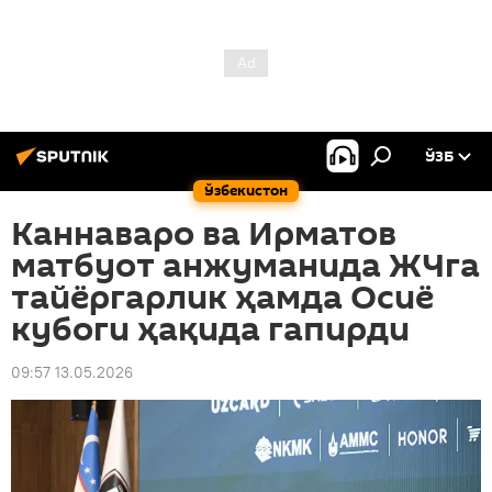
ЎЗБ
Ўзбекистон
Каннаваро ва Ирматов
матбуот анжуманида ЖЧга
тайёргарлик ҳамда Осиё
кубоги ҳақида гапирди
09:57 13.05.2026