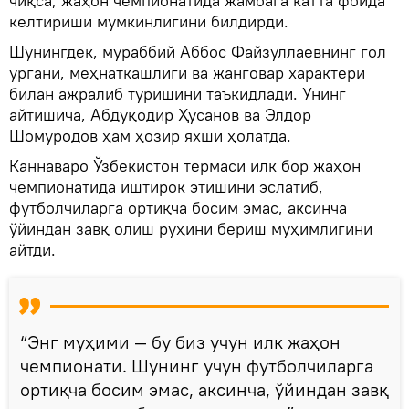
чиқса, жаҳон чемпионатида жамоага катта фойда
келтириши мумкинлигини билдирди.
Шунингдек, мураббий Аббос Файзуллаевнинг гол
ургани, меҳнаткашлиги ва жанговар характери
билан ажралиб туришини таъкидлади. Унинг
айтишича, Абдуқодир Ҳусанов ва Элдор
Шомуродов ҳам ҳозир яхши ҳолатда.
Каннаваро Ўзбекистон термаси илк бор жаҳон
чемпионатида иштирок этишини эслатиб,
футболчиларга ортиқча босим эмас, аксинча
ўйиндан завқ олиш руҳини бериш муҳимлигини
айтди.
“Энг муҳими — бу биз учун илк жаҳон
чемпионати. Шунинг учун футболчиларга
ортиқча босим эмас, аксинча, ўйиндан завқ