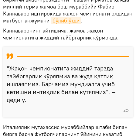
миллий терма жамоа бош мураббийи Фабио
Каннаваро иштирокида жаҳон чемпионати олдидан
матбуот анжумани
бўлиб ўтди
.
Каннаваронинг айтишича, жамоа жаҳон
чемпионатига жиддий тайёргарлик кўрмоқда.
“Жаҳон чемпионатига жиддий тарзда
тайёргарлик кўряпмиз ва жуда қаттиқ
ишлаяпмиз. Барчамиз мундиалга учиб
кетишни интиқлик билан кутяпмиз”, —
деди у.
Италиялик мутахассис мураббийлар штаби билан
бирга барча футболчиларнинг ўйинини кузатиб