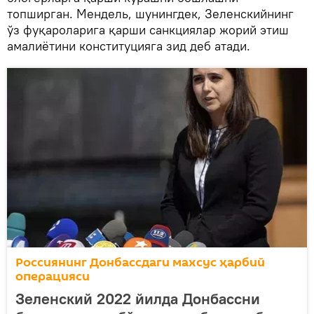
топширган. Мендель, шунингдек, Зеленскийнинг
ўз фуқароларига қарши санкциялар жорий этиш
амалиётини конституцияга зид деб атади.
Россиянинг Донбассдаги махсус ҳарбий
операцияси
Зеленский 2022 йилда Донбассни