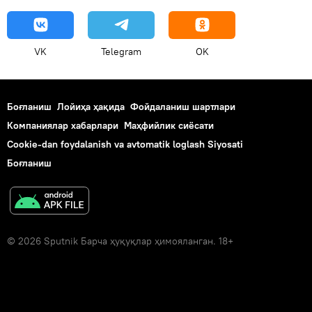
VK
Telegram
OK
Боғланиш
Лойиҳа ҳақида
Фойдаланиш шартлари
Компаниялар хабарлари
Маҳфийлик сиёсати
Cookie-dan foydalanish va avtomatik loglash Siyosati
Боғланиш
© 2026 Sputnik Барча ҳуқуқлар ҳимояланган. 18+