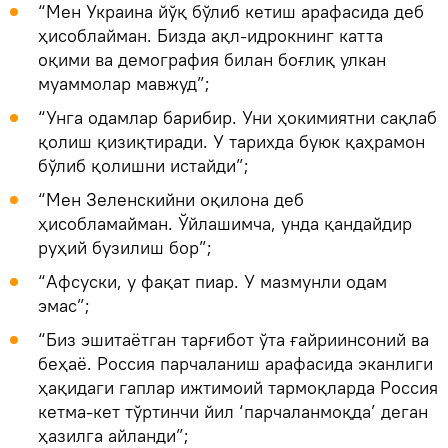
“Мен Украина йўқ бўлиб кетиш арафасида деб
ҳисоблайман. Бизда ақл-идрокнинг катта
оқими ва демография билан боғлиқ улкан
муаммолар мавжуд”;
“Унга одамлар барибир. Уни ҳокимиятни сақлаб
қолиш қизиқтиради. У тарихда буюк қаҳрамон
бўлиб қолишни истайди”;
“Мен Зеленскийни оқилона деб
ҳисобламайман. Ўйлашимча, унда қандайдир
руҳий бузилиш бор”;
“Афсуски, у фақат пиар. У мазмунли одам
эмас”;
“Биз эшитаётган тарғибот ўта ғайриинсоний ва
беҳаё. Россия парчаланиш арафасида эканлиги
ҳақидаги гаплар ижтимоий тармоқларда Россия
кетма-кет тўртинчи йил ‘парчаланмоқда’ деган
ҳазилга айланди”;