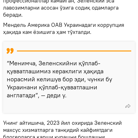
профессионаллар камайган, Зеленский эса
лавозимларни асосан ўзига содиқ одамларга
беради.
Мендель Америка ОАВ Украинадаги коррупция
ҳақида кам ёзишига ҳам тўхталди.
“Менимча, Зеленскийни қўллаб-
қувватлашимиз кераклиги ҳақида
норасмий келишув бор эди, чунки бу
Украинани қўллаб-қувватлашни
англатади”, — деди у.
Унинг айтишича, 2023 йил охирида Зеленский
махсус хизматларга танқидий кайфиятдаги
блогерларга қарши курашни бошлашни