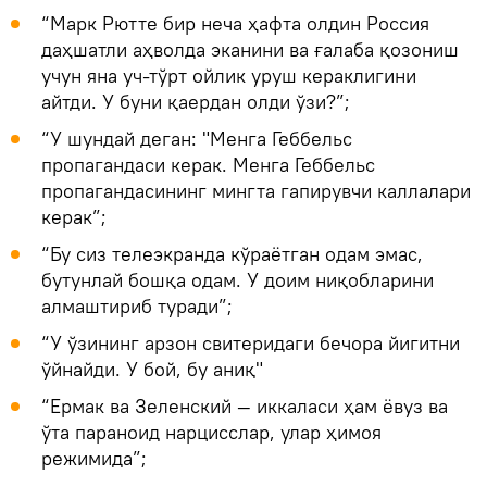
“Марк Рютте бир неча ҳафта олдин Россия
даҳшатли аҳволда эканини ва ғалаба қозониш
учун яна уч-тўрт ойлик уруш кераклигини
айтди. У буни қаердан олди ўзи?”;
“У шундай деган: "Менга Геббельс
пропагандаси керак. Менга Геббельс
пропагандасининг мингта гапирувчи каллалари
керак”;
“Бу сиз телеэкранда кўраётган одам эмас,
бутунлай бошқа одам. У доим ниқобларини
алмаштириб туради”;
“У ўзининг арзон свитеридаги бечора йигитни
ўйнайди. У бой, бу аниқ"
“Ермак ва Зеленский — иккаласи ҳам ёвуз ва
ўта параноид нарцисслар, улар ҳимоя
режимида”;