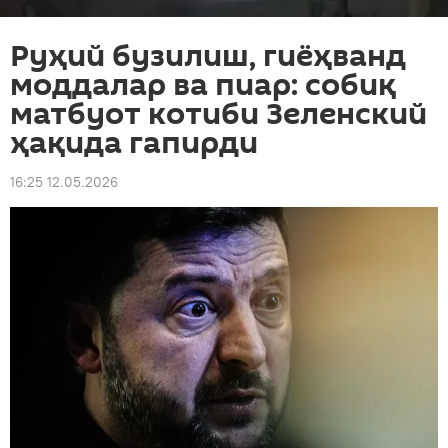
Руҳий бузилиш, гиёҳванд
моддалар ва пиар: собиқ
матбуот котиби Зеленский
ҳақида гапирди
16:25 12.05.2026