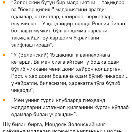
“Зеленский бутун бир маданиятни — тақиқлар
ва "бекор қилиш" маданиятини яратди:
одамлар, артистлар, шоирлар, черковлар,
ёзувчилар... У қандайдир тарзда Россия билан
боғлаши мумкин бўлган ҳамма нарсани
тақиқлайди. Бу ҳар доим Украинани
заифлаштиради”;
"У (Зеленский) 15 дақиқага ваннахонага
кетарди. Ва мен сизга айтсам, у бошқа одам
бўлиб чиққани мени доим ҳайрон қолдирган.
Рост, у ҳар доим бошқача одам бўлиб чиқарди...
у ғайратли, биласизми, ҳаракатга тўла бўлиб
чиқарди";
“Мен унинг турли клубларда гиёҳванд
моддаларни истеъмол қилганини кўрган кўплаб
одамлар билан учрашдим”.
Шу билан бирга, Мендель Зеленскийнинг
гиёҳванд моддалар истеъмол қилганини шахсан