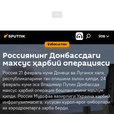
ЎЗБ
Ўзбекистон
Россиянинг Донбассдаги
махсус ҳарбий операцияси
Россия 21 февраль куни Донецк ва Луганск халқ
республикаларини тан олишини эълон қилди, 24
февраль куни эса Владимир Путин Донбассда
махсус ҳарбий операция бошланганини маълум
қилди. Россия Мудофаа вазирлиги Украина ҳарбий
инфратузилмасига, хусусан қурол-яроғ омборлари
ва аэродромларга зарба берди.