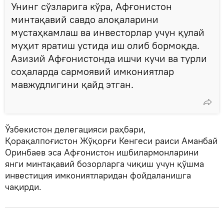
Унинг сўзларига кўра, Афғонистон
минтақавий савдо алоқаларини
мустаҳкамлаш ва инвесторлар учун қулай
муҳит яратиш устида иш олиб бормоқда.
Азизий Афғонистонда ишчи кучи ва турли
соҳаларда сармоявий имкониятлар
мавжудлигини қайд этган.
Ўзбекистон делегацияси раҳбари,
Қорақалпоғистон Жўқорғи Кенгеси раиси Аманбай
Оринбаев эса Афғонистон ишбилармонларини
янги минтақавий бозорларга чиқиш учун қўшма
инвестиция имкониятларидан фойдаланишга
чақирди.