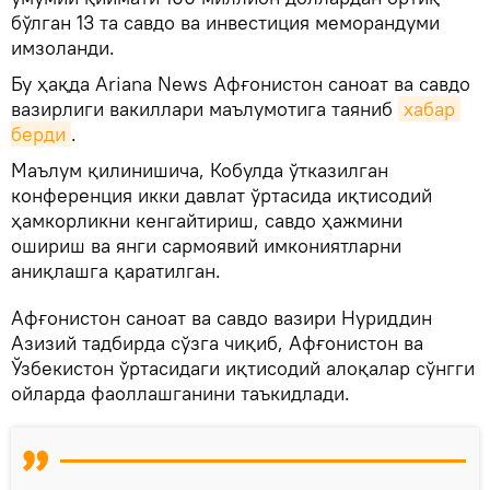
бўлган 13 та савдо ва инвестиция меморандуми
имзоланди.
Бу ҳақда Ariana News Афғонистон саноат ва савдо
вазирлиги вакиллари маълумотига таяниб
хабар 
берди
.
Маълум қилинишича, Кобулда ўтказилган
конференция икки давлат ўртасида иқтисодий
ҳамкорликни кенгайтириш, савдо ҳажмини
ошириш ва янги сармоявий имкониятларни
аниқлашга қаратилган.
Афғонистон саноат ва савдо вазири Нуриддин
Азизий тадбирда сўзга чиқиб, Афғонистон ва
Ўзбекистон ўртасидаги иқтисодий алоқалар сўнгги
ойларда фаоллашганини таъкидлади.