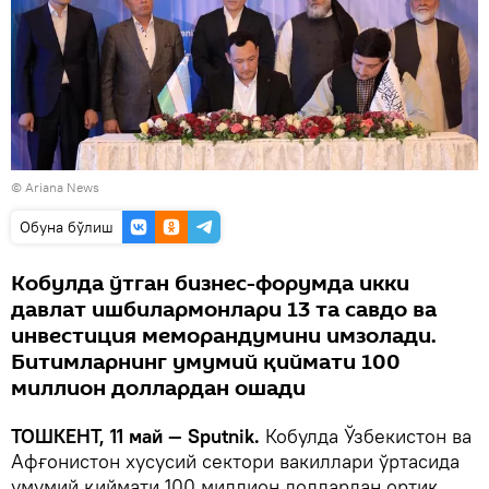
© Ariana News
Oбуна бўлиш
Кобулда ўтган бизнес-форумда икки
давлат ишбилармонлари 13 та савдо ва
инвестиция меморандумини имзолади.
Битимларнинг умумий қиймати 100
миллион доллардан ошади
ТОШКЕНТ, 11 май — Sputnik.
Кобулда Ўзбекистон ва
Афғонистон хусусий сектори вакиллари ўртасида
умумий қиймати 100 миллион доллардан ортиқ