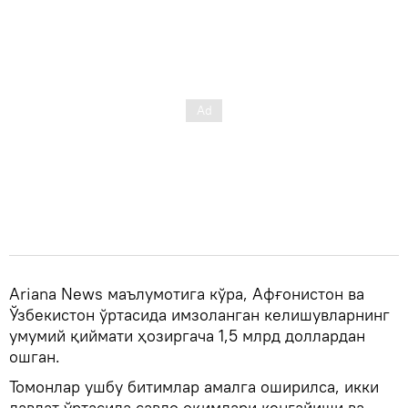
Ariana News маълумотига кўра, Афғонистон ва
Ўзбекистон ўртасида имзоланган келишувларнинг
умумий қиймати ҳозиргача 1,5 млрд доллардан
ошган.
Томонлар ушбу битимлар амалга оширилса, икки
давлат ўртасида савдо оқимлари кенгайиши ва