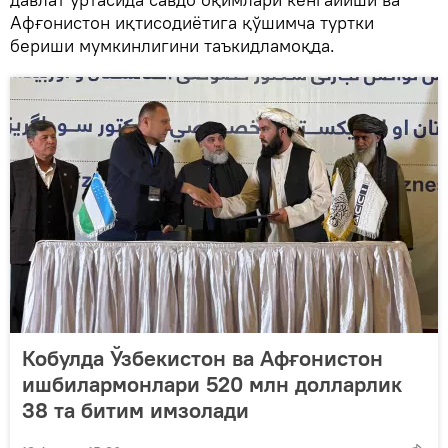
Афғонистон иқтисодиётига қўшимча туртки
бериши мумкинлигини таъкидламоқда.
Кобулда Ўзбекистон ва Афғонистон
ишбилармонлари 520 млн долларлик
38 та битим имзолади