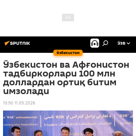
ЎЗБ
Ўзбекистон
Ўзбекистон ва Афғонистон
тадбиркорлари 100 млн
доллардан ортиқ битим
имзолади
13:50 11.05.2026