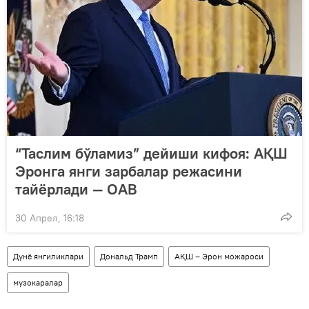
“Таслим бўламиз” дейиши кифоя: АҚШ
Эронга янги зарбалар режасини
тайёрлади — ОАВ
30 Апрел, 16:18
Дунё янгиликлари
Дональд Трамп
АҚШ – Эрон можароси
музокаралар