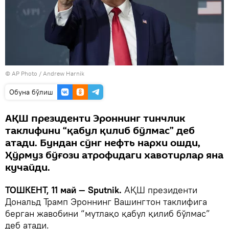
© AP Photo / Andrew Harnik
Oбуна бўлиш
АҚШ президенти Эроннинг тинчлик
таклифини “қабул қилиб бўлмас” деб
атади. Бундан сўнг нефть нархи ошди,
Ҳўрмуз бўғози атрофидаги хавотирлар яна
кучайди.
ТОШКЕНТ, 11 май — Sputnik.
АҚШ президенти
Дональд Трамп Эроннинг Вашингтон таклифига
берган жавобини “мутлақо қабул қилиб бўлмас”
деб атади.