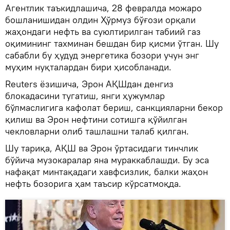
Агентлик таъкидлашича, 28 февралда можаро
бошланишидан олдин Ҳўрмуз бўғози орқали
жаҳондаги нефть ва суюлтирилган табиий газ
оқимининг тахминан бешдан бир қисми ўтган. Шу
сабабли бу ҳудуд энергетика бозори учун энг
муҳим нуқталардан бири ҳисобланади.
Reuters ёзишича, Эрон АҚШдан денгиз
блокадасини тугатиш, янги ҳужумлар
бўлмаслигига кафолат бериш, санкцияларни бекор
қилиш ва Эрон нефтини сотишга қўйилган
чекловларни олиб ташлашни талаб қилган.
Шу тариқа, АҚШ ва Эрон ўртасидаги тинчлик
бўйича музокаралар яна мураккаблашди. Бу эса
нафақат минтақадаги хавфсизлик, балки жаҳон
нефть бозорига ҳам таъсир кўрсатмоқда.