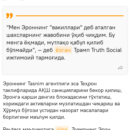
“Мен Эроннинг "вакиллари" деб аталган
шахсларнинг жавобини ўқиб чиқдим. Бу
менга ёқмади, мутлақо қабул қилиб
бўлмайди”, — деб
ёзган
Трамп Truth Social
ижтимоий тармоғида.
Эроннинг Tasnim агентлиги эса Теҳрон
таклифларида АҚШ санкцияларини бекор қилиш,
Эронга қарши денгиз блокадасини тўхтатиш,
хориждаги активларни музлатишдан чиқариш ва
Ҳўрмуз бўғози устидан назорат масалалари
борлигини маълум қилди.
Reuters маълумотига
кўра
, Трампнинг Эрон