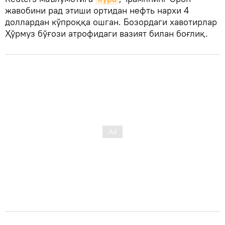
жавобини рад этиши ортидан нефть нархи 4
доллардан кўпроққа ошган. Бозордаги хавотирлар
Ҳўрмуз бўғози атрофидаги вазият билан боғлиқ.