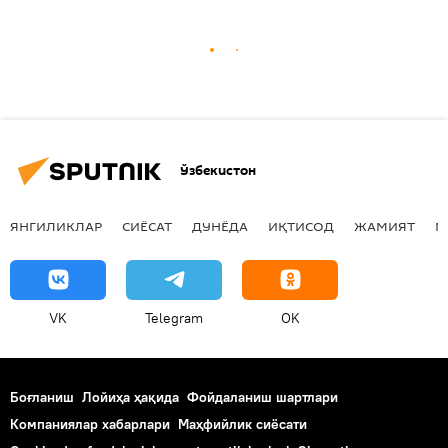
Ўзбекистон
ЯНГИЛИКЛАР
СИЁСАТ
ДУНЁДА
ИҚТИСОД
ЖАМИЯТ
М
VK
Telegram
OK
Боғланиш
Лойиҳа ҳақида
Фойдаланиш шартлари
Компаниялар хабарлари
Маҳфийлик сиёсати