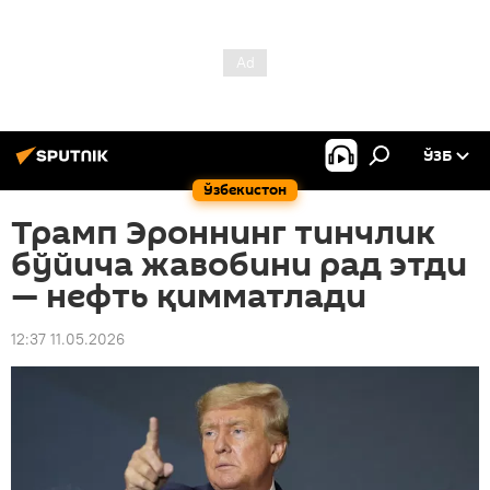
ЎЗБ
Ўзбекистон
Трамп Эроннинг тинчлик
бўйича жавобини рад этди
— нефть қимматлади
12:37 11.05.2026