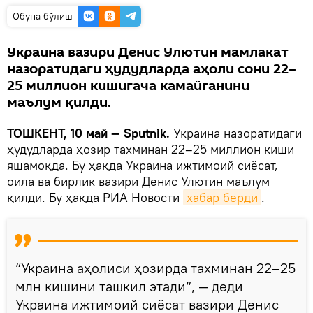
Oбуна бўлиш
Украина вазири Денис Улютин мамлакат
назоратидаги ҳудудларда аҳоли сони 22–
25 миллион кишигача камайганини
маълум қилди.
ТОШКЕНТ, 10 май — Sputnik.
Украина назоратидаги
ҳудудларда ҳозир тахминан 22–25 миллион киши
яшамоқда. Бу ҳақда Украина ижтимоий сиёсат,
оила ва бирлик вазири Денис Улютин маълум
қилди. Бу ҳақда РИА Новости
хабар берди
.
“Украина аҳолиси ҳозирда тахминан 22–25
млн кишини ташкил этади”, — деди
Украина ижтимоий сиёсат вазири Денис