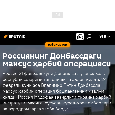
ЎЗБ
Ўзбекистон
Россиянинг Донбассдаги
махсус ҳарбий операцияси
Россия 21 февраль куни Донецк ва Луганск халқ
республикаларини тан олишини эълон қилди, 24
февраль куни эса Владимир Путин Донбассда
махсус ҳарбий операция бошланганини маълум
қилди. Россия Мудофаа вазирлиги Украина ҳарбий
инфратузилмасига, хусусан қурол-яроғ омборлари
ва аэродромларга зарба берди.