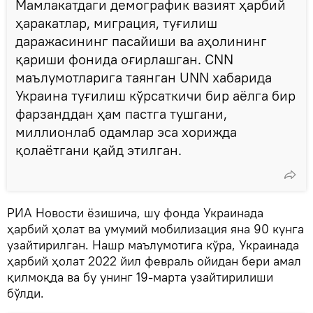
Мамлакатдаги демографик вазият ҳарбий
ҳаракатлар, миграция, туғилиш
даражасининг пасайиши ва аҳолининг
қариши фонида оғирлашган. CNN
маълумотларига таянган UNN хабарида
Украина туғилиш кўрсаткичи бир аёлга бир
фарзанддан ҳам пастга тушгани,
миллионлаб одамлар эса хорижда
қолаётгани қайд этилган.
РИА Новости ёзишича, шу фонда Украинада
ҳарбий ҳолат ва умумий мобилизация яна 90 кунга
узайтирилган. Нашр маълумотига кўра, Украинада
ҳарбий ҳолат 2022 йил февраль ойидан бери амал
қилмоқда ва бу унинг 19-марта узайтирилиши
бўлди.