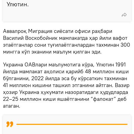
Улютин.
Аввалроқ Миграция сиёсати офиси раҳбари
Василий Воскобойник мамлакатда ҳар йили вафот
этаётганлар сони туғилаётганлардан тахминан 300
мингга кўп эканини маълум қилган эди.
Украина ОАВлари маълумотига кўра, Улютин 1991
йилда мамлакат аҳолиси қарийб 48 миллион киши
бўлганини, 2022 йилда эса бу кўрсаткич тахминан
41 миллион кишини ташкил этганини айтган. Вазир
ҳозир Украина ҳукумати назоратидаги ҳудудларда
22–25 миллион киши яшаётганини “фалокат” деб
атаган.