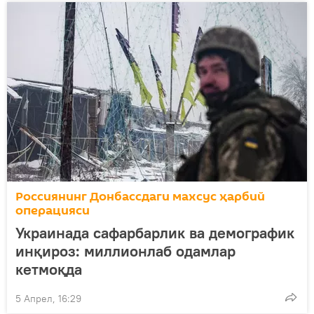
Россиянинг Донбассдаги махсус ҳарбий
операцияси
Украинада сафарбарлик ва демографик
инқироз: миллионлаб одамлар
кетмоқда
5 Апрел, 16:29