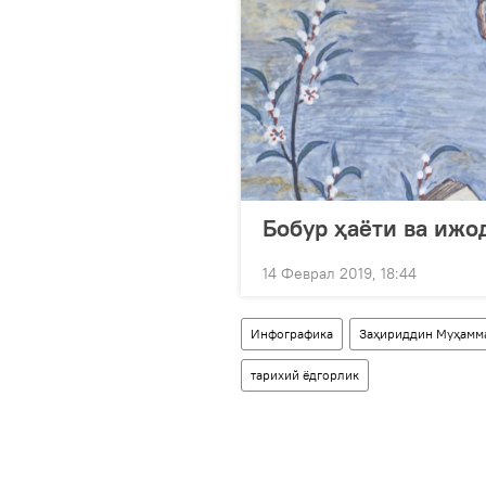
Бобур ҳаёти ва ижо
14 Феврал 2019, 18:44
Инфографика
Заҳириддин Муҳамм
тарихий ёдгорлик