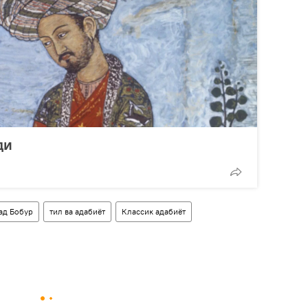
ди
ад Бобур
тил ва адабиёт
Классик адабиёт