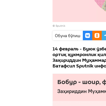
© Sputnik
Oбуна бўлиш
14 февраль - Буюк ўз
ортиқ ҳукмронлик қил
Заҳириддин Муҳаммад 
Батафсил Sputnik инф