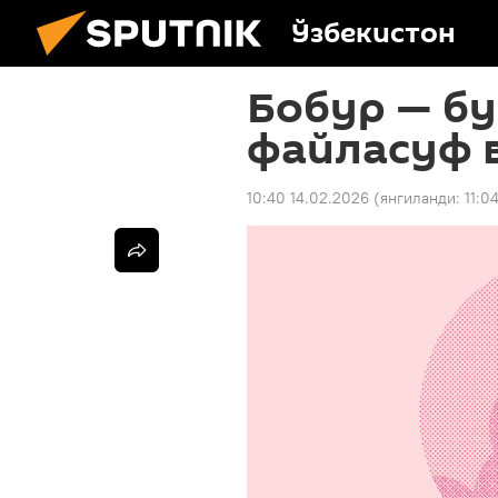
Ўзбекистон
Бобур — б
файласуф 
10:40 14.02.2026
(янгиланди:
11:0