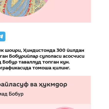
бек шоири, Ҳиндистонда 300 йилдан
ган Бобурийлар сулоласи асосчиси
Бобур таваллуд топган кун.
ографикасида томоша қилинг.