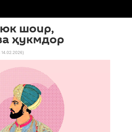
уюк шоир,
ва ҳукмдор
4 14.02.2026
)