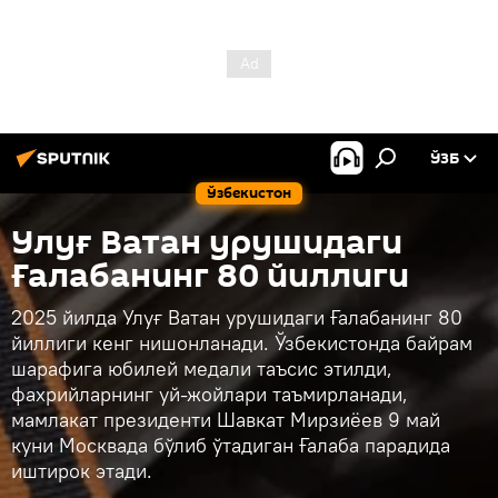
ЎЗБ
Ўзбекистон
Улуғ Ватан урушидаги
Ғалабанинг 80 йиллиги
2025 йилда Улуғ Ватан урушидаги Ғалабанинг 80
йиллиги кенг нишонланади. Ўзбекистонда байрам
шарафига юбилей медали таъсис этилди,
фахрийларнинг уй-жойлари таъмирланади,
мамлакат президенти Шавкат Мирзиёев 9 май
куни Москвада бўлиб ўтадиган Ғалаба парадида
иштирок этади.