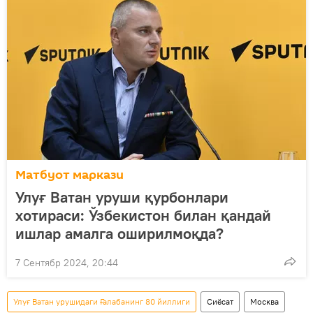
Матбуот маркази
Улуғ Ватан уруши қурбонлари
хотираси: Ўзбекистон билан қандай
ишлар амалга оширилмоқда?
7 Сентябр 2024, 20:44
Улуғ Ватан урушидаги Ғалабанинг 80 йиллиги
Сиёсат
Москва