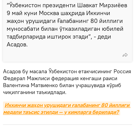
“Ўзбекистон президенти Шавкат Мирзиёев
9 май куни Москва шаҳрида Иккинчи
жаҳон урушидаги Ғалабанинг 80 йиллиги
муносабати билан ўтказиладиган юбилей
тадбирларида иштирок этади”, - деди
Асадов.
Асадов бу масала Ўзбекистон етакчисининг Россия
Федерал Мажлиси федерация кенгаши раиси
Валентина Матвиенко билан учрашувида кўриб
чиқилганини таъкидлади.
Иккинчи жаҳон урушидаги ғалабанинг 80 йиллиги 
медали таъсис этилди — у кимларга берилади?