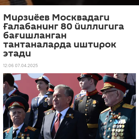
Мирзиёев Москвадаги
Ғалабанинг 80 йиллигига
бағишланган
тантаналарда иштирок
этади
12:06 07.04.2025