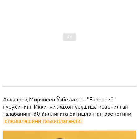
Аввалроқ Мирзиёев Ўзбекистон "Евроосиё"
гуруҳининг Иккинчи жаҳон урушида қозонилган
Ғалабанинг 80 йиллигига бағишланган баёнотини
олқишлашини таъкидлаганди.