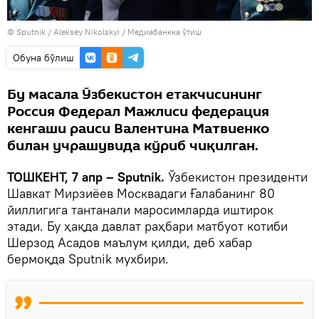
© Sputnik / Aleksey Nikolskyi
/
Медиабанкка ўтиш
Oбуна бўлиш
Бу масала Ўзбекистон етакчисининг
Россия Федерал Мажлиси федерация
кенгаши раиси Валентина Матвиенко
билан учрашувида кўриб чиқилган.
ТОШКЕНТ, 7 апр – Sputnik.
Ўзбекистон президенти
Шавкат Мирзиёев Москвадаги Ғалабанинг 80
йиллигига тантанали маросимларда иштирок
этади. Бу ҳақда давлат раҳбари матбуот котиби
Шерзод Асадов маълум қилди, деб хабар
бермоқда Sputnik мухбири.