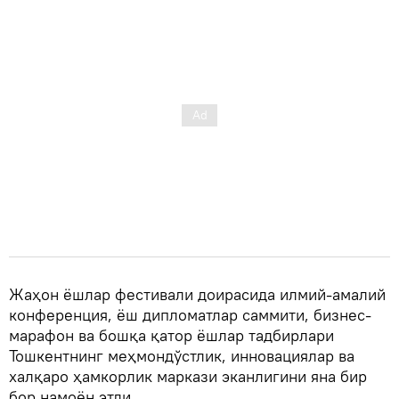
Жаҳон ёшлар фестивали доирасида илмий-амалий
конференция, ёш дипломатлар саммити, бизнес-
марафон ва бошқа қатор ёшлар тадбирлари
Тошкентнинг меҳмондўстлик, инновациялар ва
халқаро ҳамкорлик маркази эканлигини яна бир
бор намоён этди.