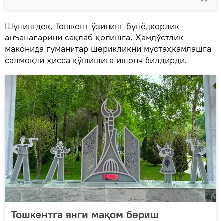
Шунингдек, Тошкент ўзининг бунёдкорлик
анъаналарини сақлаб қолишга, Ҳамдўстлик
маконида гуманитар шерикликни мустаҳкамлашга
салмоқли ҳисса қўшишига ишонч билдирди.
Тошкентга янги мақом бериш