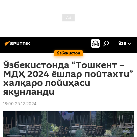
ЎЗБ
Ўзбекистон
Ўзбекистонда “Тошкент –
МДҲ 2024 ёшлар пойтахти”
халқаро лойиҳаси
якунланди
18:00 25.12.2024