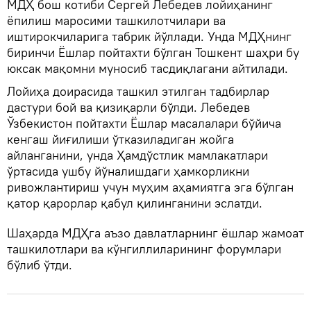
МДҲ бош котиби Сергей Лебедев лойиҳанинг
ёпилиш маросими ташкилотчилари ва
иштирокчиларига табрик йўллади. Унда МДҲнинг
биринчи Ёшлар пойтахти бўлган Тошкент шаҳри бу
юксак мақомни муносиб тасдиқлагани айтилади.
Лойиҳа доирасида ташкил этилган тадбирлар
дастури бой ва қизиқарли бўлди. Лебедев
Ўзбекистон пойтахти Ёшлар масалалари бўйича
кенгаш йиғилиши ўтказиладиган жойга
айланганини, унда Ҳамдўстлик мамлакатлари
ўртасида ушбу йўналишдаги ҳамкорликни
ривожлантириш учун муҳим аҳамиятга эга бўлган
қатор қарорлар қабул қилинганини эслатди.
Шаҳарда МДҲга аъзо давлатларнинг ёшлар жамоат
ташкилотлари ва кўнгиллиларининг форумлари
бўлиб ўтди.