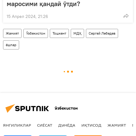
маросими қандай ўтди?
15 Апрел 2024, 21:26
Жамият
Ўзбекистон
Тошкент
МДҲ
Сергей Лебедев
ёшлар
Ўзбекистон
ЯНГИЛИКЛАР
СИЁСАТ
ДУНЁДА
ИҚТИСОД
ЖАМИЯТ
М