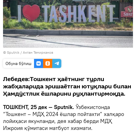
© Sputnik / Актан Темирканов
Oбуна бўлиш
Лебедев:Тошкент ҳаётнинг турли
жабҳаларида эришаётган ютуқлари билан
Ҳамдўстлик ёшларини руҳлантирмоқда.
TOШКЕНТ, 25 дек — Sputnik.
Ўзбекистонда
“Тошкент – МДҲ 2024 ёшлар пойтахти” халқаро
лойиҳаси якунланди, дея хабар берди МДҲ
Ижроия қўмитаси матбуот хизмати.