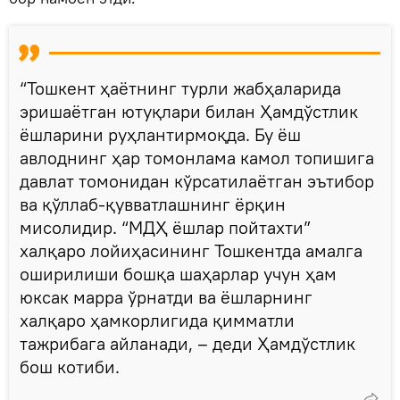
“Тошкент ҳаётнинг турли жабҳаларида
эришаётган ютуқлари билан Ҳамдўстлик
ёшларини руҳлантирмоқда. Бу ёш
авлоднинг ҳар томонлама камол топишига
давлат томонидан кўрсатилаётган эътибор
ва қўллаб-қувватлашнинг ёрқин
мисолидир. “МДҲ ёшлар пойтахти”
халқаро лойиҳасининг Тошкентда амалга
оширилиши бошқа шаҳарлар учун ҳам
юксак марра ўрнатди ва ёшларнинг
халқаро ҳамкорлигида қимматли
тажрибага айланади, – деди Ҳамдўстлик
бош котиби.