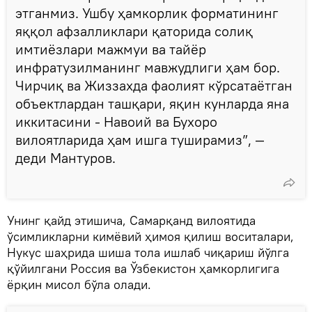
этганмиз. Ушбу ҳамкорлик форматининг
яққол афзалликлари қаторида солиқ
имтиёзлари мажмуи ва тайёр
инфратузилманинг мавжудлиги ҳам бор.
Чирчиқ ва Жиззахда фаолият кўрсатаётган
объектлардан ташқари, яқин кунларда яна
иккитасини - Навоий ва Бухоро
вилоятларида ҳам ишга туширамиз”, —
деди Мантуров.
Унинг қайд этишича, Самарқанд вилоятида
ўсимликларни кимёвий ҳимоя қилиш воситалари,
Нукус шаҳрида шиша тола ишлаб чиқариш йўлга
қўйилгани Россия ва Ўзбекистон ҳамкорлигига
ёрқин мисол бўла олади.