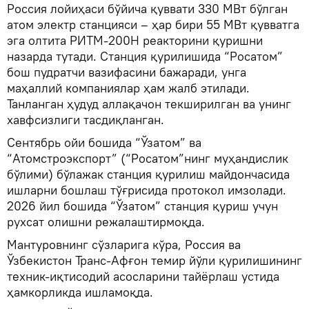
Россия лойиҳаси бўйича қуввати 330 МВт бўлган
атом электр станцияси – ҳар бири 55 МВт қувватга
эга олтита РИТМ-200Н реакторини қуришни
назарда тутади. Станция қурилишида “Росатом”
бош пудратчи вазифасини бажаради, унга
маҳаллий компаниялар ҳам жалб этилади.
Танланган ҳудуд аллақачон текширилган ва унинг
хавфсизлиги тасдиқланган.
Сентябрь ойи бошида “Ўзатом” ва
“Атомстроэкспорт” (“Росатом”нинг муҳандислик
бўлими) бўлажак станция қурилиш майдончасида
ишларни бошлаш тўғрисида протокол имзолади.
2026 йил бошида “Ўзатом” станция қуриш учун
рухсат олишни режалаштирмоқда.
Мантуровнинг сўзларига кўра, Россия ва
Ўзбекистон Транс-Афғон темир йўли қурилишининг
техник-иқтисодий асосларини тайёрлаш устида
ҳамкорликда ишламоқда.