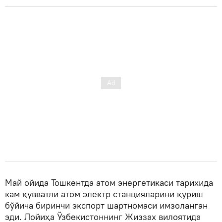
Май ойида Тошкентда атом энергетикаси тарихида
кам қувватли атом электр станцияларини қуриш
бўйича биринчи экспорт шартномаси имзоланган
эди. Лойиҳа Ўзбекистоннинг Жиззах вилоятида