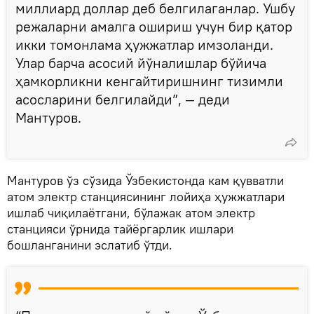
миллиард доллар деб белгилаганлар. Ушбу
режаларни амалга ошириш учун бир қатор
икки томонлама ҳужжатлар имзоланди.
Улар барча асосий йўналишлар бўйича
ҳамкорликни кенгайтиришнинг тизимли
асосларини белгилайди”, — деди
Мантуров.
Мантуров ўз сўзида Ўзбекистонда кам қувватли
атом электр станциясининг лойиҳа ҳужжатлари
ишлаб чиқилаётгани, бўлажак атом электр
станцияси ўрнида тайёргарлик ишлари
бошланганини эслатиб ўтди.