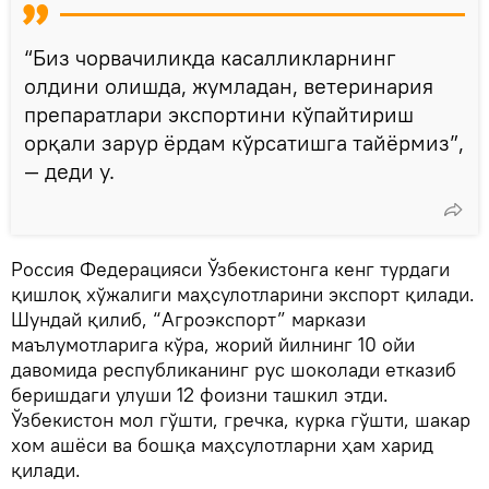
“Биз чорвачиликда касалликларнинг
олдини олишда, жумладан, ветеринария
препаратлари экспортини кўпайтириш
орқали зарур ёрдам кўрсатишга тайёрмиз”,
— деди у.
Россия Федерацияси Ўзбекистонга кенг турдаги
қишлоқ хўжалиги маҳсулотларини экспорт қилади.
Шундай қилиб, “Агроэкспорт” маркази
маълумотларига кўра, жорий йилнинг 10 ойи
давомида республиканинг рус шоколади етказиб
беришдаги улуши 12 фоизни ташкил этди.
Ўзбекистон мол гўшти, гречка, курка гўшти, шакар
хом ашёси ва бошқа маҳсулотларни ҳам харид
қилади.