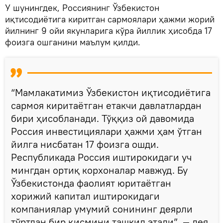
У шунингдек, Россиянинг Ўзбекистон
иқтисодиётига киритган сармоялари ҳажми жорий
йилнинг 9 ойи якунларига кўра йиллик ҳисобда 17
фоизга ошганини маълум қилди.
“Мамлакатимиз Ўзбекистон иқтисодиётига
сармоя киритаётган етакчи давлатлардан
бири ҳисобланади. Тўққиз ой давомида
Россия инвестициялари ҳажми ҳам ўтган
йилга нисбатан 17 фоизга ошди.
Республикада Россия иштирокидаги уч
мингдан ортиқ корхоналар мавжуд. Бу
Ўзбекистонда фаолият юритаётган
хорижий капитал иштирокидаги
компаниялар умумий сонининг деярли
тўртдан бир қисмини ташкил этади”, — дея