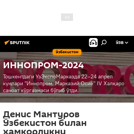
ЎЗБ
Ўзбекистон
ИННОПРОМ-2024
Тошкентдаги УзЭкспоМарказда 22–24 апрел
кунлари "Иннопром. Марказий Осиё" IV Халқаро
саноат кўргазмаси бўлиб ўтди.
Денис Мантуров
Ўзбекистон билан
ҳамкорликни