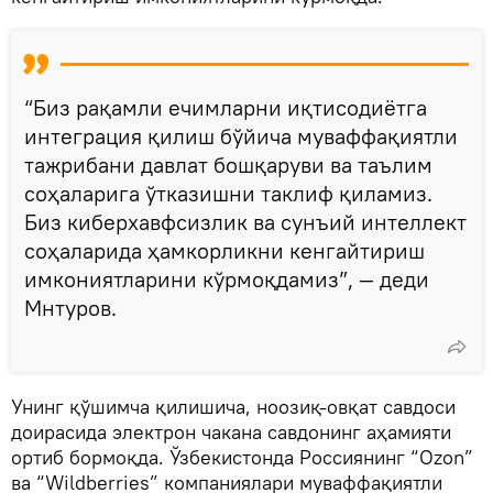
“Биз рақамли ечимларни иқтисодиётга
интеграция қилиш бўйича муваффақиятли
тажрибани давлат бошқаруви ва таълим
соҳаларига ўтказишни таклиф қиламиз.
Биз киберхавфсизлик ва сунъий интеллект
соҳаларида ҳамкорликни кенгайтириш
имкониятларини кўрмоқдамиз”, — деди
Мнтуров.
Унинг қўшимча қилишича, ноозиқ-овқат савдоси
доирасида электрон чакана савдонинг аҳамияти
ортиб бормоқда. Ўзбекистонда Россиянинг “Ozon”
ва “Wildberries” компаниялари муваффақиятли