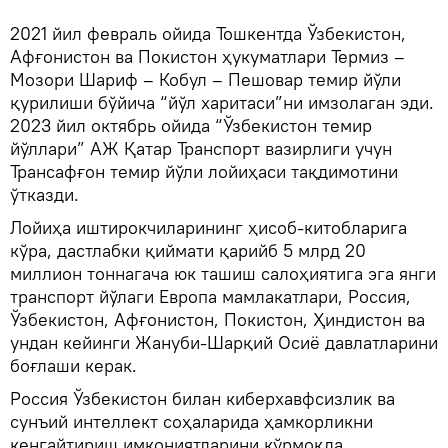
2021 йил февраль ойида Тошкентда Ўзбекистон,
Афғонистон ва Покистон ҳукуматлари Термиз –
Мозори Шариф – Кобул – Пешовар темир йўли
қурилиши бўйича “йўл харитаси”ни имзолаган эди.
2023 йил октябрь ойида “Ўзбекистон темир
йўллари” АЖ Қатар Транспорт вазирлиги учун
Трансафғон темир йўли лойиҳаси тақдимотини
ўтказди.
Лойиҳа иштирокчиларининг ҳисоб-китобларига
кўра, дастлабки қиймати қарийб 5 млрд 20
миллион тоннагача юк ташиш салоҳиятига эга янги
транспорт йўлаги Европа мамлакатлари, Россия,
Ўзбекистон, Афғонистон, Покистон, Ҳиндистон ва
ундан кейинги Жануби-Шарқий Осиё давлатларини
боғлаши керак.
Россия Ўзбекистон билан киберхавфсизлик ва
сунъий интеллект соҳаларида ҳамкорликни
кенгайтириш имкониятларини кўрмоқда.