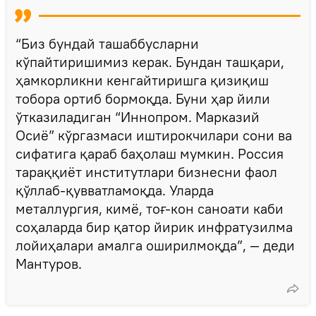
“Биз бундай ташаббусларни
кўпайтиришимиз керак. Бундан ташқари,
ҳамкорликни кенгайтиришга қизиқиш
тобора ортиб бормоқда. Буни ҳар йили
ўтказиладиган “Иннопром. Марказий
Осиё” кўргазмаси иштирокчилари сони ва
сифатига қараб баҳолаш мумкин. Россия
тараққиёт институтлари бизнесни фаол
қўллаб-қувватламоқда. Уларда
металлургия, кимё, тоғ-кон саноати каби
соҳаларда бир қатор йирик инфратузилма
лойиҳалари амалга оширилмоқда”, — деди
Мантуров.