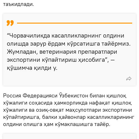
таъкидлади.
“Чорвачиликда касалликларнинг олдини
олишда зарур ёрдам кўрсатишга тайёрмиз.
Жумладан, ветеринария препаратлари
экспортини кўпайтириш ҳисобига”, —
қўшимча қилди у.
Россия Федерацияси Ўзбекистон билан қишлоқ
хўжалиги соҳасида ҳамкорликда нафақат қишлоқ
хўжалиги ва озиқ-овқат маҳсулотлари экспортини
кўпайтиришга, балки ҳайвонлар касалликларининг
олдини олишга ҳам кўмаклашишга тайёр.