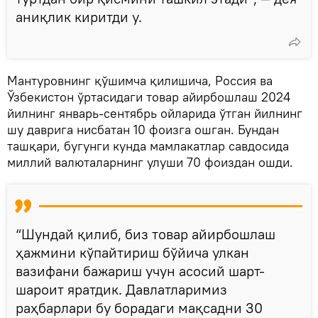
аниқлик киритди у.
Мантуровнинг қўшимча қилишича, Россия ва
Ўзбекистон ўртасидаги товар айирбошлаш 2024
йилнинг январь-сентябрь ойларида ўтган йилнинг
шу даврига нисбатан 10 фоизга ошган. Бундан
ташқари, бугунги кунда мамлакатлар савдосида
миллий валюталарнинг улуши 70 фоиздан ошди.
“Шундай қилиб, биз товар айирбошлаш
ҳажмини кўпайтириш бўйича улкан
вазифани бажариш учун асосий шарт-
шароит яратдик. Давлатларимиз
раҳбарлари бу борадаги мақсадни 30