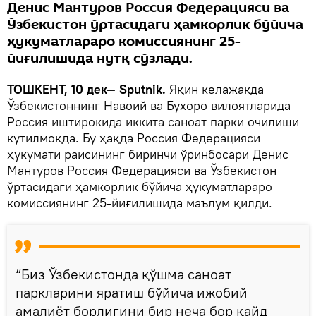
Денис Мантуров Россия Федерацияси ва
Ўзбекистон ўртасидаги ҳамкорлик бўйича
ҳукуматлараро комиссиянинг 25-
йиғилишида нутқ сўзлади.
TOШКЕНТ, 10 дек— Sputnik.
Яқин келажакда
Ўзбекистоннинг Навоий ва Бухоро вилоятларида
Россия иштирокида иккита саноат парки очилиши
кутилмоқда. Бу ҳақда Россия Федерацияси
ҳукумати раисининг биринчи ўринбосари Денис
Мантуров Россия Федерацияси ва Ўзбекистон
ўртасидаги ҳамкорлик бўйича ҳукуматлараро
комиссиянинг 25-йиғилишида маълум қилди.
“Биз Ўзбекистонда қўшма саноат
паркларини яратиш бўйича ижобий
амалиёт борлигини бир неча бор қайд