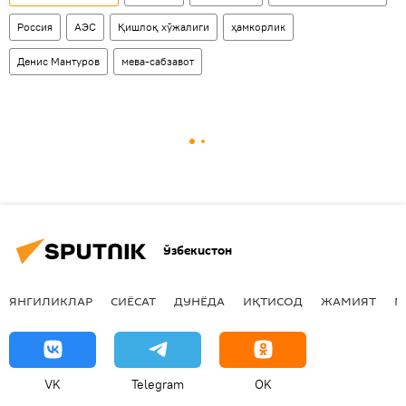
Россия
АЭС
Қишлоқ хўжалиги
ҳамкорлик
Денис Мантуров
мева-сабзавот
Ўзбекистон
ЯНГИЛИКЛАР
СИЁСАТ
ДУНЁДА
ИҚТИСОД
ЖАМИЯТ
М
VK
Telegram
OK