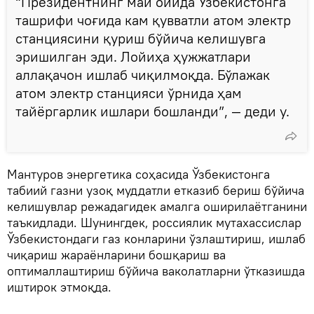
“Президентнинг май ойида Ўзбекистонга
ташрифи чоғида кам қувватли атом электр
станциясини қуриш бўйича келишувга
эришилган эди. Лойиҳа ҳужжатлари
аллақачон ишлаб чиқилмоқда. Бўлажак
атом электр станцияси ўрнида ҳам
тайёргарлик ишлари бошланди”, — деди у.
Мантуров энергетика соҳасида Ўзбекистонга
табиий газни узоқ муддатли етказиб бериш бўйича
келишувлар режадагидек амалга оширилаётганини
таъкидлади. Шунингдек, россиялик мутахассислар
Ўзбекистондаги газ конларини ўзлаштириш, ишлаб
чиқариш жараёнларини бошқариш ва
оптималлаштириш бўйича ваколатларни ўтказишда
иштирок этмоқда.