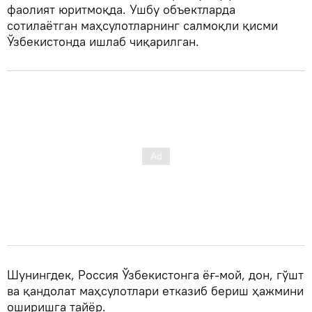
фаолият юритмоқда. Ушбу объектларда
сотилаётган маҳсулотларнинг салмоқли қисми
Ўзбекистонда ишлаб чиқарилган.
Шунингдек, Россия Ўзбекистонга ёғ-мой, дон, гўшт
ва қандолат маҳсулотлари етказиб бериш ҳажмини
оширишга тайёр.