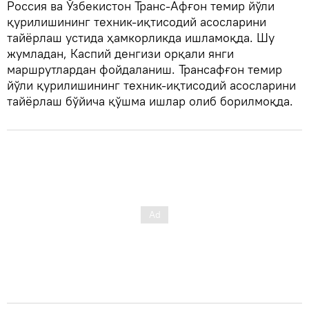
Россия ва Ўзбекистон Транс-Афғон темир йўли
қурилишининг техник-иқтисодий асосларини
тайёрлаш устида ҳамкорликда ишламоқда. Шу
жумладан, Каспий денгизи орқали янги
маршрутлардан фойдаланиш. Трансафғон темир
йўли қурилишининг техник-иқтисодий асосларини
тайёрлаш бўйича қўшма ишлар олиб борилмоқда.