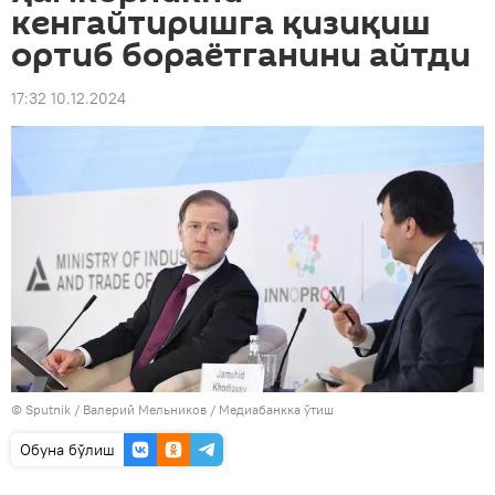
кенгайтиришга қизиқиш
ортиб бораётганини айтди
17:32 10.12.2024
© Sputnik / Валерий Мельников
/
Медиабанкка ўтиш
Oбуна бўлиш