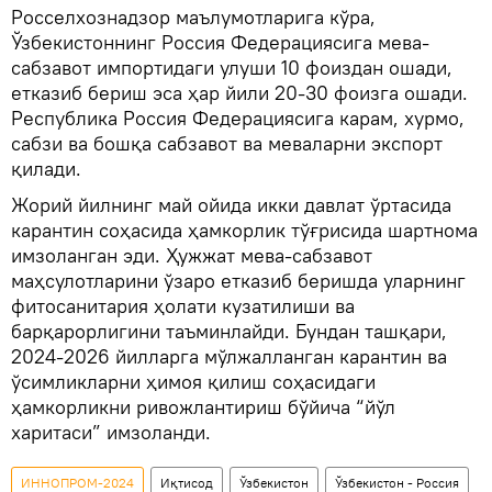
Росселхознадзор маълумотларига кўра,
Ўзбекистоннинг Россия Федерациясига мева-
сабзавот импортидаги улуши 10 фоиздан ошади,
етказиб бериш эса ҳар йили 20-30 фоизга ошади.
Республика Россия Федерациясига карам, хурмо,
сабзи ва бошқа сабзавот ва меваларни экспорт
қилади.
Жорий йилнинг май ойида икки давлат ўртасида
карантин соҳасида ҳамкорлик тўғрисида шартнома
имзоланган эди. Ҳужжат мева-сабзавот
маҳсулотларини ўзаро етказиб беришда уларнинг
фитосанитария ҳолати кузатилиши ва
барқарорлигини таъминлайди. Бундан ташқари,
2024-2026 йилларга мўлжалланган карантин ва
ўсимликларни ҳимоя қилиш соҳасидаги
ҳамкорликни ривожлантириш бўйича “йўл
харитаси” имзоланди.
ИННОПРОМ-2024
Иқтисод
Ўзбекистон
Ўзбекистон - Россия