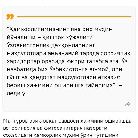
“Ҳамкорлигимизнинг яна бир муҳим
йўналиши – қишлоқ хўжалиги.
Ўзбекистонлик деҳқонларнинг
маҳсулотлари анъанавий тарзда россиялик
харидорлар орасида юқори талабга эга. Ўз
навбатида биз Ўзбекистонга ёғ-мой, дон,
гўшт ва қандолат маҳсулотлари етказиб
бериш ҳажмини оширишга тайёрмиз”, —
деди у.
Мантуров озиқ-овқат савдоси ҳажмини оширишда
ветеринария ва фитосанитария назорати
соҳасидаги ҳамкорлик муҳим ўрин тутишини