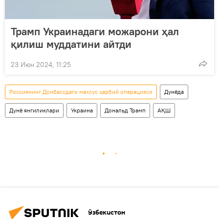
Трамп Украинадаги можарони ҳал
қилиш муддатини айтди
23 Июн 2024, 11:25
Россиянинг Донбассдаги махсус ҳарбий операцияси
Дунёда
Дунё янгиликлари
Украина
Дональд Трамп
АҚШ
Ўзбекистон