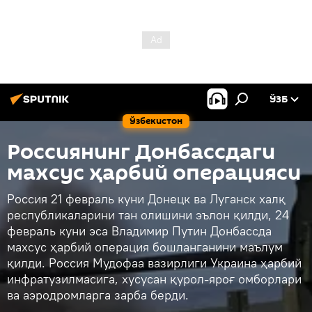
ЎЗБ
Ўзбекистон
Россиянинг Донбассдаги
махсус ҳарбий операцияси
Россия 21 февраль куни Донецк ва Луганск халқ
республикаларини тан олишини эълон қилди, 24
февраль куни эса Владимир Путин Донбассда
махсус ҳарбий операция бошланганини маълум
қилди. Россия Мудофаа вазирлиги Украина ҳарбий
инфратузилмасига, хусусан қурол-яроғ омборлари
ва аэродромларга зарба берди.