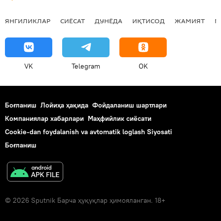
ЯНГИЛИКЛАР
СИЁСАТ
ДУНЁДА
ИҚТИСОД
ЖАМИЯТ
М
VK
Telegram
OK
Боғланиш
Лойиҳа ҳақида
Фойдаланиш шартлари
Компаниялар хабарлари
Маҳфийлик сиёсати
Cookie-dan foydalanish va avtomatik loglash Siyosati
Боғланиш
© 2026 Sputnik Барча ҳуқуқлар ҳимояланган. 18+