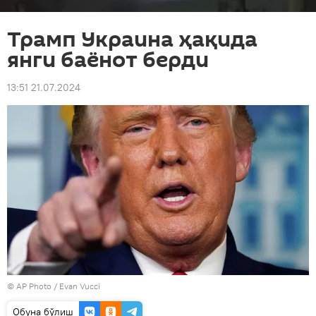
Трамп Украина ҳақида
янги баёнот берди
13:51 21.07.2024
© AP Photo /
Evan Vucci
Oбуна бўлиш