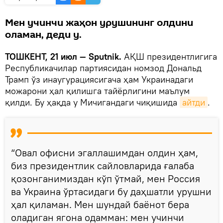
Мен учинчи жаҳон урушининг олдини
оламан, деди у.
ТОШКЕНТ, 21 июл — Sputnik.
АҚШ президентлигига
Республикачилар партиясидан номзод Дональд
Трамп ўз инаугурациясигача ҳам Украинадаги
можарони ҳал қилишга тайёрлигини маълум
қилди. Бу ҳақда у Мичигандаги чиқишида
айтди
.
“Овал офисни эгаллашимдан олдин ҳам,
биз президентлик сайловларида ғалаба
қозонганимиздан кўп ўтмай, мен Россия
ва Украина ўртасидаги бу даҳшатли урушни
ҳал қиламан. Мен шундай баёнот бера
оладиган ягона одамман: мен учинчи