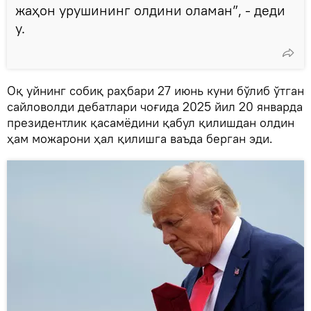
жаҳон урушининг олдини оламан”, - деди
у.
Оқ уйнинг собиқ раҳбари 27 июнь куни бўлиб ўтган
сайловолди дебатлари чоғида 2025 йил 20 январда
президентлик қасамёдини қабул қилишдан олдин
ҳам можарони ҳал қилишга ваъда берган эди.