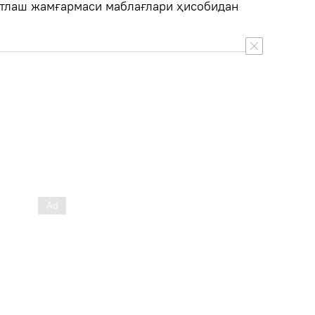
тлаш жамғармаси маблағлари ҳисобидан