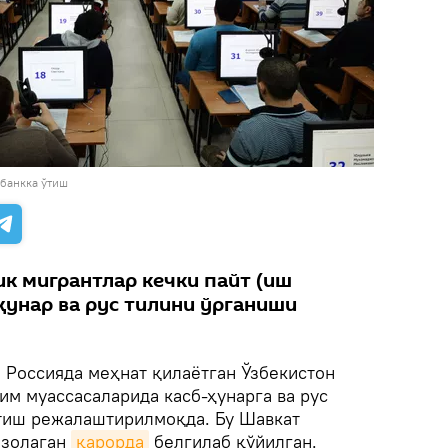
банкка ўтиш
ик мигрантлар кечки пайт (иш
ҳунар ва рус тилини ўрганиши
.
Россияда меҳнат қилаётган Ўзбекистон
им муассасаларида касб-ҳунарга ва рус
тиш режалаштирилмоқда. Бу Шавкат
мзолаган
қарорда
белгилаб қўйилган.