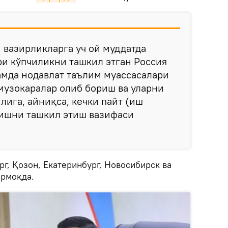
 вазирликларга уч ой муддатда
и кўпчиликни ташкил этган Россия
амда нодавлат таълим муассасалари
музокаралар олиб бориш ва уларни
илига, айниқса, кечки пайт (иш
тишни ташкил этиш вазифаси
рг, Қозон, Екатеринбург, Новосибирск ва
ормоқда.