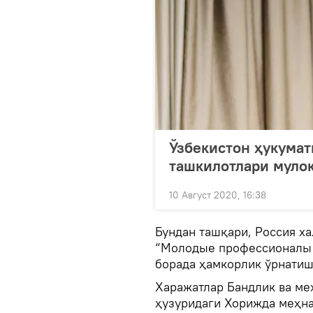
Ўзбекистон ҳукумат
ташкилотлари муло
10 Август 2020, 16:38
Бундан ташқари, Россия ха
“Молодые профессионалы (
борада ҳамкорлик ўрнатиш
Харажатлар Бандлик ва ме
ҳузуридаги Хорижда меҳна