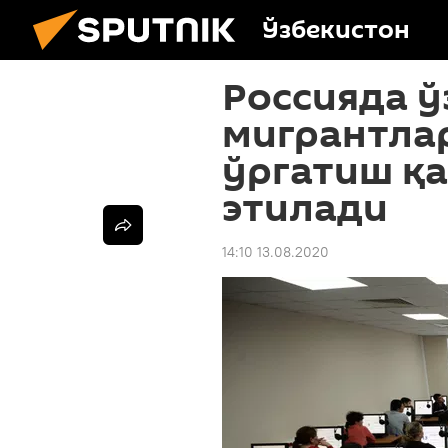
Ўзбекистон
Россияда 
мигрантлар
ўргатиш қ
этилади
14:10 13.08.2020