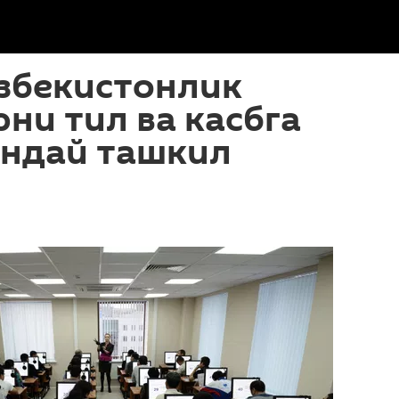
ўзбекистонлик
ни тил ва касбга
андай ташкил