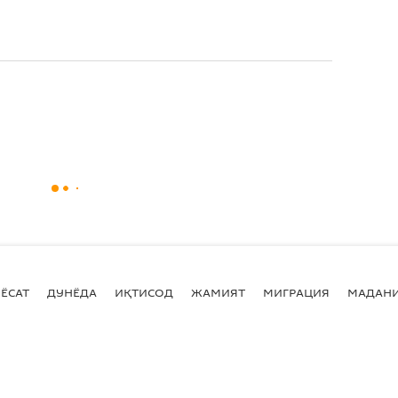
ЁСАТ
ДУНЁДА
ИҚТИСОД
ЖАМИЯТ
МИГРАЦИЯ
МАДАН