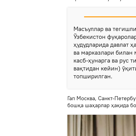
Масъуллар ва тегишли
Ўзбекистон фуқаролар
ҳудудларида давлат ҳ
ва марказлари билан 
касб-ҳунарга ва рус т
вақтидан кейин) ўқи
топширилган.
Гап Москва, Санкт-Петербу
бошқа шаҳарлар ҳақида б