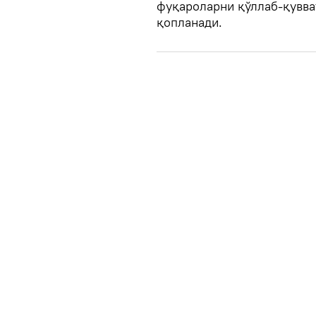
фуқароларни қўллаб-қувва
қопланади.