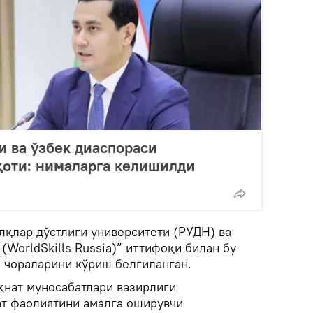
и ва ўзбек диаспораси
қоти: нималарга келишилди
лқлар дўстлиги университети (РУДН) ва
WorldSkills Russia)” иттифоқи билан бу
 чораларини кўриш белгиланган.
ҳнат муносабатлари вазирлиги
т фаолиятини амалга оширувчи