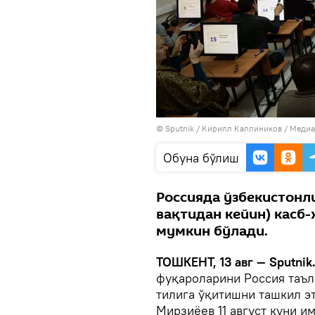
© Sputnik / Кирилл Каллиников
/
Медиа
Oбуна бўлиш
Россияда ўзбекистонл
вақтидан кейин) касб-
мумкин бўлади.
ТОШКЕНТ, 13 авг — Sputnik
фуқароларини Россия таъл
тилига ўқитишни ташкил э
Мирзиёев 11 август куни и