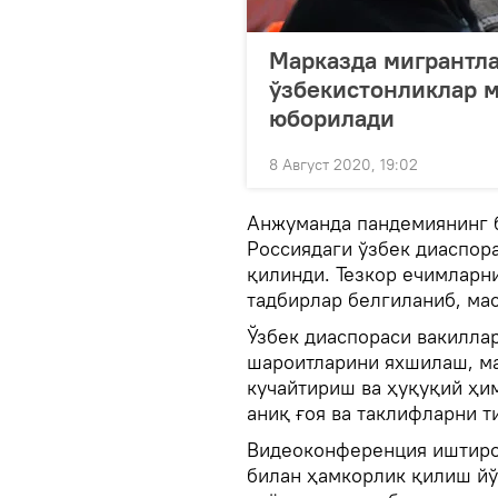
Марказда мигрантла
ўзбекистонликлар 
юборилади
8 Август 2020, 19:02
Анжуманда пандемиянинг б
Россиядаги ўзбек диаспор
қилинди. Тезкор ечимларн
тадбирлар белгиланиб, ма
Ўзбек диаспораси вакилла
шароитларини яхшилаш, м
кучайтириш ва ҳуқуқий ҳи
аниқ ғоя ва таклифларни т
Видеоконференция иштиро
билан ҳамкорлик қилиш йў