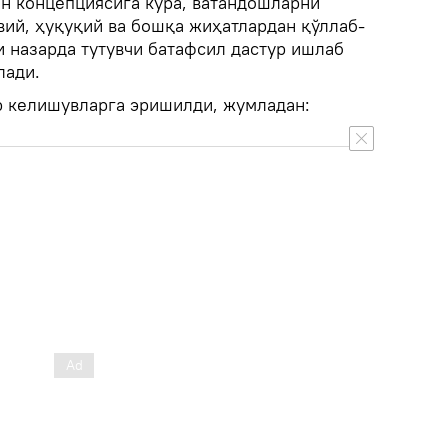
ан концепциясига кўра, ватандошларни
вий, ҳуқуқий ва бошқа жиҳатлардан қўллаб-
 назарда тутувчи батафсил дастур ишлаб
лади.
р келишувларга эришилди, жумладан: