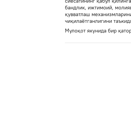
сиёсатининг қабул қилинг
бандлик, ижтимоий, молия
қувватлаш механизмларини
чиқилаётганлигини таъкид
Мулоқот якунида бир қато