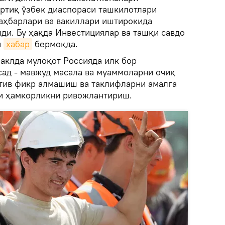
ортиқ ўзбек диаспораси ташкилотлари
аҳбарлари ва вакиллари иштирокида
ди. Бу ҳақда Инвестициялар ва ташқи савдо
и
хабар
бермоқда.
шаклда мулоқот Россияда илк бор
сад - мавжуд масала ва муаммоларни очиқ
тив фикр алмашиш ва таклифларни амалга
и ҳамкорликни ривожлантириш.