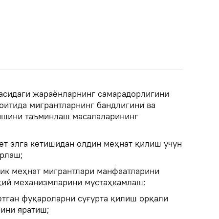
асидаги жараёнларнинг самарадорлигини
итида мигрантларнинг бандлигини ва
лишини таъминлаш масалаларининг
ет элга кетишидан олдин меҳнат қилиш учун
ёрлаш;
ик меҳнат мигрантлари манфаатларини
қий механизмларини мустаҳкамлаш;
етган фуқароларни суғурта қилиш орқали
ини яратиш;