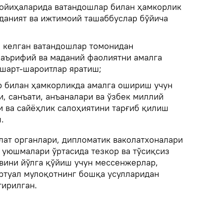
лойиҳаларида ватандошлар билан ҳамкорлик
аданият ва ижтимоий ташаббуслар бўйича
 келган ватандошлар томонидан
маърифий ва маданий фаолиятни амалга
шарт-шароитлар яратиш;
 билан ҳамкорликда амалга ошириш учун
и, санъати, анъаналари ва ўзбек миллий
и ва сайёҳлик салоҳиятини тарғиб қилиш
.
лат органлари, дипломатик ваколатхоналари
 уюшмалари ўртасида тезкор ва тўсиқсиз
вини йўлга қўйиш учун мессенжерлар,
ртуал мулоқотнинг бошқа усулларидан
ирилган.