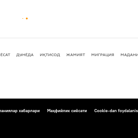
ЁСАТ
ДУНЁДА
ИҚТИСОД
ЖАМИЯТ
МИГРАЦИЯ
МАДАН
аниялар хабарлари
Маҳфийлик сиёсати
Cookie-dan foydalanis