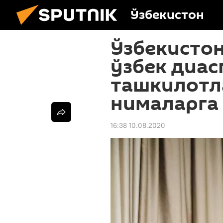
Ўзбекистон
Ўзбекистон
ўзбек диас
ташкилотл
нималарга
16:38 10.08.2020