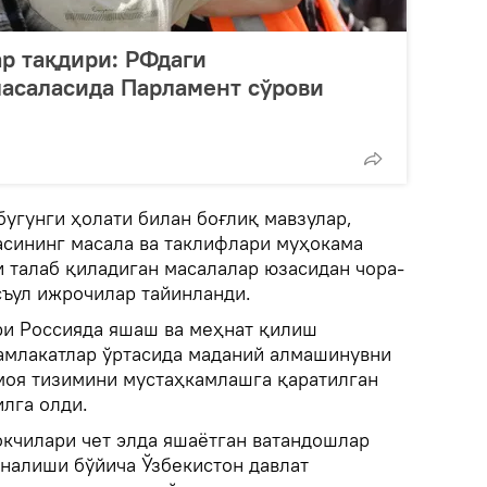
р тақдири: РФдаги
масаласида Парламент сўрови
угунги ҳолати билан боғлиқ мавзулар,
асининг масала ва таклифлари муҳокама
и талаб қиладиган масалалар юзасидан чора-
съул ижрочилар тайинланди.
ри Россияда яшаш ва меҳнат қилиш
амлакатлар ўртасида маданий алмашинувни
моя тизимини мустаҳкамлашга қаратилган
илга олди.
кчилари чет элда яшаётган ватандошлар
налиши бўйича Ўзбекистон давлат