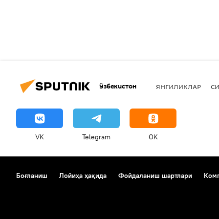
Ўзбекистон
ЯНГИЛИКЛАР
СИ
VK
Telegram
OK
Боғланиш
Лойиҳа ҳақида
Фойдаланиш шартлари
Комп