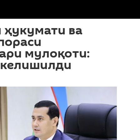
 ҳукумати ва
пораси
ари мулоқоти:
 келишилди