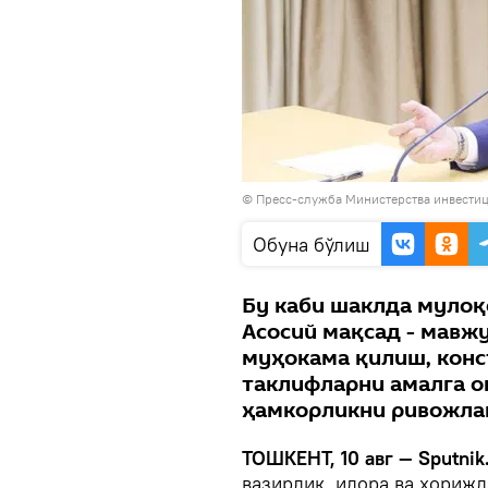
©
Пресс-служба Министерства инвестиц
Oбуна бўлиш
Бу каби шаклда мулоқ
Асосий мақсад - мавж
муҳокама қилиш, конс
таклифларни амалга 
ҳамкорликни ривожла
ТОШКЕНТ, 10 авг — Sputnik
вазирлик, идора ва хориж