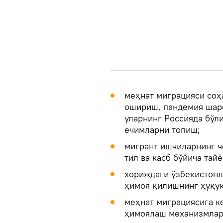
меҳнат миграцияси соҳ
ошириш, пандемия шаро
уларнинг Россияда бў
ечимларни топиш;
мигрант ишчиларнинг ч
тил ва касб бўйича тай
хориждаги ўзбекистонл
ҳимоя қилишнинг ҳуқу
меҳнат миграциясига к
ҳимоялаш механизмлар