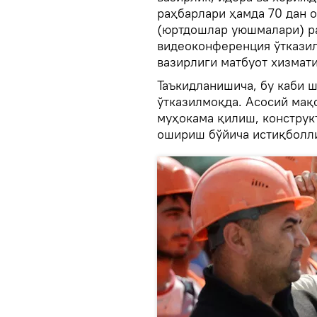
раҳбарлари ҳамда 70 дан 
(юртдошлар уюшмалари) р
видеоконференция ўтказил
вазирлиги матбуот хизмат
Таъкидланишича, бу каби 
ўтказилмоқда. Асосий мақ
муҳокама қилиш, конструк
ошириш бўйича истиқболл