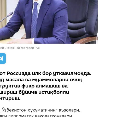
ий и внешней торговли РУз
от Россияда илк бор ўтказилмоқда.
уд масала ва муаммоларни очиқ
труктив фикр алмашиш ва
ошириш бўйича истиқболли
нтириш.
.
Ўзбекистон ҳукуматининг аъзолари,
даги дипломатик ваколатхоналари