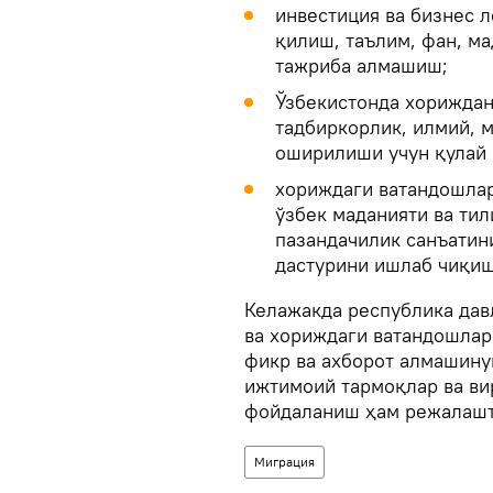
инвестиция ва бизнес 
қилиш, таълим, фан, м
тажриба алмашиш;
Ўзбекистонда хориждан
тадбиркорлик, илмий, 
оширилиши учун қулай 
хориждаги ватандошлар
ўзбек маданияти ва тил
пазандачилик санъатин
дастурини ишлаб чиқиш
Келажакда республика дав
ва хориждаги ватандошлар
фикр ва ахборот алмашину
ижтимоий тармоқлар ва ви
фойдаланиш ҳам режалашт
Миграция