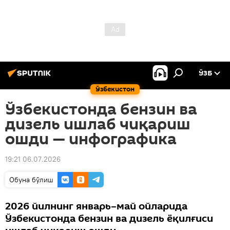
ЎЗБ
Ўзбекистон
Ўзбекистонда бензин ва
дизель ишлаб чиқариш
ошди — инфографика
19:21 06.07.2026
Oбуна бўлиш
2026 йилнинг январь–май ойларида
Ўзбекистонда бензин ва дизель ёқилғиси