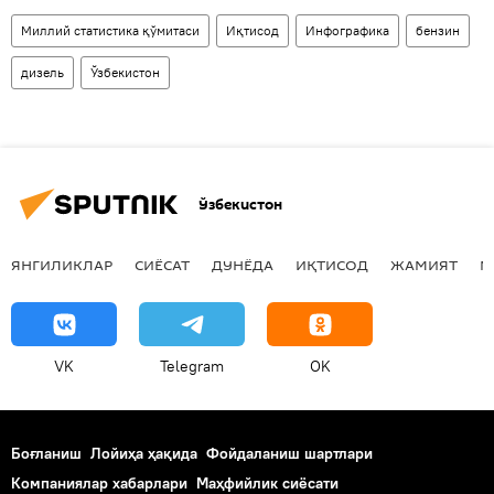
Миллий статистика қўмитаси
Иқтисод
Инфографика
бензин
дизель
Ўзбекистон
Ўзбекистон
ЯНГИЛИКЛАР
СИЁСАТ
ДУНЁДА
ИҚТИСОД
ЖАМИЯТ
М
VK
Telegram
OK
Боғланиш
Лойиҳа ҳақида
Фойдаланиш шартлари
Компаниялар хабарлари
Маҳфийлик сиёсати