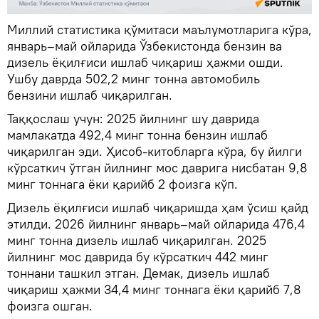
Миллий статистика қўмитаси маълумотларига кўра,
январь–май ойларида Ўзбекистонда бензин ва
дизель ёқилғиси ишлаб чиқариш ҳажми ошди.
Ушбу даврда 502,2 минг тонна автомобиль
бензини ишлаб чиқарилган.
Таққослаш учун: 2025 йилнинг шу даврида
мамлакатда 492,4 минг тонна бензин ишлаб
чиқарилган эди. Ҳисоб-китобларга кўра, бу йилги
кўрсаткич ўтган йилнинг мос даврига нисбатан 9,8
минг тоннага ёки қарийб 2 фоизга кўп.
Дизель ёқилғиси ишлаб чиқаришда ҳам ўсиш қайд
этилди. 2026 йилнинг январь–май ойларида 476,4
минг тонна дизель ишлаб чиқарилган. 2025
йилнинг мос даврида бу кўрсаткич 442 минг
тоннани ташкил этган. Демак, дизель ишлаб
чиқариш ҳажми 34,4 минг тоннага ёки қарийб 7,8
фоизга ошган.