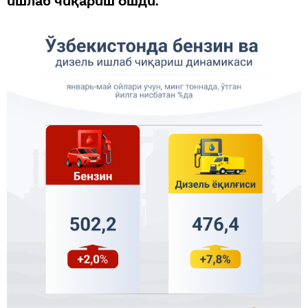
ишлаб чиқариш ошди.