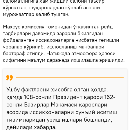
саломатлигига ҳам жиддий салбий таъсир
кўрсатган, фуқаролардан кўплаб асосли
мурожаатлар келиб тушган.
Махсус комиссия томонидан ўтказилган рейд
тадбирлари давомида зарарли ёқилғидан
фойдаланган иссиқхоналарга нисбатан тегишли
чоралар кўрилиб, ифлосланиш манбалари
бартараф этилди. Натижада атмосфера ҳавоси
сифатини маълум даражада яхшилашга эришилди.
Ушбу фактларни ҳисобга олган ҳолда,
ҳамда 108-сонли Президент қарори 162-
сонли Вазирлар Макамаси қарорлари
асосида иссиқхоналарни сунъий иситиш
тизимларидан узиш ишлари бошланди,
дейилади хабарда.