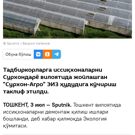
© Sputnik / Бахром Хатамов
Oбуна бўлиш
Тадбиркорларга иссиқхоналарни
Сурхондарё вилоятида жойлашган
"Сурхон-Агро" ЭИЗ ҳудудига кўчириш
таклиф этилди.
ТОШКЕНТ, 3 июл — Sputnik.
Тошкент вилоятида
иссиқхоналарни демонтаж қилиш ишлари
бошланди, деб хабар қилмоқда Экология
қўмитаси.