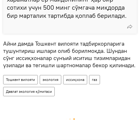
сотихи учун 500 минг сўмгача миқдорда
бир марталик тартибда қоплаб берилади.
Айни дамда Тошкент вилояти тадбиркорларига
тушунтириш ишлари олиб борилмоқда. Шундан
сўнг иссиқхоналар сунъий иситиш тизимларидан
узилади ва тегишли шартномалар бекор қилинади.
Тошкент вилояти
экология
иссиқхона
газ
Давлат экология қўмитаси