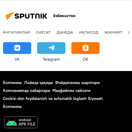
Ўзбекистон
ЯНГИЛИКЛАР
СИЁСАТ
ДУНЁДА
ИҚТИСОД
ЖАМИЯТ
М
VK
Telegram
OK
Боғланиш
Лойиҳа ҳақида
Фойдаланиш шартлари
Компаниялар хабарлари
Маҳфийлик сиёсати
Cookie-dan foydalanish va avtomatik loglash Siyosati
Боғланиш