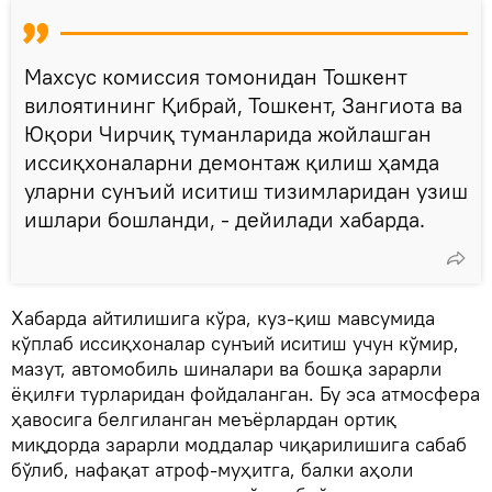
Махсус комиссия томонидан Тошкент
вилоятининг Қибрай, Тошкент, Зангиота ва
Юқори Чирчиқ туманларида жойлашган
иссиқхоналарни демонтаж қилиш ҳамда
уларни сунъий иситиш тизимларидан узиш
ишлари бошланди, - дейилади хабарда.
Хабарда айтилишига кўра, куз-қиш мавсумида
кўплаб иссиқхоналар сунъий иситиш учун кўмир,
мазут, автомобиль шиналари ва бошқа зарарли
ёқилғи турларидан фойдаланган. Бу эса атмосфера
ҳавосига белгиланган меъёрлардан ортиқ
миқдорда зарарли моддалар чиқарилишига сабаб
бўлиб, нафақат атроф-муҳитга, балки аҳоли