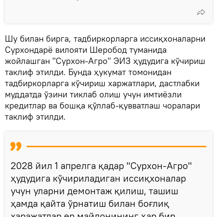
Шу билан бирга, тадбиркорларга иссиқхоналарни
Сурхондарё вилояти Шеробод туманида
жойлашган "Сурхон-Агро" ЭИЗ ҳудудига кўчириш
таклиф этилди. Бунда ҳукумат томонидан
тадбиркорларга кўчириш харжатлари, дастлабки
муддатда ўзини тиклаб олиш учун имтиёзли
кредитлар ва бошқа қўллаб-қувватлаш чоралари
таклиф этилди.
2028 йил 1 апрелга қадар "Сурхон-Агро"
ҳудудига кўчириладиган иссиқхоналар
учун уларни демонтаж қилиш, ташиш
ҳамда қайта ўрнатиш билан боғлиқ
харажатлар ер майдонининг ҳар бир