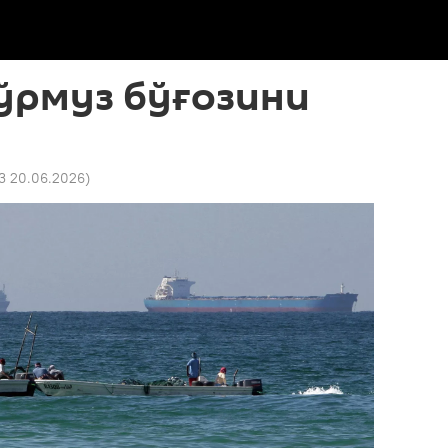
ўрмуз бўғозини
43 20.06.2026
)