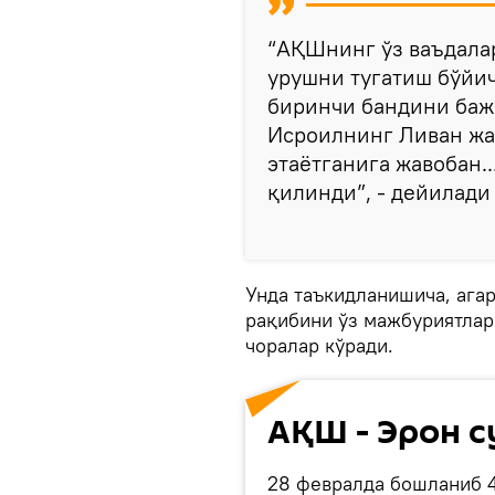
“АҚШнинг ўз ваъдала
урушни тугатиш бўйи
биринчи бандини баж
Исроилнинг Ливан жа
этаётганига жавобан.
қилинди”, - дейилади
Унда таъкидланишича, агар
рақибини ўз мажбуриятла
чоралар кўради.
АҚШ - Эрон с
28 февралда бошланиб 4