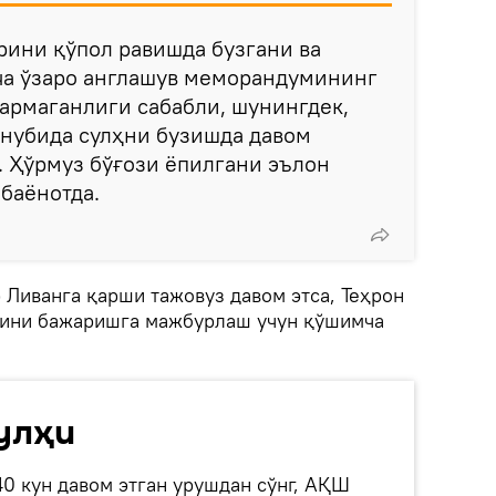
рини қўпол равишда бузгани ва
ча ўзаро англашув меморандумининг
армаганлиги сабабли, шунингдек,
нубида сулҳни бузишда давом
.. Ҳўрмуз бўғози ёпилгани эълон
 баёнотда.
 Ливанга қарши тажовуз давом этса, Теҳрон
рини бажаришга мажбурлаш учун қўшимча
улҳи
0 кун давом этган урушдан сўнг, АҚШ