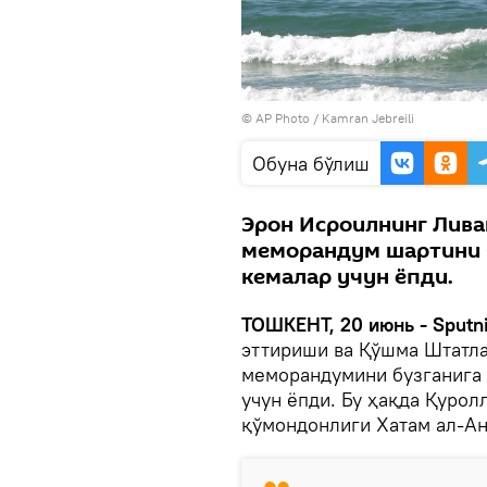
© AP Photo / Kamran Jebreili
Oбуна бўлиш
Эрон Исроилнинг Лива
меморандум шартини б
кемалар учун ёпди.
ТОШКЕНТ, 20 июнь - Sputni
эттириши ва Қўшма Штатла
меморандумини бузганига 
учун ёпди. Бу ҳақда Қурол
қўмондонлиги Хатам ал-Ан