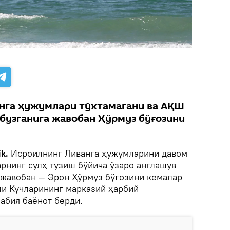
нга ҳужумлари тўхтамагани ва АҚШ
узганига жавобан Ҳўрмуз бўғозини
k.
Исроилнинг Ливанга ҳужумларини давом
рнинг сулҳ тузиш бўйича ўзаро англашув
жавобан — Эрон Ҳўрмуз бўғозини кемалар
ли Кучларининг марказий ҳарбий
абия баёнот берди.