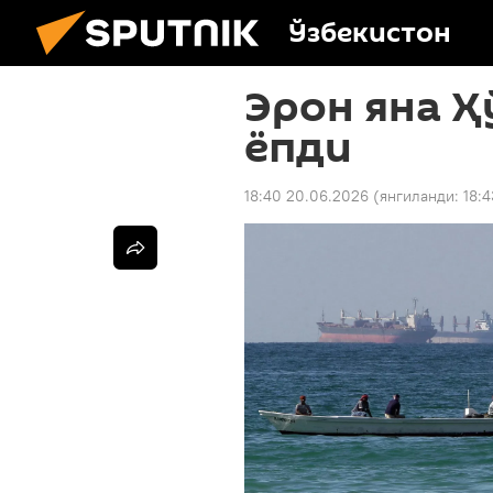
Ўзбекистон
Эрон яна Ҳ
ёпди
18:40 20.06.2026
(янгиланди:
18: