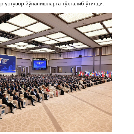
р устувор йўналишларга тўхталиб ўтилди.