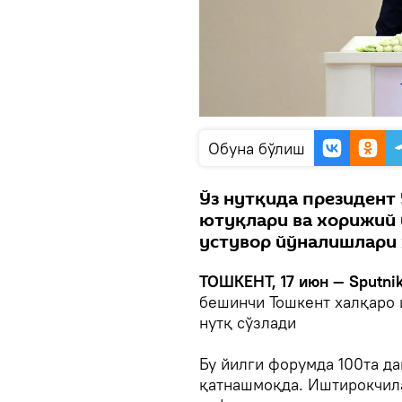
Oбуна бўлиш
Ўз нутқида президент
ютуқлари ва хорижий 
устувор йўналишлари 
ТОШКЕНТ, 17 июн — Sputni
бешинчи Тошкент халқаро
нутқ сўзлади
Бу йилги форумда 100та да
қатнашмоқда. Иштирокчила