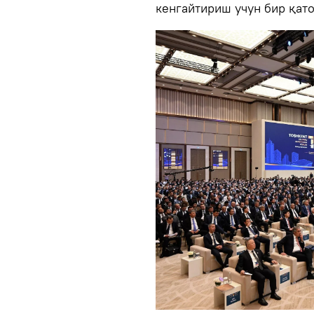
кенгайтириш учун бир қато