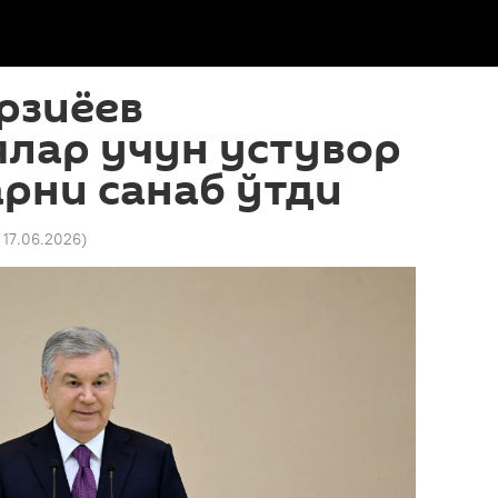
рзиёев
лар учун устувор
рни санаб ўтди
 17.06.2026
)