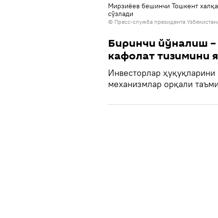
Мирзиёев бешинчи Тошкент халқа
сўзлади
© Пресс-служба президента Узбекистан
Биринчи йўналиш –
кафолат тизимини 
Инвесторлар ҳуқуқларини 
механизмлар орқали таъми