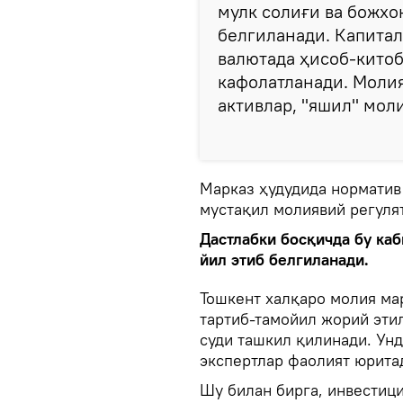
мулк солиғи ва божхо
белгиланади. Капитал
валютада ҳисоб-кито
кафолатланади. Моли
активлар, "яшил" мол
Марказ ҳудудида норматив
мустақил молиявий регуля
Дастлабки босқичда бу ка
йил этиб белгиланади.
Тошкент халқаро молия ма
тартиб-тамойил жорий эти
суди ташкил қилинади. Ун
экспертлар фаолият юрита
Шу билан бирга, инвестиц