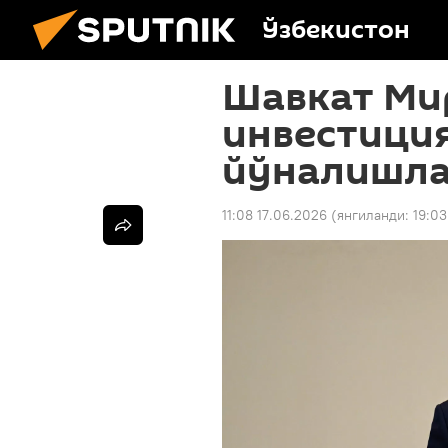
Ўзбекистон
Шавкат Ми
инвестиция
йўналишла
11:08 17.06.2026
(янгиланди:
19:03