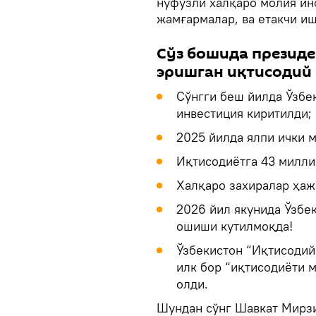
нуфузли халқаро молия ин
жамғармалар, ва етакчи и
Сўз бошида президе
эришган иқтисодий 
Сўнгги беш йилда Ўзбе
инвестиция киритилди;
2025 йилда ялпи ички м
Иқтисодиётга 43 милли
Халқаро захиралар ҳаж
2026 йил якунида Ўзбе
ошиши кутилмоқда!
Ўзбекистон “Иқтисодий
илк бор “иқтисодиёти 
олди.
Шундан сўнг Шавкат Мирзи