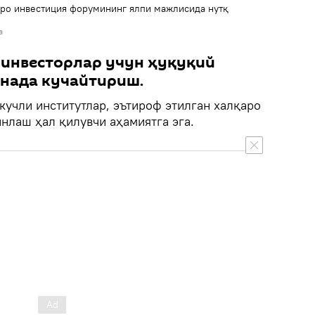
ро инвестиция форумининг ялпи мажлисида нутқ
а
 инвесторлар учун ҳуқуқий
янада кучайтириш.
кучли институтлар, эътироф этилган халқаро
нлаш ҳал қилувчи аҳамиятга эга.