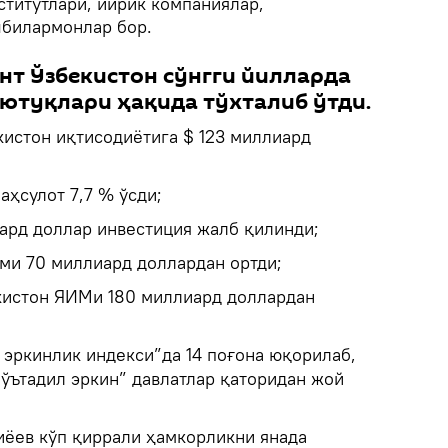
ститутлари, йирик компаниялар,
шбилармонлар бор.
нт Ўзбекистон сўнгги йилларда
ютуқлари ҳақида тўхталиб ўтди.
кистон иқтисодиётига $ 123 миллиард
аҳсулот 7,7 % ўсди;
ард доллар инвестиция жалб қилинди;
ми 70 миллиард доллардан ортди;
кистон ЯИМи 180 миллиард доллардан
 эркинлик индекси”да 14 поғона юқорилаб,
мўътадил эркин” давлатлар қаторидан жой
ёев кўп қиррали ҳамкорликни янада