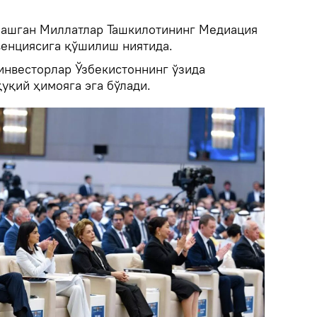
лашган Миллатлар Ташкилотининг Медиация
венциясига қўшилиш ниятида.
инвесторлар Ўзбекистоннинг ўзида
уқий ҳимояга эга бўлади.