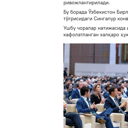
ривожлантирилади.
Бу борада Ўзбекистон Бир
тўғрисидаги Сингапур кон
Ушбу чоралар натижасида 
кафолатланган халқаро ҳуқ