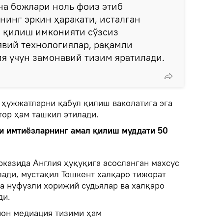
на божлари ноль фоиз этиб
нинг эркин ҳаракати, исталган
б қилиш имконияти сўзсиз
явий технологиялар, рақамли
ия учун замонавий тизим яратилади.
 ҳужжатларни қабул қилиш ваколатига эга
тор ҳам ташкил этилади.
би имтиёзларнинг амал қилиш муддати 50
рказида Англия ҳуқуқига асосланган махсус
лади, мустақил Тошкент халқаро тижорат
да нуфузли хорижий судьялар ва халқаро
ди.
ион медиация тизими ҳам