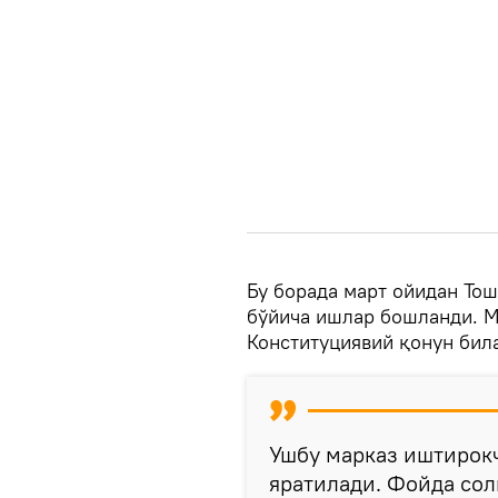
Бу борада март ойидан То
бўйича ишлар бошланди. М
Конституциявий қонун бил
Ушбу марказ иштирок
яратилади. Фойда сол