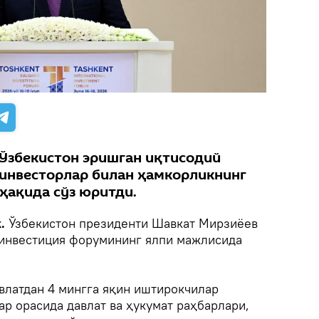
 Ўзбекистон эришган иқтисодий
инвесторлар билан ҳамкорликнинг
ҳақида сўз юритди.
k.
Ўзбекистон президенти Шавкат Мирзиёев
 инвестиция форумининг ялпи мажлисида
влатдан 4 мингга яқин иштирокчилар
р орасида давлат ва ҳукумат раҳбарлари,