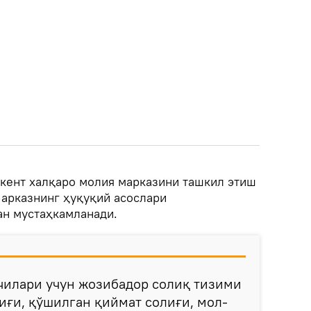
шкент халқаро молия марказини ташкил этиш
арказнинг ҳуқуқий асослари
ан мустаҳкамланади.
чилари учун жозибадор солиқ тизими
иғи, қўшилган қиймат солиғи, мол-