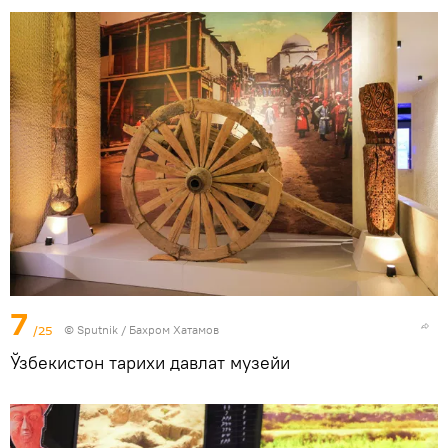
7
/25
© Sputnik / Бахром Хатамов
Ўзбекистон тарихи давлат музейи