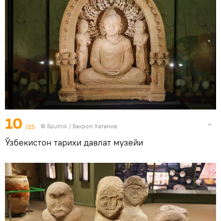
10
/25
© Sputnik / Бахром Хатамов
Ўзбекистон тарихи давлат музейи