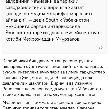
авлоднинг маънавий ва тарихий
саводхонлигини оширишга хизмат
қиладиган муҳим маърифат марказига
айланди", — деди Sputnik Ўзбекистон
мухбирига берган интервьюсида
Ўзбекистон тарихи давлат музейи матбуот
котиби Меҳрожиддин Умурзаков.
Қарийб икки йил давом этган реконструкция
ишларидан сўнг музей замонавий технологиялар,
сунъий интеллект ечимлари ва илмий тадқиқотлар
асосида тўлиқ янгиланди. Экспозицияда илк
давлатчилик шакллари, Биринчи ва Иккинчи
Ренессанс даврлари ҳамда мустақил Ўзбекистон
тарихи ҳақидаги янги маълумотлар жамланган.
Музейнинг энг қимматли экспонатлари қаторида
Селунғур ғоридан топилган ашёлар, Фарғона