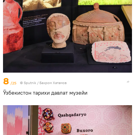
8
/25
© Sputnik / Бахром Хатамов
Ўзбекистон тарихи давлат музейи