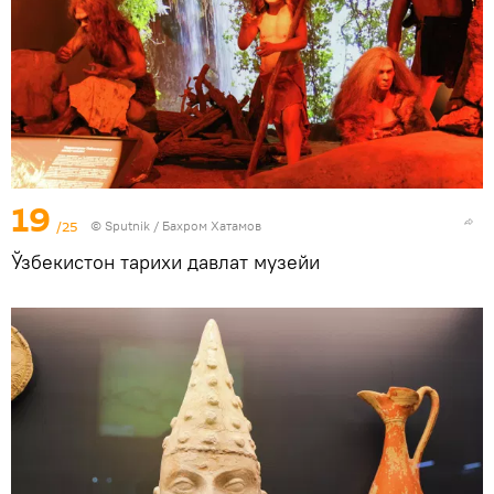
19
/25
© Sputnik / Бахром Хатамов
Ўзбекистон тарихи давлат музейи