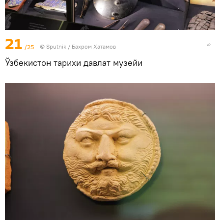
21
/25
© Sputnik / Бахром Хатамов
Ўзбекистон тарихи давлат музейи