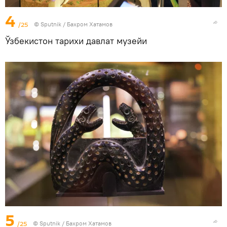
4
/25
© Sputnik / Бахром Хатамов
Ўзбекистон тарихи давлат музейи
5
/25
© Sputnik / Бахром Хатамов