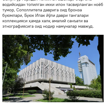
водийсидан топилган икки илон тасвирланган ноёб
тумор, Сополлитепа даврига оид бронза
буюмлари, Буюк Ипак йўли даври тангалари
коллекцияси ҳамда халқ амалий санъати ва
этнографиясига оид нодир намуналар мавжуд.