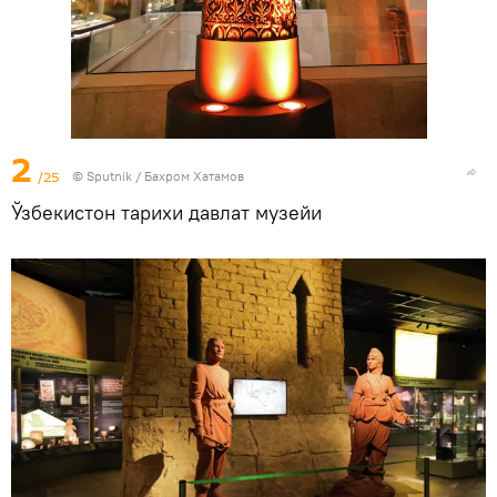
2
/25
© Sputnik / Бахром Хатамов
Ўзбекистон тарихи давлат музейи