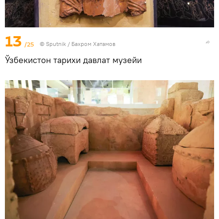
13
/25
© Sputnik / Бахром Хатамов
Ўзбекистон тарихи давлат музейи