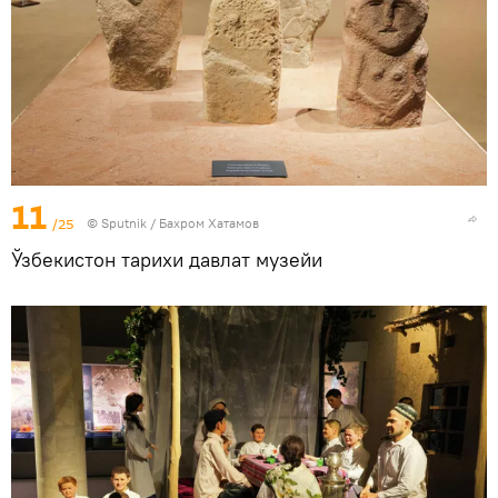
11
/25
© Sputnik / Бахром Хатамов
Ўзбекистон тарихи давлат музейи