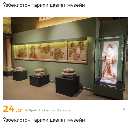
Ўзбекистон тарихи давлат музейи
24
/25
© Sputnik / Бахром Хатамов
Ўзбекистон тарихи давлат музейи