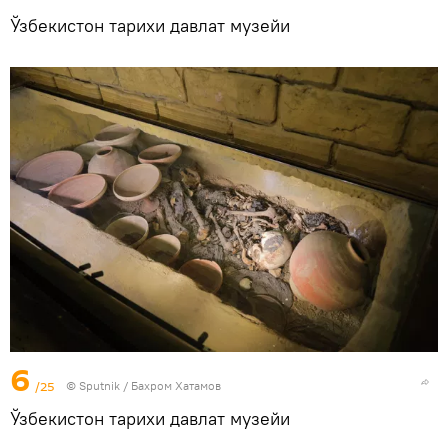
Ўзбекистон тарихи давлат музейи
6
/25
© Sputnik / Бахром Хатамов
Ўзбекистон тарихи давлат музейи