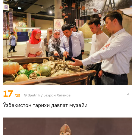
17
/25
© Sputnik / Бахром Хатамов
Ўзбекистон тарихи давлат музейи