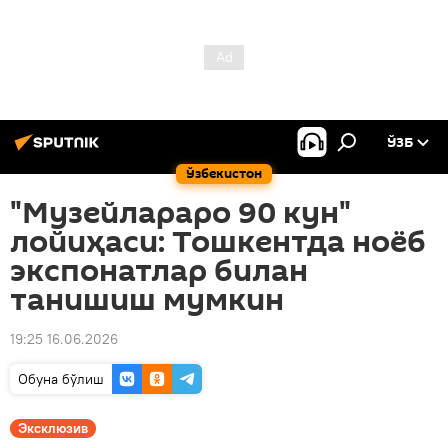
ЎЗБ
Ўзбекистон
"Музейлараро 90 кун"
лойиҳаси: Тошкентда ноёб
экспонатлар билан
танишиш мумкин
19:25 16.06.2026
Oбуна бўлиш
Эксклюзив