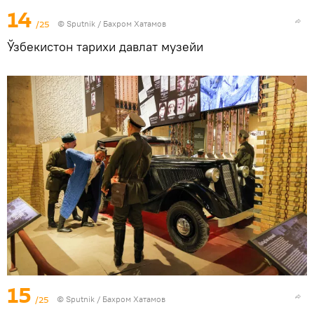
14
/25
© Sputnik / Бахром Хатамов
Ўзбекистон тарихи давлат музейи
15
/25
© Sputnik / Бахром Хатамов