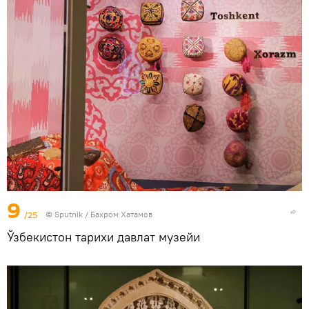
9
/25
© Sputnik / Бахром Хатамов
Ўзбекистон тарихи давлат музейи