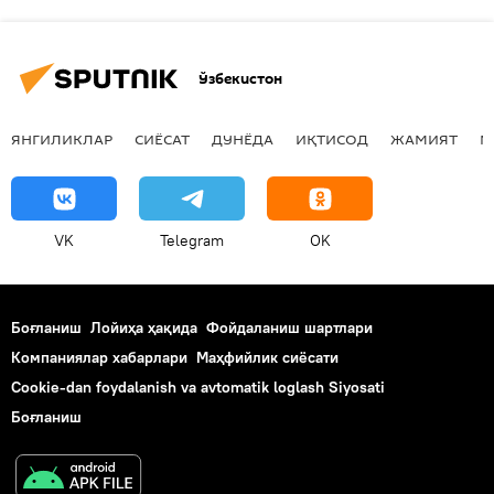
Ўзбекистон
ЯНГИЛИКЛАР
СИЁСАТ
ДУНЁДА
ИҚТИСОД
ЖАМИЯТ
М
VK
Telegram
OK
Боғланиш
Лойиҳа ҳақида
Фойдаланиш шартлари
Компаниялар хабарлари
Маҳфийлик сиёсати
Cookie-dan foydalanish va avtomatik loglash Siyosati
Боғланиш