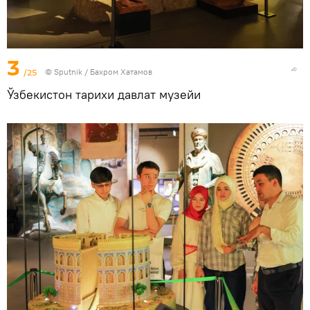
3
/25
© Sputnik / Бахром Хатамов
Ўзбекистон тарихи давлат музейи