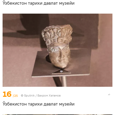
Ўзбекистон тарихи давлат музейи
16
/25
© Sputnik / Бахром Хатамов
Ўзбекистон тарихи давлат музейи