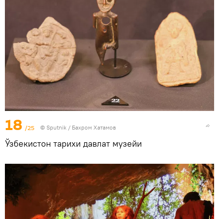
18
/25
© Sputnik / Бахром Хатамов
Ўзбекистон тарихи давлат музейи