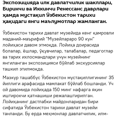
Экспозицияда илк давлатчилик шакллари,
Биринчи ва Иккинчи Ренессанс даврлари
ҳамда мустақил Ўзбекистон тарихи
ҳақидаги янги маълумотлар жамланган.
Ўзбекистон тарихи давлат музейида кенг қамровли
маданий-маърифий "Музейлараро 90 кун"
лойиҳаси давом этмоқда. Лойиҳа доирасида
болалар, ёшлар, ўқувчилар, талабалар, педагоглар
ва тарих ихлосмандлари учун музейнинг
янгиланган экспозицияси бўйлаб экскурсиялар
ташкил этилмоқда.
Мазкур ташаббус Ўзбекистон мустақиллигининг 35
йиллиги арафасида мамлакат бўйлаб бошланди. Уч
ой давомида лойиҳада 150 минг нафарга яқин
иштирокчи қатнашиши режалаштирилган.
Лойиҳанинг дастлабки майдонларидан бири
сифатида Ўзбекистон тарихи давлат музейи
танланди. Бу ерда меҳмонлар давлатчилик, илм-