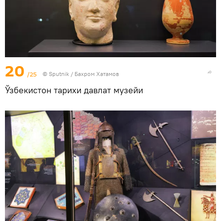
20
/25
© Sputnik / Бахром Хатамов
Ўзбекистон тарихи давлат музейи