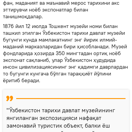
фан, маданият ва маънавий мерос тарихини акс
эттирувчи ноёб экспонатлар билан
танишмоқдалар.
1876 йил 12 июлда Тошкент музейи номи билан
ташкил этилган Ўзбекистон тарихи давлат музейи
бугунги кунда мамлакатнинг энг йирик илмий-
маданий марказларидан бири ҳисобланади. Музей
фондларида ҳозирда 350 мингтадан ортиқ ноёб
экспонат сақланиб, улар Ўзбекистон ҳудудида
инсон цивилизациясининг энг қадимги даврлардан
то бугунги кунгача бўлган тараққиёт йўлини
ёритиб беради.
"Ўзбекистон тарихи давлат музейининг
янгиланган экспозицияси нафақат
замонавий туристик объект, балки ёш