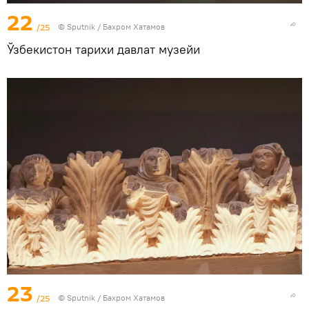
22
/25
© Sputnik / Бахром Хатамов
Ўзбекистон тарихи давлат музейи
23
/25
© Sputnik / Бахром Хатамов