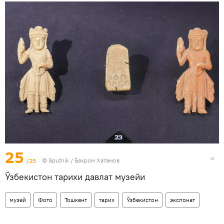
25
/25
© Sputnik / Бахром Хатамов
Ўзбекистон тарихи давлат музейи
музей
Фото
Тошкент
тарих
Ўзбекистон
экспонат