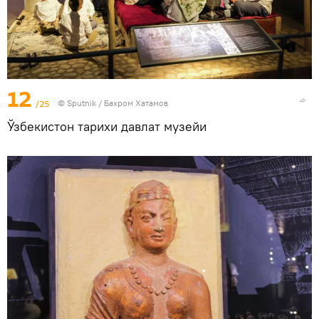
12
/25
© Sputnik / Бахром Хатамов
Ўзбекистон тарихи давлат музейи