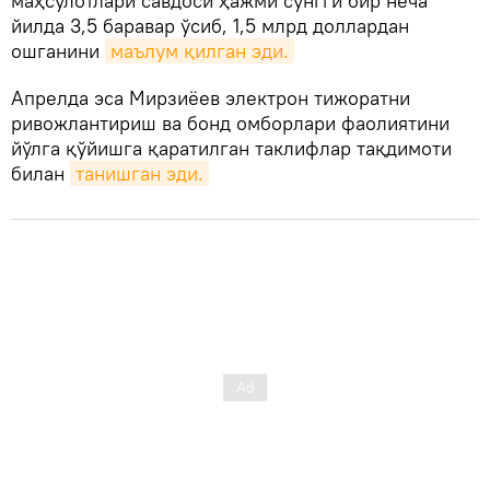
маҳсулотлари савдоси ҳажми сўнгги бир неча
йилда 3,5 баравар ўсиб, 1,5 млрд доллардан
ошганини
маълум қилган эди.
Апрелда эса Мирзиёев электрон тижоратни
ривожлантириш ва бонд омборлари фаолиятини
йўлга қўйишга қаратилган таклифлар тақдимоти
билан
танишган эди.