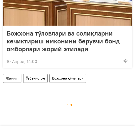
Божхона тўловлари ва солиқларни
кечиктириш имконини берувчи бонд
омборлари жорий этилади
10 Апрел, 14:00
Жамият
Ўзбекистон
Божхона қўмитаси