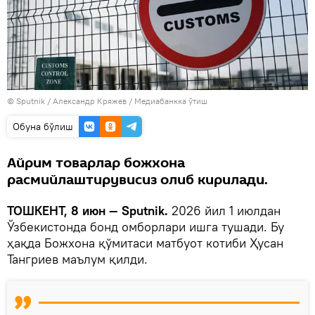
© Sputnik / Александр Кряжев
/
Медиабанкка ўтиш
Oбуна бўлиш
Айрим товарлар божхона
расмийлаштирувисиз олиб кирилади.
ТОШКЕНТ, 8 июн — Sputnik.
2026 йил 1 июлдан
Ўзбекистонда бонд омборлари ишга тушади. Бу
ҳақда Божхона қўмитаси матбуот котиби Ҳусан
Тангриев маълум қилди.