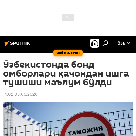
ЎЗБ
Ўзбекистон
Ўзбекистонда бонд
омборлари қачондан ишга
тушиши маълум бўлди
14:02 08.06.2026