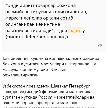
“Энди айрим товарлар божхона
расмийлаштирувисиз олиб кирилиб,
маркетплейслар орқали сотиб
олинганидан кейингина
расмийлаштирилади”, - дея
ёзди 
у
ўзининг Telegram-каналида.
Тангриевнинг қўшимча қилишича, июнь охирида
Божхона қўмитаси масъуллари иштирокида шу
мавзуда жонли мулоқот ўтказиш
режалаштирилган.
Ўзбекистон президенти Шавакат Петербург
халқаро иқтисодий форуми ялпи мажлисида
сўзлаган нутқида Россия маркетплейслари ва
рақамли сервислари орқали мамлакат