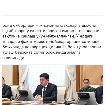
Бонд омборлари – жисмоний шахсларга шахсий
эҳтиёжлари учун сотиладиган импорт товарларни
вақтинча сақлаш учун мўлжалланган. У ердаги
товарлар фақат маркетплейслар орқали сотилади.
Божхонада декларация қилиш ва бож тўловларини
тўлаш бевосита сотув босқичида амалга
оширилади.