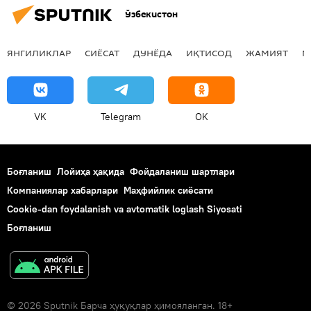
Ўзбекистон
ЯНГИЛИКЛАР
СИЁСАТ
ДУНЁДА
ИҚТИСОД
ЖАМИЯТ
М
VK
Telegram
OK
Боғланиш
Лойиҳа ҳақида
Фойдаланиш шартлари
Компаниялар хабарлари
Маҳфийлик сиёсати
Cookie-dan foydalanish va avtomatik loglash Siyosati
Боғланиш
© 2026 Sputnik Барча ҳуқуқлар ҳимояланган. 18+