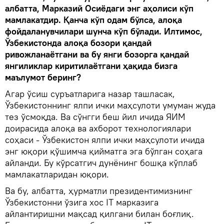
албатта, Марказий Осиёдаги энг аҳолиси кўп
мамлакатдир. Қанча кўп одам бўлса, алоқа
фойдаланувчилари шунча кўп бўлади. Илтимос,
Ўзбекистонда алоқа бозори қандай
ривожланаётгани ва бу янги бозорга қандай
янгиликлар киритилаётгани ҳақида бизга
маълумот беринг?
Агар ўсиш суръатларига назар ташласак,
Ўзбекистоннинг ялпи ички маҳсулоти умуман жуда
тез ўсмоқда. Ва сўнгги беш йил ичида ЯИМ
доирасида алоқа ва ахборот технологиялари
соҳаси - Ўзбекистон ялпи ички маҳсулоти ичида
энг юқори қўшимча қийматга эга бўлган соҳага
айланди. Бу кўрсатгич дунёнинг бошқа кўплаб
мамлакатларидан юқори.
Ва бу, албатта, ҳурматли президентимизнинг
Ўзбекистонни ўзига хос IT марказига
айлантиришни мақсад қилгани билан боғлиқ.