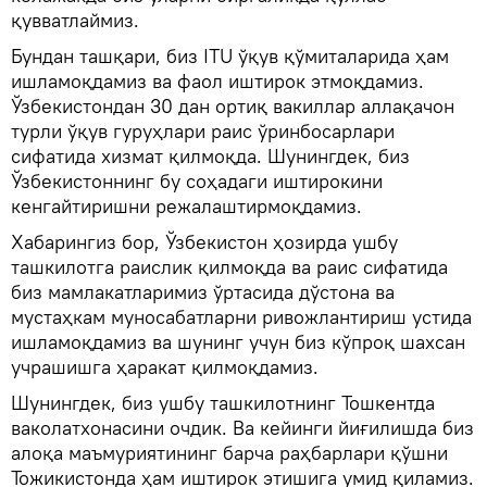
қувватлаймиз.
Бундан ташқари, биз ITU ўқув қўмиталарида ҳам
ишламоқдамиз ва фаол иштирок этмоқдамиз.
Ўзбекистондан 30 дан ортиқ вакиллар аллақачон
турли ўқув гуруҳлари раис ўринбосарлари
сифатида хизмат қилмоқда. Шунингдек, биз
Ўзбекистоннинг бу соҳадаги иштирокини
кенгайтиришни режалаштирмоқдамиз.
Хабарингиз бор, Ўзбекистон ҳозирда ушбу
ташкилотга раислик қилмоқда ва раис сифатида
биз мамлакатларимиз ўртасида дўстона ва
мустаҳкам муносабатларни ривожлантириш устида
ишламоқдамиз ва шунинг учун биз кўпроқ шахсан
учрашишга ҳаракат қилмоқдамиз.
Шунингдек, биз ушбу ташкилотнинг Тошкентда
ваколатхонасини очдик. Ва кейинги йиғилишда биз
алоқа маъмуриятининг барча раҳбарлари қўшни
Тожикистонда ҳам иштирок этишига умид қиламиз.