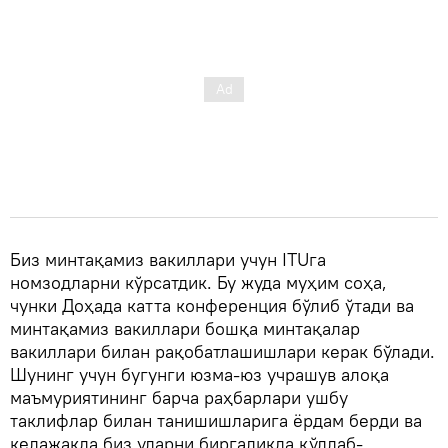
Биз минтақамиз вакиллари учун ITUга
номзодларни кўрсатдик. Бу жуда муҳим соҳа,
чунки Доҳада катта конференция бўлиб ўтади ва
минтақамиз вакиллари бошқа минтақалар
вакиллари билан рақобатлашишлари керак бўлади.
Шунинг учун бугунги юзма-юз учрашув алоқа
маъмуриятининг барча раҳбарлари ушбу
таклифлар билан танишишларига ёрдам берди ва
келажакда биз уларни биргаликда қўллаб-