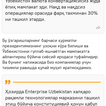
Ўзбекистон валюта конвертациясисиз жуда
ёпиқ мамлакат эди. Нақд ва нақдсиз
операциялар орасида фарқ тахминан 30%
ни ташкил этарди.
Бу ўзгаришларнинг барчаси ҳурматли
президентимизнинг узоқни кўра билиши ва
Ўзбекистонни гуллаб-яшнаётган мамлакатга
айлантириш бўйича сиёсий иродаси туфайлидир.
Ва бунинг натижасида биз компаниялар учун
тизимли равишда қулай муҳит яратмоқдамиз.
Ҳозирда Enterprise Uzbekistan халқаро
рақамли технологиялар марказини ташкил
этиш бўйича конституциявий қонун қабул