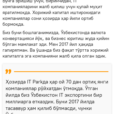
Бунга эришиш учун, биринчидан, IT
компанияларини жалб қилиш учун қулай муҳит
яратилмоқда. Хорижий капитал иштирокидаги
компаниялар сони ҳозирда ҳар йили ортиб
бормоқда.
Биз буни бошлаганимизда, Ўзбекистонда валюта
конвертацияси йўқ, ва бизнес юритиш жуда қийин
бўлган мамлакат эди. Мен 2017 йил ҳақида
гапиряпман. Ва ўшанда биз фақат тўртта хорижий
капиталга эга компанияни жалб қила олган эдик.
Ҳозирда IT Parkда ҳар ой 70 дан ортиқ янги
компаниялар рўйхатдан ўтмоқда. Ўтган
йилда биз Ўзбекистон IT экспортини бир
миллиарга етказдик. Буни 2017 йилда
тасаввур ҳам қилиб бўлмасди, чунки