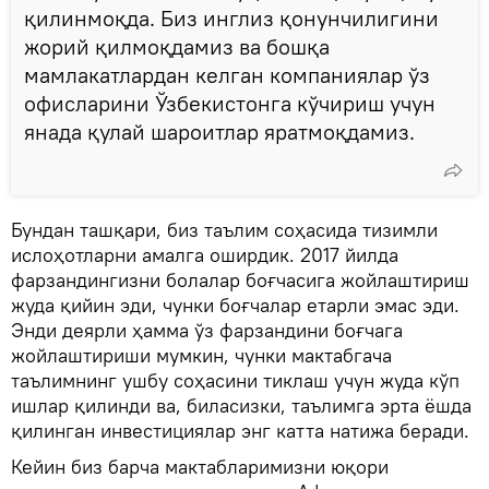
қилинмоқда. Биз инглиз қонунчилигини
жорий қилмоқдамиз ва бошқа
мамлакатлардан келган компаниялар ўз
офисларини Ўзбекистонга кўчириш учун
янада қулай шароитлар яратмоқдамиз.
Бундан ташқари, биз таълим соҳасида тизимли
ислоҳотларни амалга оширдик. 2017 йилда
фарзандингизни болалар боғчасига жойлаштириш
жуда қийин эди, чунки боғчалар етарли эмас эди.
Энди деярли ҳамма ўз фарзандини боғчага
жойлаштириши мумкин, чунки мактабгача
таълимнинг ушбу соҳасини тиклаш учун жуда кўп
ишлар қилинди ва, биласизки, таълимга эрта ёшда
қилинган инвестициялар энг катта натижа беради.
Кейин биз барча мактабларимизни юқори