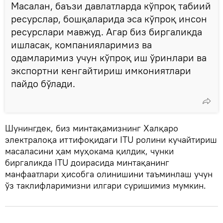
Масалан, баъзи давлатларда кўпроқ табиий
ресурслар, бошқаларида эса кўпроқ инсон
ресурслари мавжуд. Агар биз биргаликда
ишласак, компанияларимиз ва
одамларимиз учун кўпроқ иш ўринлари ва
экспортни кенгайтириш имкониятлари
пайдо бўлади.
Шунингдек, биз минтақамизнинг Халқаро
электралоқа иттифоқидаги ITU ролини кучайтириш
масаласини ҳам муҳокама қилдик, чунки
биргаликда ITU доирасида минтақанинг
манфаатлари ҳисобга олинишини таъминлаш учун
ўз таклифларимизни илгари суришимиз мумкин.