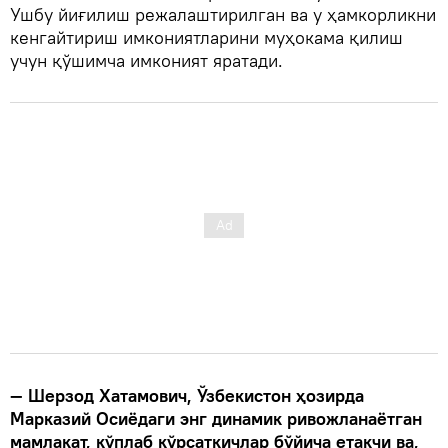
Ушбу йиғилиш режалаштирилган ва у ҳамкорликни
кенгайтириш имкониятларини муҳокама қилиш
учун қўшимча имконият яратади.
— Шерзод Хатамович, Ўзбекистон ҳозирда
Марказий Осиёдаги энг динамик ривожланаётган
мамлакат, кўплаб кўрсаткичлар бўйича етакчи ва,