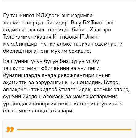
Бу ташкилот МДҲдаги энг қадимги
ташкилотлардан биридир. Ва у БМТнинг энг
қадимги ташкилотларидан бири - Халқаро
Телекоммуникация Иттифоқи ITUнинг
муқобилидир. Чунки алоқа тарихан одамларни
бирлаштирган энг муҳим соҳадир.
Ва шунинг учун бугун биз бугун ушбу
ташкилотнинг юбилейини ва уни янги
йўналишларда янада ривожлантиришнинг
аҳамияти ва зарурлигини нишонладик. Булар,
аллақачон таъкидлаб ўтилганидек, космик алоқа,
сунъий йўлдош алоқаси ва мамлакатларимиз
ўртасидаги синергия имкониятларини ўз ичига
олган янги алоқа соҳалари.