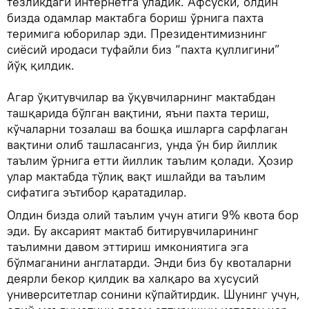
тезликдаги интернетга уладик. Афсуски, олдин
бизда одамлар мактабга бориш ўрнига пахта
теримига юборилар эди. Президентимизнинг
сиёсий иродаси туфайли биз “пахта қуллигини”
йўқ қилдик.
Агар ўқитувчилар ва ўқувчиларнинг мактабдан
ташқарида бўлган вақтини, яъни пахта териш,
кўчаларни тозалаш ва бошқа ишларга сарфлаган
вақтини олиб ташласангиз, унда ўн бир йиллик
таълим ўрнига етти йиллик таълим қолади. Ҳозир
улар мактабда тўлиқ вақт ишлайди ва таълим
сифатига эътибор қаратадилар.
Олдин бизда олий таълим учун атиги 9% квота бор
эди. Бу аксарият мактаб битирувчиларининг
таълимни давом эттириш имкониятига эга
бўлмаганини англатарди. Энди биз бу квоталарни
деярли бекор қилдик ва халқаро ва хусусий
университетлар сонини кўпайтирдик. Шунинг учун,