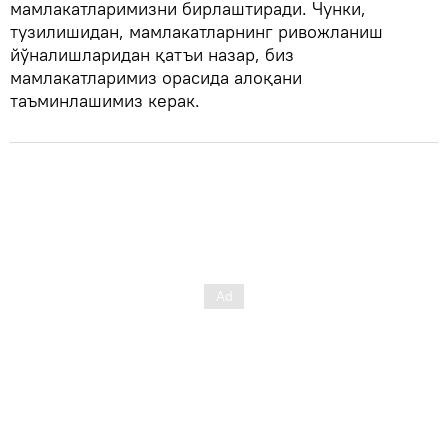
мамлакатларимизни бирлаштиради. Чунки,
тузилишидан, мамлакатларнинг ривожланиш
йўналишларидан қатъи назар, биз
мамлакатларимиз орасида алоқани
таъминлашимиз керак.