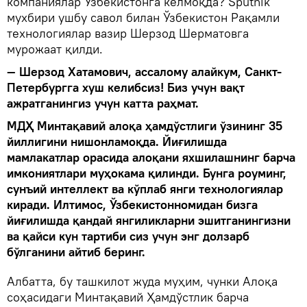
компаниялар Ўзбекистонга келмоқда? Sputnik
мухбири ушбу савол билан Ўзбекистон Рақамли
технологиялар вазир Шерзод Шерматовга
мурожаат қилди.
— Шерзод Хатамович, ассалому алайкум, Санкт-
Петербургга хуш келибсиз! Биз учун вақт
ажратганингиз учун катта раҳмат.
МДҲ Минтақавий алоқа ҳамдўстлиги ўзининг 35
йиллигини нишонламоқда. Йиғилишда
мамлакатлар орасида алоқани яхшилашнинг барча
имкониятлари муҳокама қилинди. Бунга роуминг,
сунъий интеллект ва кўплаб янги технологиялар
киради. Илтимос, Ўзбекистонномидан бизга
йиғилишда қандай янгиликларни эшитганингизни
ва қайси кун тартиби сиз учун энг долзарб
бўлганини айтиб беринг.
Албатта, бу ташкилот жуда муҳим, чунки Алоқа
соҳасидаги Минтақавий Ҳамдўстлик барча