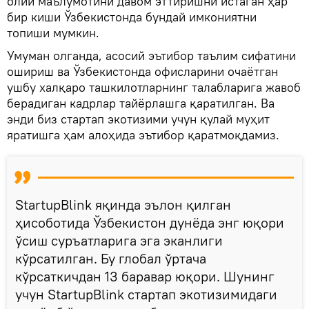
олий маълумотини давом эттиришни истаган ҳар
бир киши Ўзбекистонда бундай имкониятни
топиши мумкин.
Умуман олганда, асосий эътибор таълим сифатини
ошириш ва Ўзбекистонда офисларини очаётган
ушбу халқаро ташкилотларнинг талабларига жавоб
берадиган кадрлар тайёрлашга қаратилган. Ва
энди биз стартап экотизими учун қулай муҳит
яратишга ҳам алоҳида эътибор қаратмоқдамиз.
StartupBlink яқинда эълон қилган
ҳисоботида Ўзбекистон дунёда энг юқори
ўсиш суръатларига эга эканлиги
кўрсатилган. Бу глобал ўртача
кўрсаткичдан 13 баравар юқори. Шунинг
учун StartupBlink стартап экотизимидаги