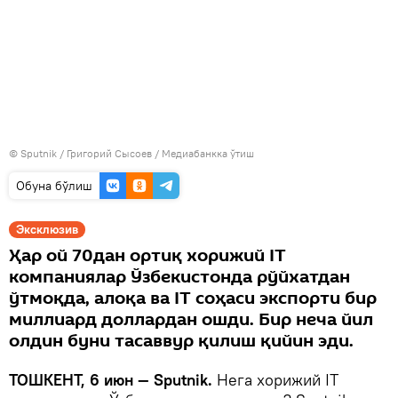
© Sputnik / Григорий Сысоев
/
Медиабанкка ўтиш
Oбуна бўлиш
Эксклюзив
Ҳар ой 70дан ортиқ хорижий IT
компаниялар Ўзбекистонда рўйхатдан
ўтмоқда, алоқа ва IT соҳаси экспорти бир
миллиард доллардан ошди. Бир неча йил
олдин буни тасаввур қилиш қийин эди.
ТОШКЕНТ, 6 июн — Sputnik.
Нега хорижий IT