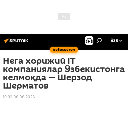
ЎЗБ
Ўзбекистон
Нега хорижий IT
компаниялар Ўзбекистонга
келмоқда — Шерзод
Шерматов
19:32 06.06.2026