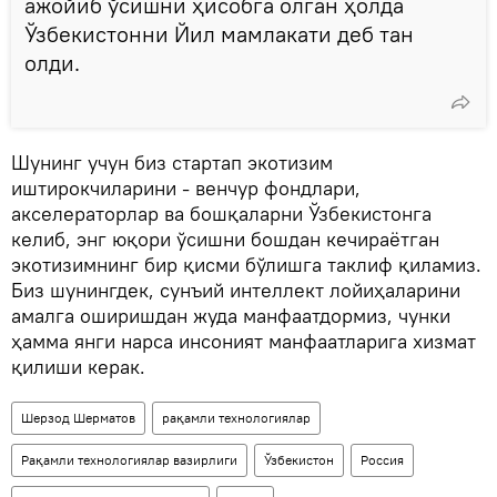
ажойиб ўсишни ҳисобга олган ҳолда
Ўзбекистонни Йил мамлакати деб тан
олди.
Шунинг учун биз стартап экотизим
иштирокчиларини - венчур фондлари,
акселераторлар ва бошқаларни Ўзбекистонга
келиб, энг юқори ўсишни бошдан кечираётган
экотизимнинг бир қисми бўлишга таклиф қиламиз.
Биз шунингдек, сунъий интеллект лойиҳаларини
амалга оширишдан жуда манфаатдормиз, чунки
ҳамма янги нарса инсоният манфаатларига хизмат
қилиши керак.
Шерзод Шерматов
рақамли технологиялар
Рақамли технологиялар вазирлиги
Ўзбекистон
Россия