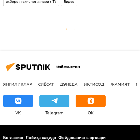
ахборот технологиялари (IT)
Видео
Ўзбекистон
ЯНГИЛИКЛАР
СИЁСАТ
ДУНЁДА
ИҚТИСОД
ЖАМИЯТ
М
VK
Telegram
OK
Боғланиш
Лойиҳа ҳақида
Фойдаланиш шартлари