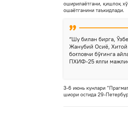
оширилаётгани, қишлоқ хў
ошаётганини таъкидлади.
“Шу билан бирга, Ўзб
Жанубий Осиё, Хитой
боғловчи бўғинга айл
ПХИФ-25 ялпи мажлис
3-6 июнь кунлари “Прагмат
шиори остида 29-Петербур