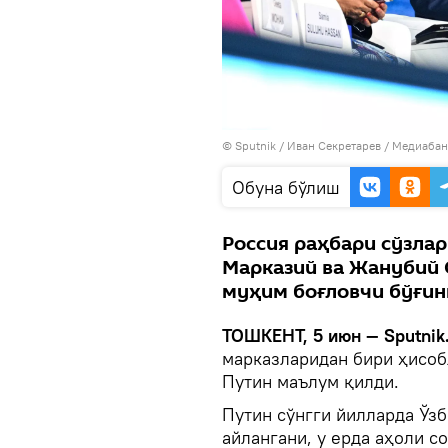
© Sputnik / Иван Секретарев
/
Медиабан
Oбуна бўлиш
Россия раҳбари сўзлар
Марказий ва Жанубий 
муҳим боғловчи бўғин
ТОШКЕНТ, 5 июн — Sputnik
марказларидан бири ҳисоб
Путин маълум қилди.
Путин сўнгги йилларда Ўз
айлангани, у ерда аҳоли с