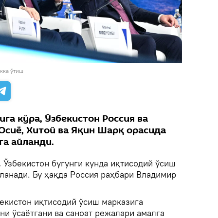
кка ўтиш
ига кўра, Ўзбекистон Россия ва
Осиё, Хитой ва Яқин Шарқ орасида
га айланди.
.
Ўзбекистон бугунги кунда иқтисодий ўсиш
ланади. Бу ҳақда Россия раҳбари Владимир
бекистон иқтисодий ўсиш марказига
они ўсаётгани ва саноат режалари амалга