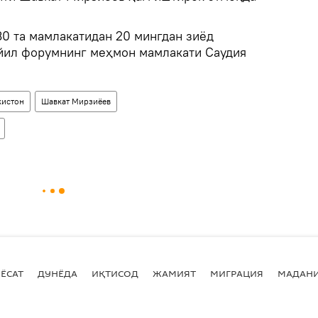
0 та мамлакатидан 20 мингдан зиёд
йил форумнинг меҳмон мамлакати Саудия
кистон
Шавкат Мирзиёев
ЁСАТ
ДУНЁДА
ИҚТИСОД
ЖАМИЯТ
МИГРАЦИЯ
МАДАН