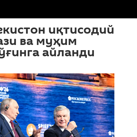
екистон иқтисодий
ази ва муҳим
ўғинга айланди