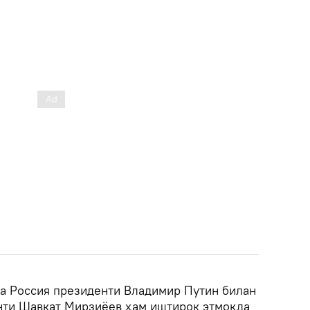
а Россия президенти Владимир Путин билан
нти Шавкат Мирзиёев ҳам иштирок этмоқда