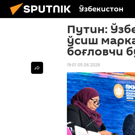
Ўзбекистон
Путин: Ўзб
ўсиш марк
боғловчи б
19:01 05.06.2026