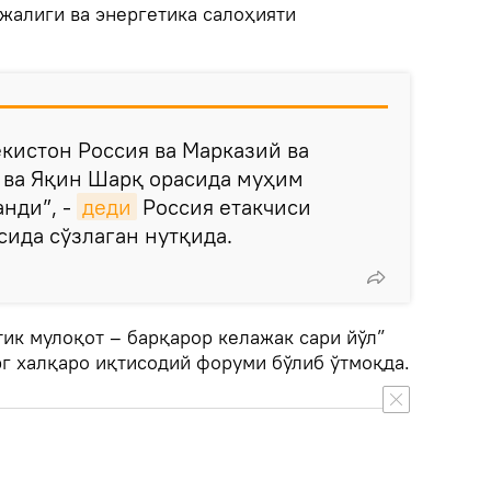
жалиги ва энергетика салоҳияти
екистон Россия ва Марказий ва
 ва Яқин Шарқ орасида муҳим
анди”, -
деди
Россия етакчиси
ида сўзлаган нутқида.
ик мулоқот – барқарор келажак сари йўл”
г халқаро иқтисодий форуми бўлиб ўтмоқда.