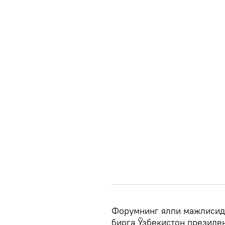
Форумнинг ялпи мажлисид
бирга Ўзбекистон президе