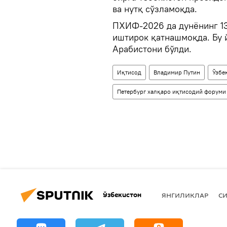
ва нутқ сўзламоқда.
ПХИФ-2026 да дунёнинг 13
иштирок қатнашмоқда. Бу 
Арабистони бўлди.
Иқтисод
Владимир Путин
Ўзбе
Петербург халқаро иқтисодий форуми
Ўзбекистон
ЯНГИЛИКЛАР
СИ