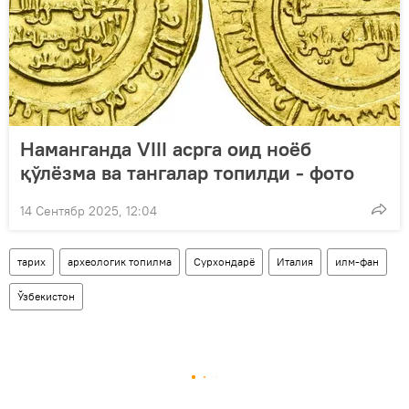
Наманганда VIII асрга оид ноёб
қўлёзма ва тангалар топилди - фото
14 Сентябр 2025, 12:04
тарих
археологик топилма
Сурхондарё
Италия
илм-фан
Ўзбекистон