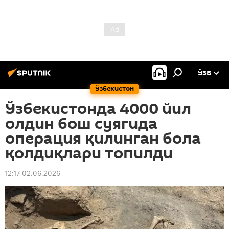
ЎЗБ
Ўзбекистон
Ўзбекистонда 4000 йил
олдин бош суягида
операция қилинган бола
қолдиқлари топилди
12:17 02.06.2026