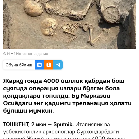
©
N + 1 Интернет-издание
Oбуна бўлиш
Жарқўтонда 4000 йиллик қабрдан бош
суягида операция излари бўлган бола
қолдиқлари топилди. Бу Марказий
Осиёдаги энг қадимги трепанация ҳолати
бўлиши мумкин.
ТОШКЕНТ, 2 июн — Sputnik.
Италиялик ва
ўзбекистонлик археологлар Сурхондарёдаги
қадимий Жарқўтон манзилгоҳида 4000 йиллик