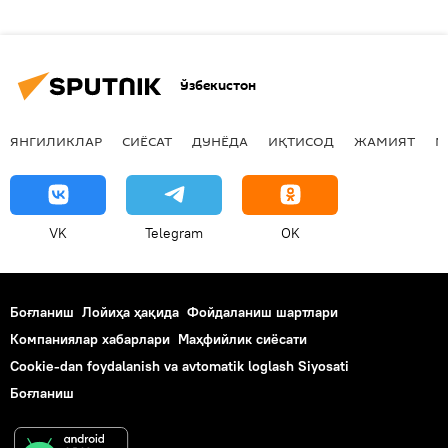
Ўзбекистон
ЯНГИЛИКЛАР
СИЁСАТ
ДУНЁДА
ИҚТИСОД
ЖАМИЯТ
М
VK
Telegram
OK
Боғланиш
Лойиҳа ҳақида
Фойдаланиш шартлари
Компаниялар хабарлари
Маҳфийлик сиёсати
Cookie-dan foydalanish va avtomatik loglash Siyosati
Боғланиш