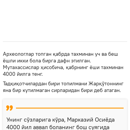
Археологлар топган қабрда тахминан уч ва беш
ёшли икки бола бирга дафн этилган.
Мутахассислар ҳисобича, қабрнинг ёши тахминан
4000 йилга тенг.
Тадқиқотчилардан бири топилмани Жарқўтоннинг
яна бир кутилмаган сирларидан бири деб атаган.
Унинг сўзларига кўра, Марказий Осиёда
4000 йил аввал боланинг бош суягида