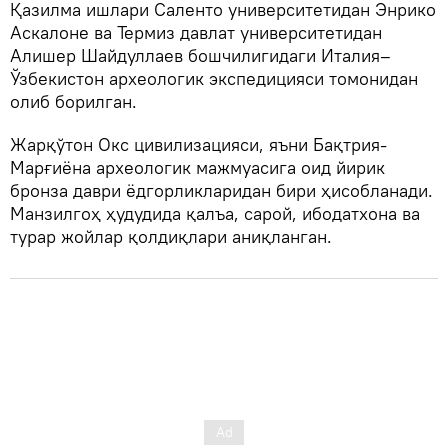
Қазилма ишлари Саленто университетидан Энрико
Аскалоне ва Термиз давлат университетидан
Алишер Шайдуллаев бошчилигидаги Италия–
Ўзбекистон археологик экспедицияси томонидан
олиб борилган.
Жарқўтон Окс цивилизацияси, яъни Бақтрия-
Марғиёна археологик мажмуасига оид йирик
бронза даври ёдгорликларидан бири ҳисобланади.
Манзилгоҳ ҳудудида қалъа, сарой, ибодатхона ва
турар жойлар қолдиқлари аниқланган.