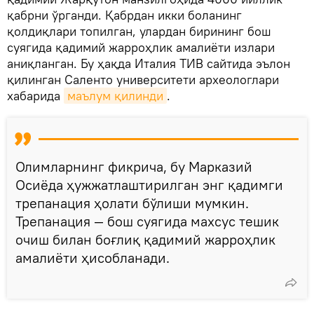
қабрни ўрганди. Қабрдан икки боланинг
қолдиқлари топилган, улардан бирининг бош
суягида қадимий жарроҳлик амалиёти излари
аниқланган. Бу ҳақда Италия ТИВ сайтида эълон
қилинган Саленто университети археологлари
хабарида
маълум қилинди
.
Олимларнинг фикрича, бу Марказий
Осиёда ҳужжатлаштирилган энг қадимги
трепанация ҳолати бўлиши мумкин.
Трепанация — бош суягида махсус тешик
очиш билан боғлиқ қадимий жарроҳлик
амалиёти ҳисобланади.