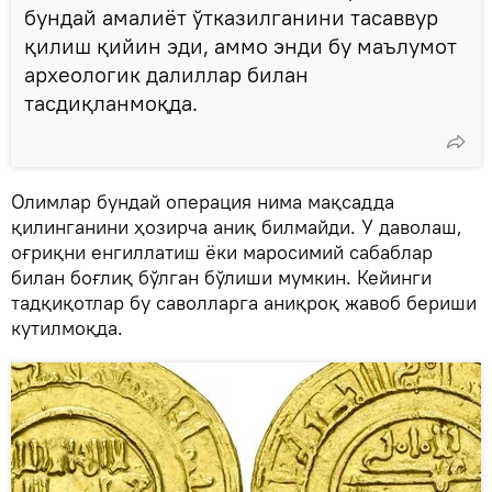
бундай амалиёт ўтказилганини тасаввур
қилиш қийин эди, аммо энди бу маълумот
археологик далиллар билан
тасдиқланмоқда.
Олимлар бундай операция нима мақсадда
қилинганини ҳозирча аниқ билмайди. У даволаш,
оғриқни енгиллатиш ёки маросимий сабаблар
билан боғлиқ бўлган бўлиши мумкин. Кейинги
тадқиқотлар бу саволларга аниқроқ жавоб бериши
кутилмоқда.