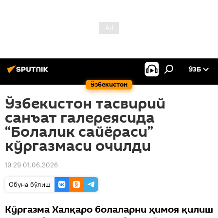
ЎЗБ
Ўзбекистон
Ўзбекистон тасвирий
санъат галереясида
“Болалик сайёраси”
кўргазмаси очилди
19:29 01.06.2026
Oбуна бўлиш
Кўргазма Халқаро болаларни ҳимоя қилиш