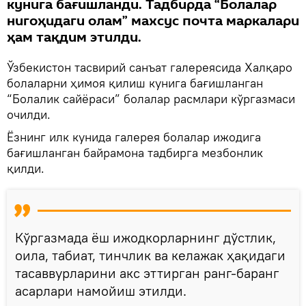
кунига бағишланди. Тадбирда “Болалар
нигоҳидаги олам” махсус почта маркалари
ҳам тақдим этилди.
Ўзбекистон тасвирий санъат галереясида Халқаро
болаларни ҳимоя қилиш кунига бағишланган
“Болалик сайёраси” болалар расмлари кўргазмаси
очилди.
Ёзнинг илк кунида галерея болалар ижодига
бағишланган байрамона тадбирга мезбонлик
қилди.
Кўргазмада ёш ижодкорларнинг дўстлик,
оила, табиат, тинчлик ва келажак ҳақидаги
тасаввурларини акс эттирган ранг-баранг
асарлари намойиш этилди.