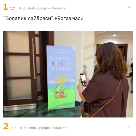
1
/17
© Sputnik / Бахром Хатамов
“Болалик сайёраси” кўргазмаси
2
/17
© Sputnik / Бахром Хатамов