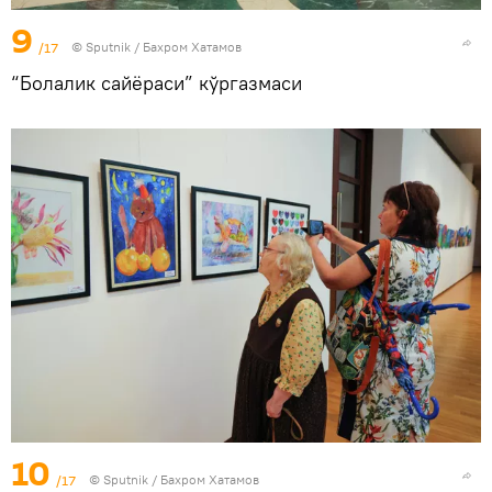
9
/17
© Sputnik / Бахром Хатамов
“Болалик сайёраси” кўргазмаси
10
/17
© Sputnik / Бахром Хатамов