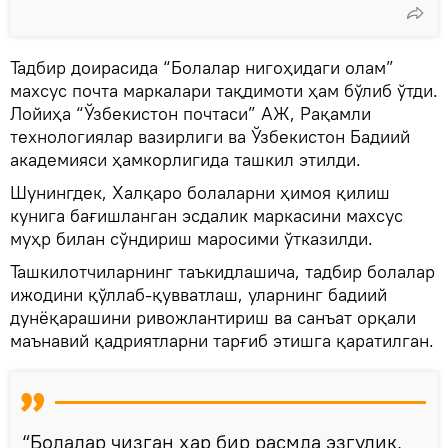
Тадбир доирасида “Болалар нигоҳидаги олам”
махсус почта маркалари тақдимоти ҳам бўлиб ўтди.
Лойиҳа “Ўзбекистон почтаси” АЖ, Рақамли
технологиялар вазирлиги ва Ўзбекистон Бадиий
академияси ҳамкорлигида ташкил этилди.
Шунингдек, Халқаро болаларни ҳимоя қилиш
кунига бағишланган эсдалик маркасини махсус
муҳр билан сўндириш маросими ўтказилди.
Ташкилотчиларнинг таъкидлашича, тадбир болалар
ижодини қўллаб-қувватлаш, уларнинг бадиий
дунёқарашини ривожлантириш ва санъат орқали
маънавий қадриятларни тарғиб этишга қаратилган.
“Болалар чизган ҳар бир расмда эзгулик,