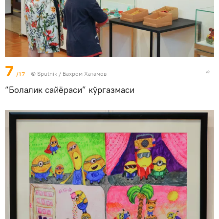
7
/17
© Sputnik / Бахром Хатамов
“Болалик сайёраси” кўргазмаси