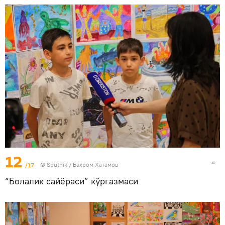
12
/17
© Sputnik / Бахром Хатамов
“Болалик сайёраси” кўргазмаси