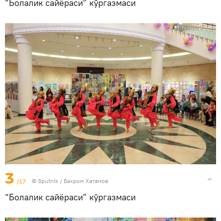
“Болалик сайёраси” кўргазмаси
3
/17
© Sputnik / Бахром Хатамов
“Болалик сайёраси” кўргазмаси