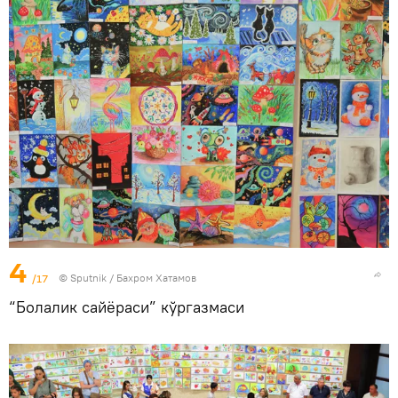
4
/17
© Sputnik / Бахром Хатамов
“Болалик сайёраси” кўргазмаси