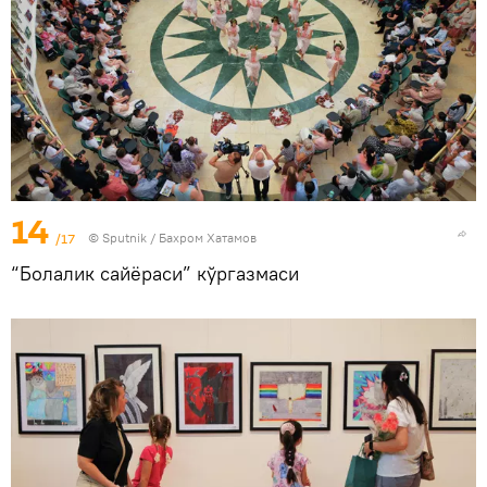
14
/17
© Sputnik / Бахром Хатамов
“Болалик сайёраси” кўргазмаси