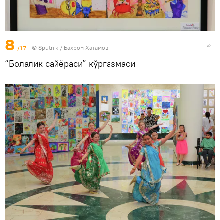
8
/17
© Sputnik / Бахром Хатамов
“Болалик сайёраси” кўргазмаси