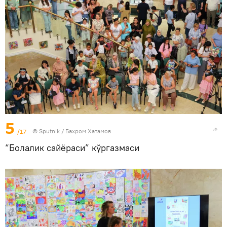
5
/17
© Sputnik / Бахром Хатамов
“Болалик сайёраси” кўргазмаси