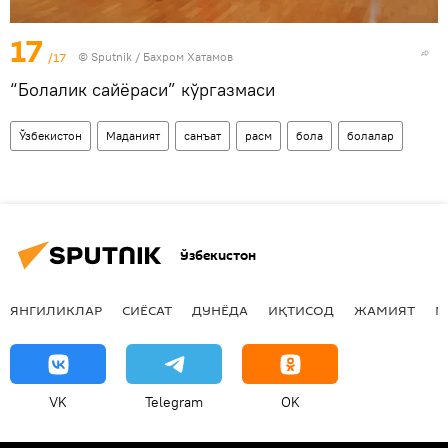
17
/17
© Sputnik / Бахром Хатамов
“Болалик сайёраси” кўргазмаси
Ўзбекистон
Маданият
санъат
расм
бола
болалар
Ўзбекистон
ЯНГИЛИКЛАР
СИЁСАТ
ДУНЁДА
ИҚТИСОД
ЖАМИЯТ
М
VK
Telegram
OK