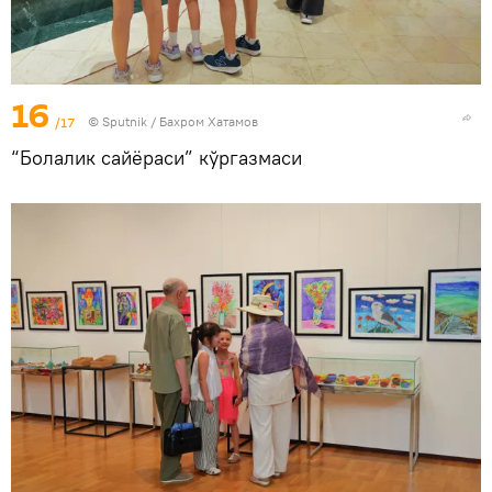
16
/17
© Sputnik / Бахром Хатамов
“Болалик сайёраси” кўргазмаси