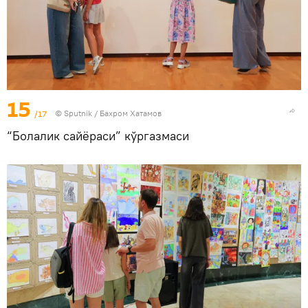
15
/17
© Sputnik / Бахром Хатамов
“Болалик сайёраси” кўргазмаси