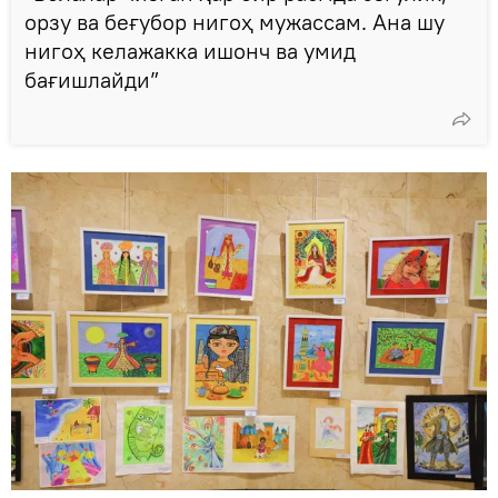
орзу ва беғубор нигоҳ мужассам. Ана шу
нигоҳ келажакка ишонч ва умид
бағишлайди”