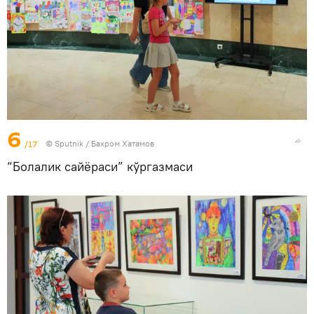
6
/17
© Sputnik / Бахром Хатамов
“Болалик сайёраси” кўргазмаси