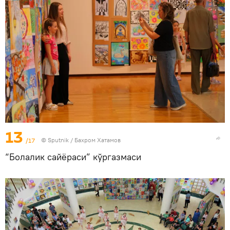
13
/17
© Sputnik / Бахром Хатамов
“Болалик сайёраси” кўргазмаси