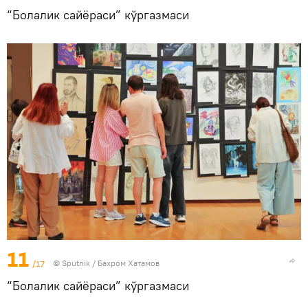
“Болалик сайёраси” кўргазмаси
11
/17
© Sputnik / Бахром Хатамов
“Болалик сайёраси” кўргазмаси