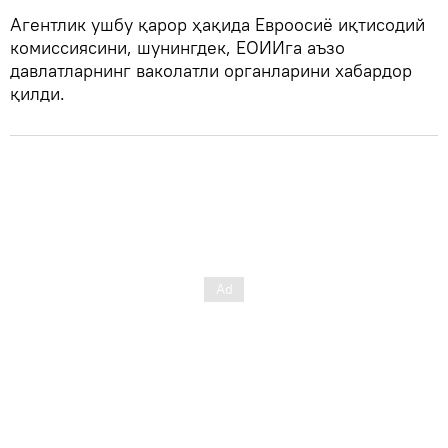
Агентлик ушбу қарор ҳақида Евроосиё иқтисодий
комиссиясини, шунингдек, ЕОИИга аъзо
давлатларнинг ваколатли органларини хабардор
қилди.