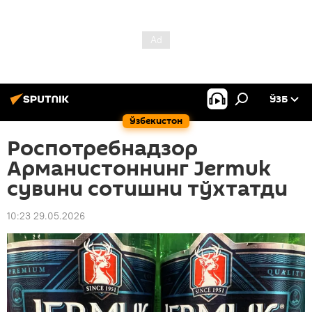
ЎЗБ
Ўзбекистон
Роспотребнадзор
Арманистоннинг Jermuk
сувини сотишни тўхтатди
10:23 29.05.2026