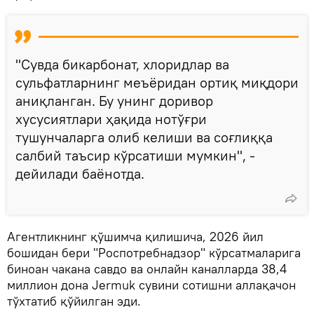
"Сувда бикарбонат, хлоридлар ва
сульфатларнинг меъёридан ортиқ миқдори
аниқланган. Бу унинг доривор
хусусиятлари ҳақида нотўғри
тушунчаларга олиб келиши ва соғлиққа
салбий таъсир кўрсатиши мумкин", -
дейилади баёнотда.
Агентликнинг қўшимча қилишича, 2026 йил
бошидан бери "Роспотребнадзор" кўрсатмаларига
биноан чакана савдо ва онлайн каналларда 38,4
миллион дона Jermuk сувини сотишни аллақачон
тўхтатиб қўйилган эди.