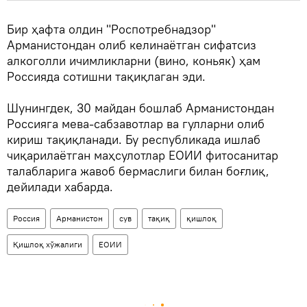
Бир ҳафта олдин "Роспотребнадзор"
Арманистондан олиб келинаётган сифатсиз
алкоголли ичимликларни (вино, коньяк) ҳам
Россияда сотишни тақиқлаган эди.
Шунингдек, 30 майдан бошлаб Арманистондан
Россияга мева-сабзавотлар ва гулларни олиб
кириш тақиқланади. Бу республикада ишлаб
чиқарилаётган маҳсулотлар ЕОИИ фитосанитар
талабларига жавоб бермаслиги билан боғлиқ,
дейилади хабарда.
Россия
Арманистон
сув
тақиқ
қишлоқ
Қишлоқ хўжалиги
ЕОИИ