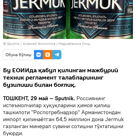
© Sputnik / Алексей Филиппов
/
Медиабанкка ўтиш
Oбуна бўлиш
Бу ЕОИИда қабул қилинган мажбурий
техник регламент талабларининг
бузилиши билан боғлиқ.
ТОШКЕНТ, 29 май — Sputnik.
Россиянинг
истеъмолчилар ҳуқуқларини ҳимоя қилиш
ташкилоти "Роспотребнадзор" Арманистондан
импорт қилинаётган 64,5 миллион дона Jermuk
газланган минерал сувини сотишни тўхтатишни
буюрди.