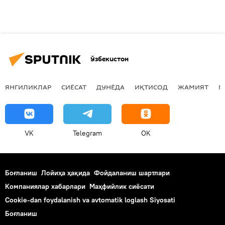
Ўзбекистон
ЯНГИЛИКЛАР
СИЁСАТ
ДУНЁДА
ИҚТИСОД
ЖАМИЯТ
М
VK
Telegram
OK
Боғланиш
Лойиҳа ҳақида
Фойдаланиш шартлари
Компаниялар хабарлари
Маҳфийлик сиёсати
Cookie-dan foydalanish va avtomatik loglash Siyosati
Боғланиш