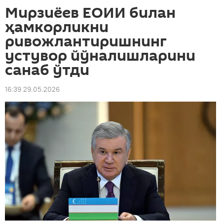
Мирзиёев ЕОИИ билан
ҳамкорликни
ривожлантиришнинг
устувор йўналишларини
санаб ўтди
16:39 29.05.2026