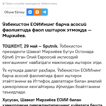
© Пресс-служба президента Узбекистана
Oбуна бўлиш
Ўзбекистон ЕОИИнинг барча асосий
фаолиятида фаол иштирок этмоқда —
Мирзиёев.
ТОШКЕНТ, 29 май — Sputnik.
Ўзбекистон
президенти Шавкат Мирзиёев бугун Остонада
бўлиб ўтган Олий Евроосиё иқтисодий
кенгашининг навбатдаги мажлисида иштирок этди.
Ўз нутқида давлат раҳбари, Ўзбекистон ЕОИИнинг
барча асосий фаолиятида фаол иштирок
этаётганини ва Иттифоқ давлатлари билан амалий
ҳамкорликни кенгайтириш йўлилдан боаётганини
таъкидлади.
Хусусан, Шавкат Мирзиёев ЕОИИ билан
ҳамкорликни ривожлантиришнинг қуйидаги бешта