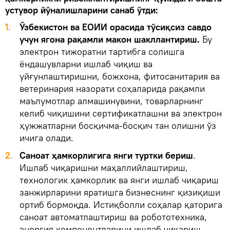
устувор йўналишларини санаб ўтди:
1.
Ўзбекистон ва ЕОИИ орасида тўсиқсиз савдо
учун ягона рақамли макон шакллантириш.
Бу
электрон тижоратни тартибга солишга
ёндашувларни ишлаб чиқиш ва
уйғунлаштиришни, божхона, фитосанитария ва
ветеринария назорати соҳаларида рақамли
маълумотлар алмашинувини, товарларнинг
келиб чиқишини сертификатлашни ва электрон
ҳужжатларни босқичма-босқич тан олишни ўз
ичига олади.
2.
Саноат ҳамкорлигига янги туртки бериш
.
Ишлаб чиқаришни маҳаллийлаштириш,
технологик ҳамкорлик ва янги ишлаб чиқариш
занжирларини яратишга бизнеснинг қизиқиши
ортиб бормоқда. Истиқболли соҳалар қаторига
саноат автоматлаштириш ва робототехника,
энергия компонентларини ишлаб чиқариш,