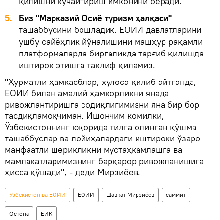
қилишни кучайтириш имконини беради.
5.
Биз "Марказий Осиё туризм ҳалқаси"
ташаббусини бошладик. ЕОИИ давлатларини
ушбу сайёҳлик йўналишини машҳур рақамли
платформаларда биргаликда тарғиб қилишда
иштирок этишга таклиф қиламиз.
"Ҳурматли ҳамкасблар, хулоса қилиб айтганда,
ЕОИИ билан амалий ҳамкорликни янада
ривожлантиришга содиқлигимизни яна бир бор
тасдиқламоқчиман. Ишончим комилки,
Ўзбекистоннинг юқорида тилга олинган қўшма
ташаббуслар ва лойиҳалардаги иштироки ўзаро
манфаатли шерикликни мустаҳкамлашга ва
мамлакатларимизнинг барқарор ривожланишига
ҳисса қўшади", - деди Мирзиёев.
Ўзбекистон ва ЕОИИ
ЕОИИ
Шавкат Мирзиёев
саммит
Остона
ЕИК