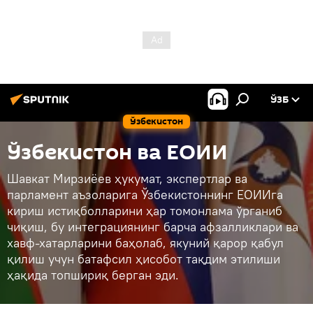
ЎЗБ
Ўзбекистон
Ўзбекистон ва ЕОИИ
Шавкат Мирзиёев ҳукумат, экспертлар ва
парламент аъзоларига Ўзбекистоннинг ЕОИИга
кириш истиқболларини ҳар томонлама ўрганиб
чиқиш, бу интеграциянинг барча афзалликлари ва
хавф-хатарларини баҳолаб, якуний қарор қабул
қилиш учун батафсил ҳисобот тақдим этилиши
ҳақида топшириқ берган эди.