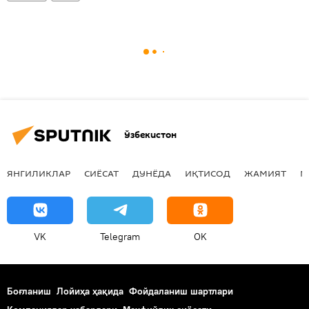
Ўзбекистон
ЯНГИЛИКЛАР
СИЁСАТ
ДУНЁДА
ИҚТИСОД
ЖАМИЯТ
М
VK
Telegram
OK
Боғланиш
Лойиҳа ҳақида
Фойдаланиш шартлари