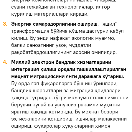
сувни тежайдиган технологиялар, илғор
қурилиш материаллари киради.
3.
Энергия самарадорлигини ошириш
, "яшил"
трансформация бўйича қўшма дастурни қабул
қилиш. Бу энди нафақат экологик муаммо,
балки саноатнинг узоқ муддатли
рақобатбардошлигининг асосий омилидир.
4.
Миллий электрон бандлик хизматларини
интеграция қилиш орқали ташкиллаштирилган
меҳнат миграциясини янги даражага кўтариш.
Бу ерда гап фуқароларга бўш иш ўринлари,
бандлик шароитлари ва миграция қоидалари
ҳақида тўғридан-тўғри маълумот олиш имконни
берувчи қулай ва узлуксиз рақамли муҳитни
яратиш ҳақида кетмоқда. Бу меҳнат бозори
эҳтиёжларини қондириш, ишчилар малакасини
ошириш, фуқаролар ҳуқуқларини ҳимоя