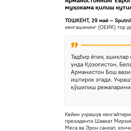
Арманистоннинг Евро
муҳокама қилиш кути
ТОШКЕНТ, 29 май — Sputni
кенгашининг (ОЕИК) тор д
Тадбир ёпиқ эшиклар 
унда Қозоғистон, Бел
Арманистон Бош вази
иштирок этади. Учра
қўшилиш режаларини 
Кейин учрашув кенгайтирил
президенти Шавкат Мирзиё
Меса ва Эрон саноат, конч