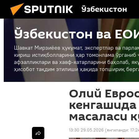
Ўзбекистон
Ўзбекистон ва ЕО
Шавкат Мирзиёев ҳукумат, экспертлар ва парл
кириш истиқболларини ҳар томонлама ўрганиб 
афзалликлари ва хавф-хатарларини баҳолаб, як
ҳисобот тақдим этилиши ҳақида топшириқ берг
Олий Евро
кенгашида
масаласи 
13:30 29.05.2026
(янгиланди:
17:2