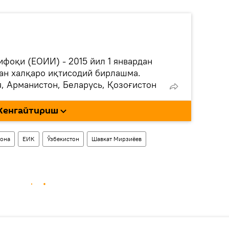
ифоқи (ЕОИИ) - 2015 йил 1 январдан
ан халқаро иқтисодий бирлашма.
, Арманистон, Беларусь, Қозоғистон
. Ўзбекистон 2020 йилда ЕОИИда
. Молдова, Куба, Эрон ҳам кузатувчи
Кенгайтириш
она
ЕИК
Ўзбекистон
Шавкат Мирзиёев