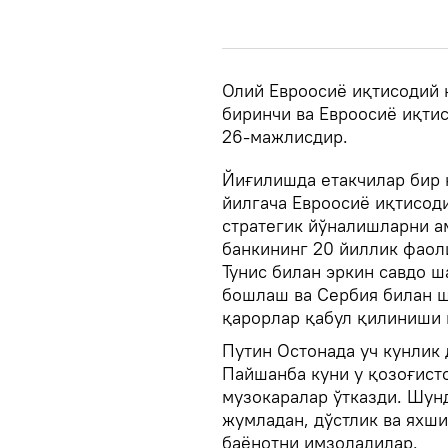
Олий Евроосиё иқтисодий 
биринчи ва Евроосиё иқти
26-мажлисдир.
Йиғилишда етакчилар бир 
йилгача Евроосиё иқтисод
стратегик йўналишларни а
банкининг 20 йиллик фаол
Тунис билан эркин савдо 
бошлаш ва Сербия билан 
қарорлар қабул қилиниши 
Путин Остонада уч кунлик 
Пайшанба куни у қозоғист
музокаралар ўтказди. Шун
жумладан, дўстлик ва яхш
баёнотни имзоладилар.