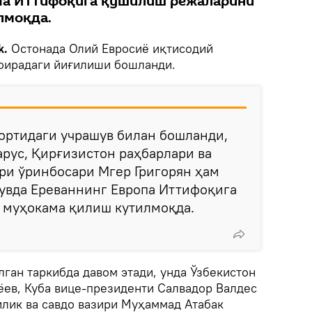
па Иттифоқига қўшилиш режаларини
лмоқда.
k.
Остонада Олий Евросиё иқтисодий
оирадаги йиғилиши бошланди.
ортидаги учрашув билан бошланди,
арус, Қирғизистон раҳбарлари ва
ри ўринбосари Мгер Григорян ҳам
шувда Ереваннинг Европа Иттифоқига
муҳокама қилиш кутилмоқда.
ган таркибда давом этади, унда Ўзбекистон
ев, Куба вице-президенти Салвадор Валдес
илик ва савдо вазири Муҳаммад Атабак