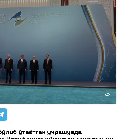
бўлиб ўтаётган учрашувда