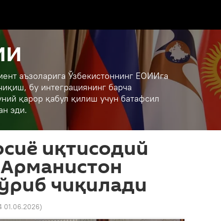
ИИ
амент аъзоларига Ўзбекистоннинг ЕОИИга
чиқиш, бу интеграциянинг барча
уний қарор қабул қилиш учун батафсил
ан эди.
осиё иқтисодий
 Арманистон
кўриб чиқилади
4 01.06.2026
)