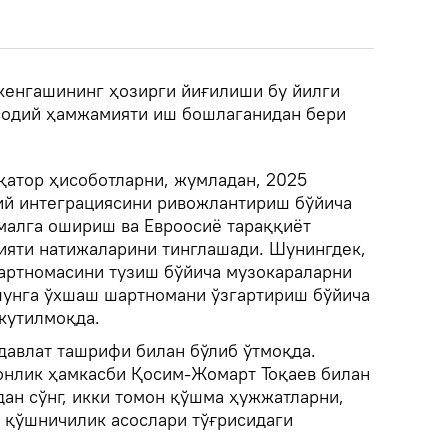
кенгашининг ҳозирги йиғилиши бу йилги
содий ҳамжамияти иш бошлаганидан бери
қатор ҳисоботларни, жумладан, 2025
ий интеграциясини ривожлантириш бўйича
малга ошириш ва Евроосиё тараққиёт
ияти натижаларини тинглашади. Шунингдек,
шартномасини тузиш бўйича музокараларни
шунга ўхшаш шартномани ўзгартириш бўйича
кутилмоқда.
давлат ташрифи билан бўлиб ўтмоқда.
онлик ҳамкасби Қосим-Жомарт Тоқаев билан
дан сўнг, икки томон қўшма ҳужжатларни,
и қўшничилик асослари тўғрисидаги