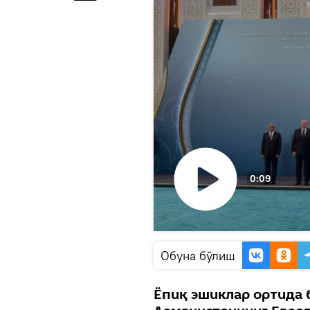
0:09
Видеони
кўриш
Oбуна бўлиш
Ёпиқ эшиклар ортида 