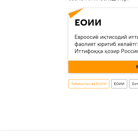
ЕОИИ
Евроосиё иқтисодий итт
фаолият юритиб келаётг
Иттифоққа ҳозир Россия
ва Қирғизистон аъзодир
кузатувчи мақомини олди
мақомига эга.
Ўзбекистон ва ЕОИИ
ЕОИИ
Ост