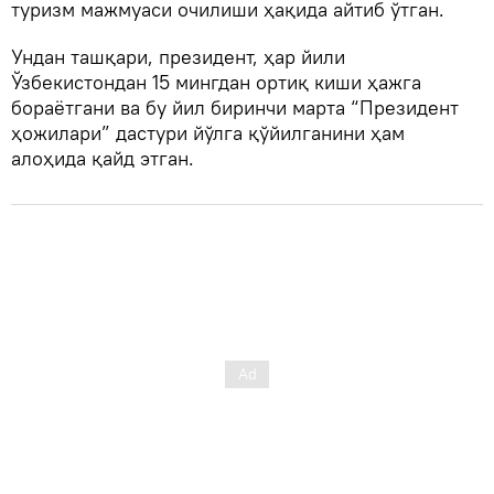
туризм мажмуаси очилиши ҳақида айтиб ўтган.
Ундан ташқари, президент, ҳар йили
Ўзбекистондан 15 мингдан ортиқ киши ҳажга
бораётгани ва бу йил биринчи марта “Президент
ҳожилари” дастури йўлга қўйилганини ҳам
алоҳида қайд этган.