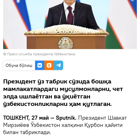
©
Пресс-служба президента Узбекистана
Oбуна бўлиш
Президент ўз табрик сўзида бошқа
мамлакатлардаги мусулмонларни, чет
элда ишлаётган ва ўқиётган
ўзбекистонликларни ҳам қутлаган.
ТОШКЕНТ, 27 май — Sputnik.
Президент Шавкат
Мирзиёев Ўзбекистон халқини Қурбон ҳайити
билан табриклади.