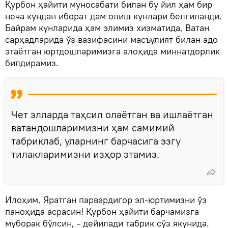
Қурбон ҳайити муносабати билан бу йил ҳам бир
неча кундан иборат дам олиш кунлари белгиланди.
Байрам кунларида ҳам элимиз хизматида, Ватан
сарҳадларида ўз вазифасини масъулият билан адо
этаётган юртдошларимизга алоҳида миннатдорлик
билдирамиз.
Чет элларда таҳсил олаётган ва ишлаётган
ватандошларимизни ҳам самимий
табриклаб, уларнинг барчасига эзгу
тилакларимизни изҳор этамиз.
Илоҳим, Яратган парвардигор эл-юртимизни ўз
паноҳида асрасин! Қурбон ҳайити барчамизга
муборак бўлсин, - дейилади табрик сўз якунида.