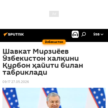
ЎЗБ
Ўзбекистон
Шавкат Мирзиёев
Ўзбекистон халқини
Қурбон ҳайити билан
табриклади
09:17 27.05.2026