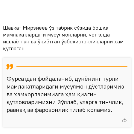
Шавкат Мирзиёев ўз табрик сўзида бошқа
мамлакатлардаги мусулмонларни, чет элда
ишлаётган ва ўқиётган ўзбекистонликларни ҳам
қутлаган.
Фурсатдан фойдаланиб, дунёнинг турли
мамлакатларидаги мусулмон дўстларимиз
ва ҳамкорларимизга ҳам қизғин
қутловларимизни йўллаб, уларга тинчлик,
равнақ ва фаровонлик тилаб қоламиз.