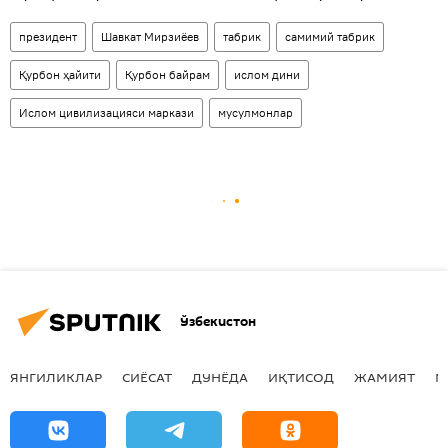
президент
Шавкат Мирзиёев
табрик
самимий табрик
Қурбон ҳайити
Қурбон байрам
ислом дини
Ислом цивилизацияси маркази
мусулмонлар
Ўзбекистон
ЯНГИЛИКЛАР
СИЁСАТ
ДУНЁДА
ИҚТИСОД
ЖАМИЯТ
М