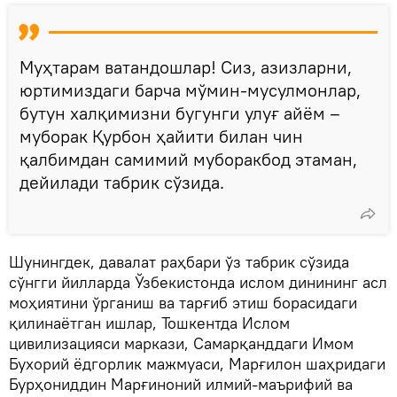
Муҳтарам ватандошлар! Сиз, азизларни,
юртимиздаги барча мўмин-мусулмонлар,
бутун халқимизни бугунги улуғ айём –
муборак Қурбон ҳайити билан чин
қалбимдан самимий муборакбод этаман,
дейилади табрик сўзида.
Шунингдек, давалат раҳбари ўз табрик сўзида
сўнгги йилларда Ўзбекистонда ислом динининг асл
моҳиятини ўрганиш ва тарғиб этиш борасидаги
қилинаётган ишлар, Тошкентда Ислом
цивилизацияси маркази, Самарқанддаги Имом
Бухорий ёдгорлик мажмуаси, Марғилон шаҳридаги
Бурҳониддин Марғиноний илмий-маърифий ва