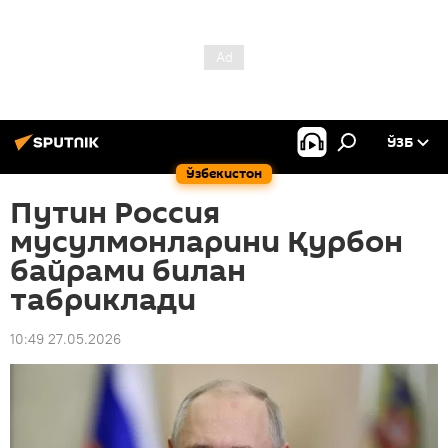
ЎЗБ
Ўзбекистон
Путин Россия
мусулмонларини Қурбон
байрами билан
табриклади
10:49 27.05.2026