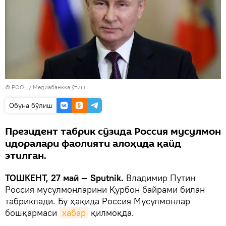
© POOL
/
Медиабанкка ўтиш
Oбуна бўлиш
Президент табрик сўзида Россия мусулмон
идоралари фаолияти алоҳида қайд
этилган.
ТОШКЕНТ, 27 май — Sputnik.
Владимир Путин
Россия мусулмонларини Қурбон байрами билан
табриклади. Бу ҳақида Россия Мусулмонлар
бошқармаси
хабар
қилмоқда.