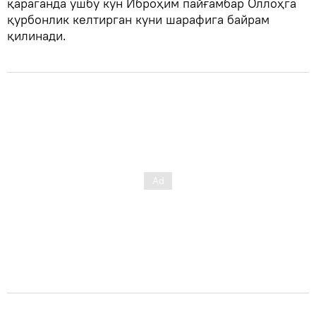
қараганда ушбу кун Иброҳим пайғамбар Оллоҳга
қурбонлик келтирган куни шарафига байрам
қилинади.