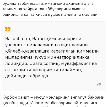
руҳида тарбиялашга, ижтимоий аҳамиятга эга
таълим ва хайрия ташаббусларини амалга
оширишга катта ҳисса қўшаётганини таъкилади.
Ва, албатта, Ватан ҳимоячиларини,
уларнинг оилаларини ва яқинларини
қўллаб-қувватлашга қаратилган қимматли
ишларингиз чуқур миннатдорчиликка
лойиқдир. Сизга соғлиқ, муваффақият ва
энг яхши тилакларимни тилайман,
дейилади табрикда.
Қурбон ҳайит – мусулмонларнинг энг улуғ байрами
ҳисобланади. Ислом манбааларида айтилишига