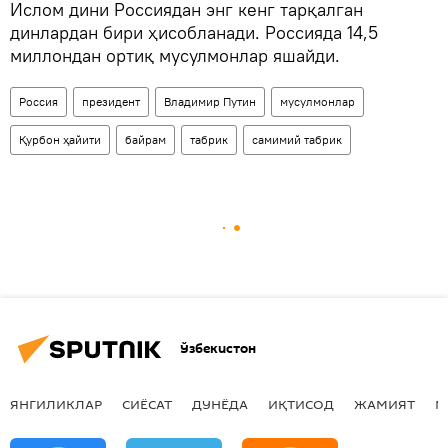
Ислом дини Россиядан энг кенг тарқалган
динлардан бири ҳисобланади. Россияда 14,5
миллондан ортиқ мусулмонлар яшайди.
Россия
президент
Владимир Путин
мусулмонлар
Қурбон ҳайити
байрам
табрик
самимий табрик
Ўзбекистон
ЯНГИЛИКЛАР
СИЁСАТ
ДУНЁДА
ИҚТИСОД
ЖАМИЯТ
М