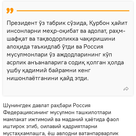
Президент ўз табрик сўзида, Қурбон ҳайит
инсонларни меҳр-оқибат ва адолат, раҳм-
шафқат ва тақводорликка чақиришини
алоҳида таъкидлаб ўтди ва Россия
мусулмонлари ўз аждодларининг кўп
асрлик анъаналарига содиқ қолган ҳолда
ушбу қадимий байрамни кенг
нишонлаётганини қайд этди.
Шунингдек давлат раҳбари Россия
Федерациясининг мусулмон ташкилотлари
мамлакат ижтимоий ва маданий ҳаётида фаол
иштирок этиб, оилавий қадриятларни
мустаҳкамлашга, ёш авлодни ватанпарварлик