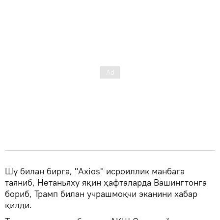
Шу билан бирга, "Axios" исроиллик манбага
таяниб, Нетаньяху яқин ҳафталарда Вашингтонга
бориб, Трамп билан учрашмоқчи эканини хабар
қилди.