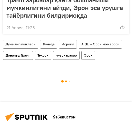
Трамп зарбалар қайта бошланиши
мумкинлигини айтди, Эрон эса урушга
тайёрлигини билдирмоқда
21 Апрел, 11:28
Дунё янгиликлари
Дунёда
Исроил
АҚШ – Эрон можароси
Дональд Трамп
Теҳрон
музокаралар
Эрон
Ўзбекистон