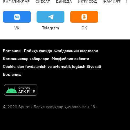
ЯНГИЛИКЛАР
СИЁСАТ
ДУНЁДА
ИҚТИСОД
ЖАМИЯТ
М
VK
Telegram
OK
Боғланиш
Лойиҳа ҳақида
Фойдаланиш шартлари
Компаниялар хабарлари
Маҳфийлик сиёсати
Cookie-dan foydalanish va avtomatik loglash Siyosati
Боғланиш
© 2026 Sputnik Барча ҳуқуқлар ҳимояланган. 18+