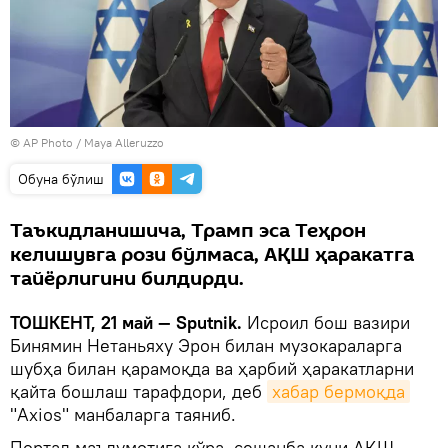
© AP Photo / Maya Alleruzzo
Oбуна бўлиш
Таъкидланишича, Трамп эса Теҳрон
келишувга рози бўлмаса, АҚШ ҳаракатга
тайёрлигини билдирди.
ТОШКЕНТ, 21 май — Sputnik.
Исроил бош вазири
Бинямин Нетаньяху Эрон билан музокараларга
шубҳа билан қарамоқда ва ҳарбий ҳаракатларни
қайта бошлаш тарафдори, деб
хабар бермоқда
"Axios" манбаларга таяниб.
Портал маълумотига кўра, сешанба куни АҚШ