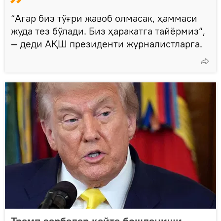
“Агар биз тўғри жавоб олмасак, ҳаммаси
жуда тез бўлади. Биз ҳаракатга тайёрмиз”,
— деди АҚШ президенти журналистларга.