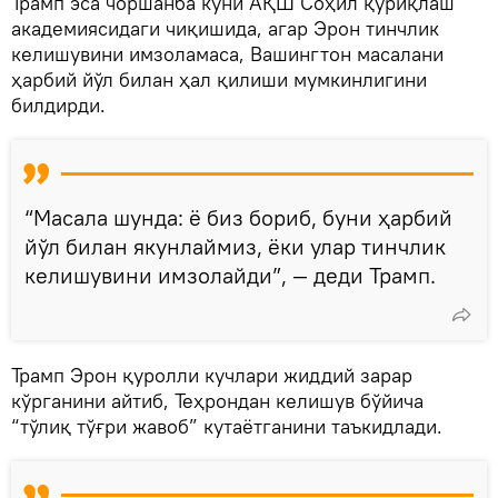
Трамп эса чоршанба куни АҚШ Соҳил қўриқлаш
академиясидаги чиқишида, агар Эрон тинчлик
келишувини имзоламаса, Вашингтон масалани
ҳарбий йўл билан ҳал қилиши мумкинлигини
билдирди.
“Масала шунда: ё биз бориб, буни ҳарбий
йўл билан якунлаймиз, ёки улар тинчлик
келишувини имзолайди”, — деди Трамп.
Трамп Эрон қуролли кучлари жиддий зарар
кўрганини айтиб, Теҳрондан келишув бўйича
“тўлиқ тўғри жавоб” кутаётганини таъкидлади.