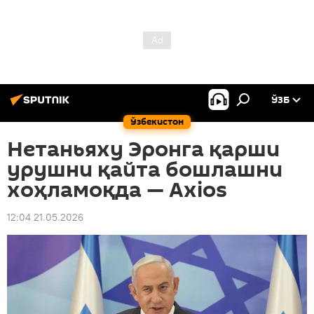
ЎЗБ
Ўзбекистон
Нетаньяху Эронга қарши
урушни қайта бошлашни
хоҳламоқда — Axios
12:04 21.05.2026