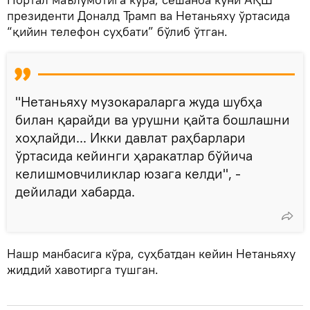
президенти Доналд Трамп ва Нетаньяху ўртасида
“қийин телефон суҳбати” бўлиб ўтган.
"Нетаньяху музокараларга жуда шубҳа
билан қарайди ва урушни қайта бошлашни
хоҳлайди... Икки давлат раҳбарлари
ўртасида кейинги ҳаракатлар бўйича
келишмовчиликлар юзага келди", -
дейилади хабарда.
Нашр манбасига кўра, суҳбатдан кейин Нетаньяху
жиддий хавотирга тушган.