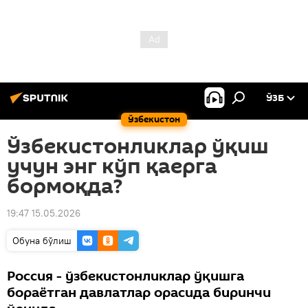
ЎЗБ
Ўзбекистон
Ўзбекистонликлар ўқиш
учун энг кўп қаерга
бормоқда?
19:47 15.05.2026
Oбуна бўлиш
Россия - ўзбекистонликлар ўқишга
бораётган давлатлар орасида биринчи