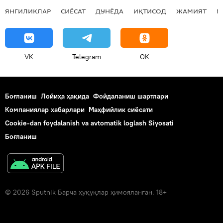
ЯНГИЛИКЛАР
СИЁСАТ
ДУНЁДА
ИҚТИСОД
ЖАМИЯТ
М
VK
Telegram
OK
Боғланиш
Лойиҳа ҳақида
Фойдаланиш шартлари
Компаниялар хабарлари
Маҳфийлик сиёсати
Cookie-dan foydalanish va avtomatik loglash Siyosati
Боғланиш
© 2026 Sputnik Барча ҳуқуқлар ҳимояланган. 18+