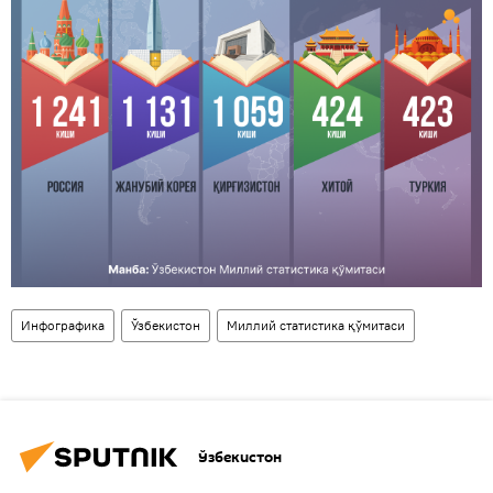
Инфографика
Ўзбекистон
Миллий статистика қўмитаси
Ўзбекистон