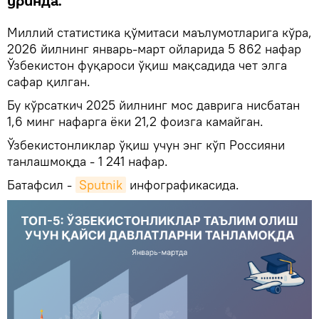
ўринда.
Миллий статистика қўмитаси маълумотларига кўра,
2026 йилнинг январь-март ойларида 5 862 нафар
Ўзбекистон фуқароси ўқиш мақсадида чет элга
сафар қилган.
Бу кўрсаткич 2025 йилнинг мос даврига нисбатан
1,6 минг нафарга ёки 21,2 фоизга камайган.
Ўзбекистонликлар ўқиш учун энг кўп Россияни
танлашмоқда - 1 241 нафар.
Батафсил -
Sputnik
инфографикасида.