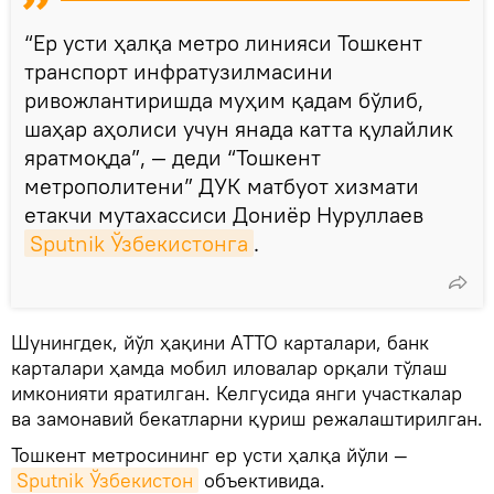
“Ер усти ҳалқа метро линияси Тошкент
транспорт инфратузилмасини
ривожлантиришда муҳим қадам бўлиб,
шаҳар аҳолиси учун янада катта қулайлик
яратмоқда”, — деди “Тошкент
метрополитени” ДУК матбуот хизмати
етакчи мутахассиси Дониёр Нуруллаев
Sputnik Ўзбекистонга
.
Шунингдек, йўл ҳақини ATTO карталари, банк
карталари ҳамда мобил иловалар орқали тўлаш
имконияти яратилган. Келгусида янги участкалар
ва замонавий бекатларни қуриш режалаштирилган.
Тошкент метросининг ер усти ҳалқа йўли —
Sputnik Ўзбекистон
объективида.