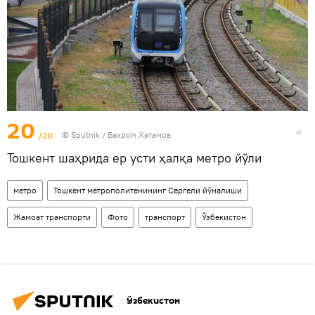
20
/20
© Sputnik / Бахром Хатамов
Тошкент шаҳрида ер усти ҳалқа метро йўли
метро
Тошкент метрополитенининг Сергели йўналиши
Жамоат транспорти
Фото
транспорт
Ўзбекистон
Ўзбекистон