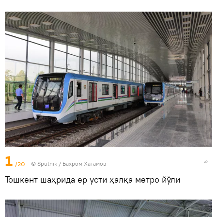
1
/20
© Sputnik / Бахром Хатамов
Тошкент шаҳрида ер усти ҳалқа метро йўли