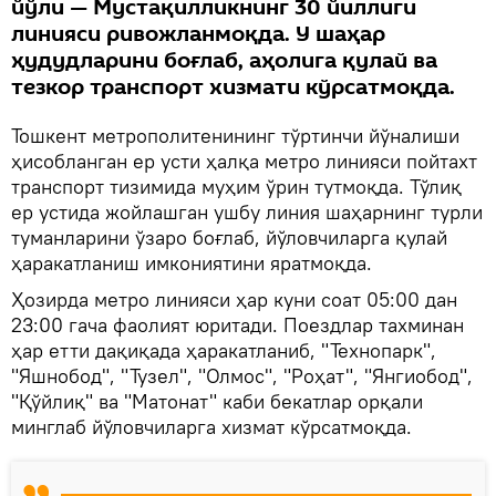
йўли — Мустақилликнинг 30 йиллиги
линияси ривожланмоқда. У шаҳар
ҳудудларини боғлаб, аҳолига қулай ва
тезкор транспорт хизмати кўрсатмоқда.
Тошкент метрополитенининг тўртинчи йўналиши
ҳисобланган ер усти ҳалқа метро линияси пойтахт
транспорт тизимида муҳим ўрин тутмоқда. Тўлиқ
ер устида жойлашган ушбу линия шаҳарнинг турли
туманларини ўзаро боғлаб, йўловчиларга қулай
ҳаракатланиш имкониятини яратмоқда.
Ҳозирда метро линияси ҳар куни соат 05:00 дан
23:00 гача фаолият юритади. Поездлар тахминан
ҳар етти дақиқада ҳаракатланиб, "Технопарк",
"Яшнобод", "Тузел", "Олмос", "Роҳат", "Янгиобод",
"Қўйлиқ" ва "Матонат" каби бекатлар орқали
минглаб йўловчиларга хизмат кўрсатмоқда.