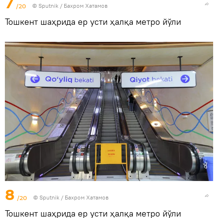
7
/20
© Sputnik / Бахром Хатамов
Тошкент шаҳрида ер усти ҳалқа метро йўли
8
/20
© Sputnik / Бахром Хатамов
Тошкент шаҳрида ер усти ҳалқа метро йўли