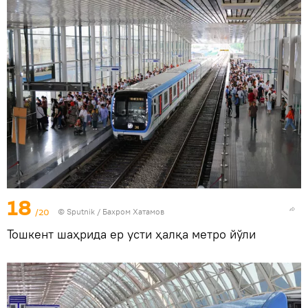
18
/20
© Sputnik / Бахром Хатамов
Тошкент шаҳрида ер усти ҳалқа метро йўли