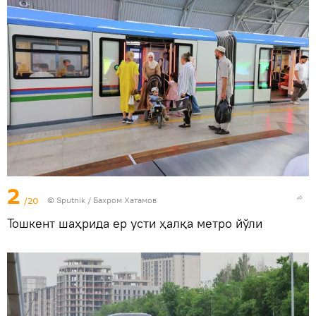
2
/20
© Sputnik / Бахром Хатамов
Тошкент шаҳрида ер усти ҳалқа метро йўли