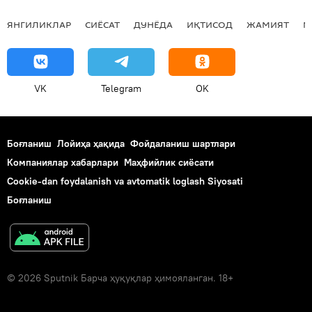
ЯНГИЛИКЛАР
СИЁСАТ
ДУНЁДА
ИҚТИСОД
ЖАМИЯТ
М
VK
Telegram
OK
Боғланиш
Лойиҳа ҳақида
Фойдаланиш шартлари
Компаниялар хабарлари
Маҳфийлик сиёсати
Cookie-dan foydalanish va avtomatik loglash Siyosati
Боғланиш
© 2026 Sputnik Барча ҳуқуқлар ҳимояланган. 18+