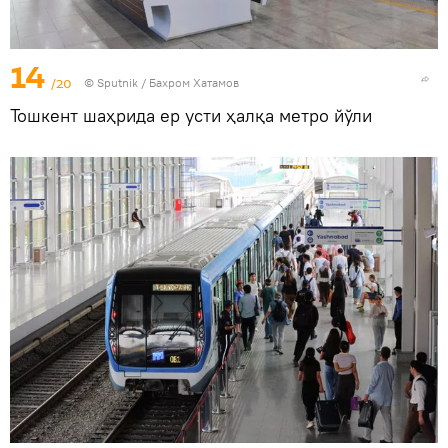
14
/20
© Sputnik / Бахром Хатамов
Тошкент шаҳрида ер усти ҳалқа метро йўли