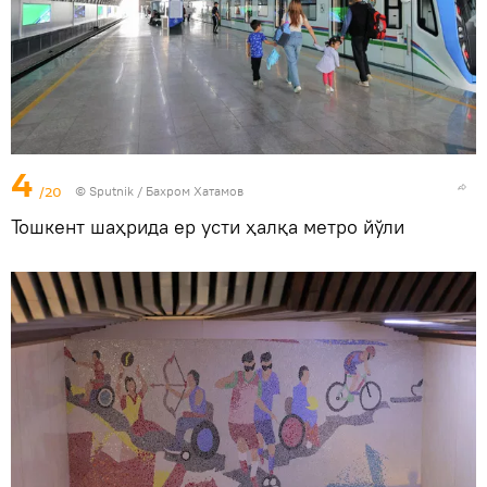
4
/20
© Sputnik / Бахром Хатамов
Тошкент шаҳрида ер усти ҳалқа метро йўли