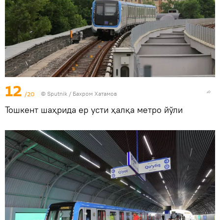
12
/20
© Sputnik / Бахром Хатамов
Тошкент шаҳрида ер усти ҳалқа метро йўли