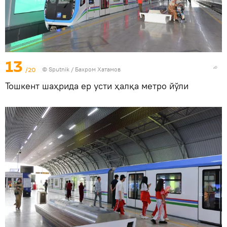
13
/20
© Sputnik / Бахром Хатамов
Тошкент шаҳрида ер усти ҳалқа метро йўли