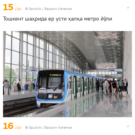
15
/20
© Sputnik / Бахром Хатамов
Тошкент шаҳрида ер усти ҳалқа метро йўли
16
/20
© Sputnik / Бахром Хатамов