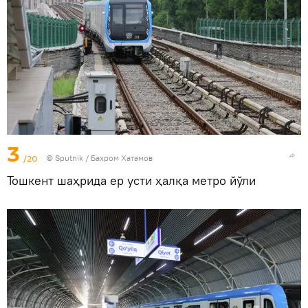
3
/20
© Sputnik / Бахром Хатамов
Тошкент шаҳрида ер усти ҳалқа метро йўли