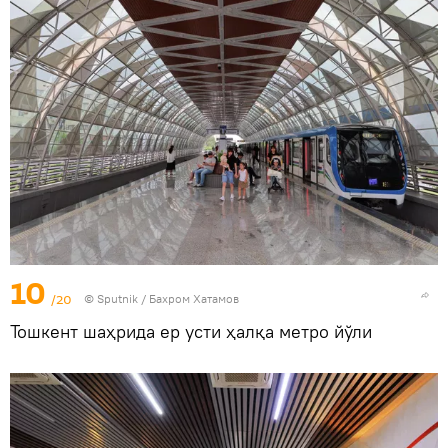
10
/20
© Sputnik / Бахром Хатамов
Тошкент шаҳрида ер усти ҳалқа метро йўли