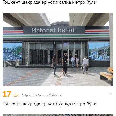
Тошкент шаҳрида ер усти ҳалқа метро йўли
17
/20
© Sputnik / Бахром Хатамов
Тошкент шаҳрида ер усти ҳалқа метро йўли