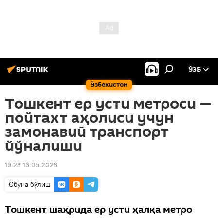
ЎЗБ
Ўзбекистон
Тошкент ер усти метроси —
пойтахт аҳолиси учун
замонавий транспорт
йўналиши
19:23 13.05.2026
Oбуна бўлиш
Тошкент шаҳрида ер усти ҳалқа метро