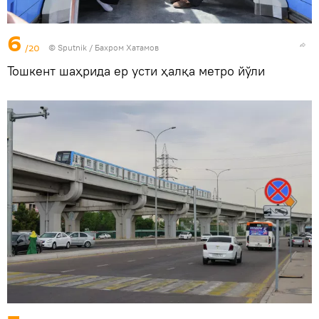
6
/20
© Sputnik / Бахром Хатамов
Тошкент шаҳрида ер усти ҳалқа метро йўли