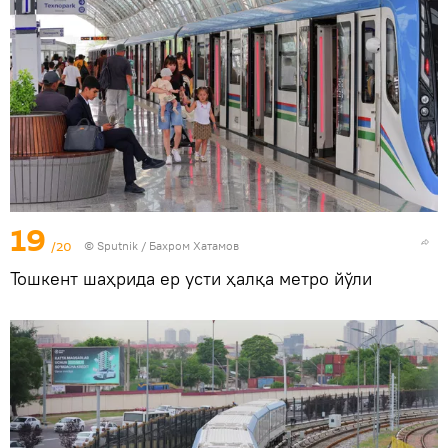
19
/20
© Sputnik / Бахром Хатамов
Тошкент шаҳрида ер усти ҳалқа метро йўли