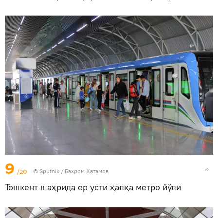
9
/20
© Sputnik / Бахром Хатамов
Тошкент шаҳрида ер усти ҳалқа метро йўли