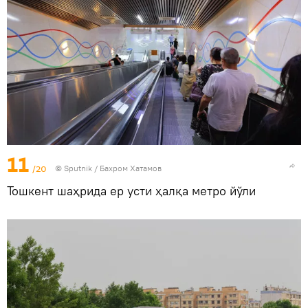
11
/20
© Sputnik / Бахром Хатамов
Тошкент шаҳрида ер усти ҳалқа метро йўли