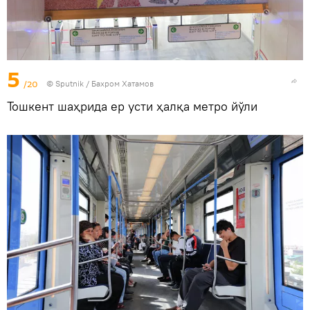
5
/20
© Sputnik / Бахром Хатамов
Тошкент шаҳрида ер усти ҳалқа метро йўли